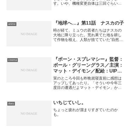
す。いや、機種変更自体は三回ぐらいし
ているのですが、今回は契約そのものを
別のところに切り替えようかと考えてい
るのです。 これまではエッジを使用し
ていました。いわゆるＰＨＳ...
『地球へ…』第11話 ナスカの子
anime
時が経て、ミュウの若者たちはナスカの
大地に降り立った。荒れ果てた地を耕し
て作物を植え、人類が捨てていた“自然分
娩”に挑戦する。テラに執着する自分たち
に反発し、やって来たジョミーに「お帰
りなさい」と呼びかける彼らに、古老た
ちもほだされていく。...
『ボーン・スプレマシー』監督：
cinema
ボール・グリーングラス／主演：
マット・デイモン／配給：UIP
Japan
実のところ今回も昨晩就寝直前に感想は
アップしてあったり。「そういや今年三
度目の遭遇だよマット・デイモン」から
どうぞ。もしかしたら近いうちにもう一
本観ることになるかも……多すぎだっ
て。
いちじていし。
diary
ちょっと疲れが溜まりすぎていたのか
も。