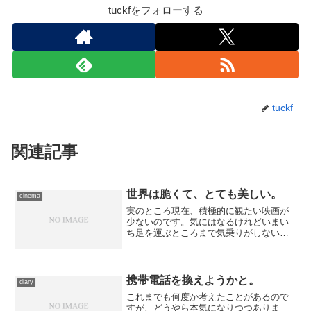
tuckfをフォローする
tuckf
関連記事
世界は脆くて、とても美しい。
cinema
実のところ現在、積極的に観たい映画が
少ないのです。気にはなるけれどいまい
ち足を運ぶところまで気乗りがしない、
という作品ばかりなので、元日よりあ
と、作業にかこつけて映画鑑賞を控えて
ました。 しかし、いよいよ「映画を観
たい」衝動のほうが募ってき...
携帯電話を換えようかと。
diary
これまでも何度か考えたことがあるので
すが、どうやら本気になりつつありま