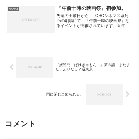
『午前十時の映画祭』初参加。
cinema
先週の土曜日から、TOHOシネマズ系列
25の劇場にて、『午前十時の映画祭』な
るイベントが開催されています。近年、
いわゆる“名画座”のような、ロードショー
とは一線を画して、古今東西の名作映画
をかける劇場が減り、映画館で優れた映
画を鑑賞できる機...
『妖逆門―ばけぎゃもん―』第８話 またま
た、ふりだし？逆東京
雨に閉じこめられる。
コメント