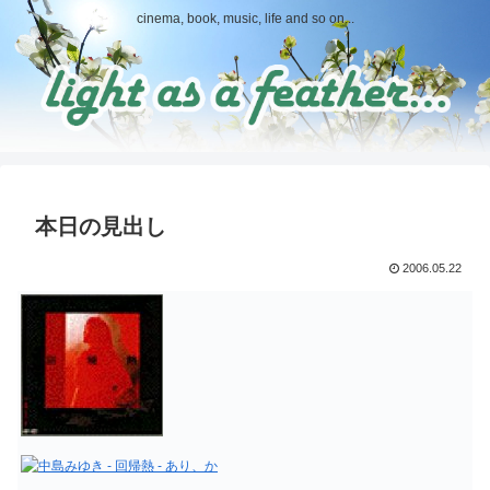
cinema, book, music, life and so on...
本日の見出し
2006.05.22