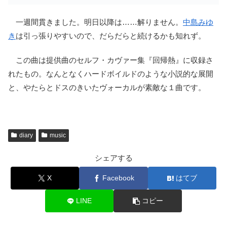
一週間貫きました。明日以降は……解りません。
中島みゆ
き
は引っ張りやすいので、だらだらと続けるかも知れず。
この曲は提供曲のセルフ・カヴァー集『回帰熱』に収録さ
れたもの。なんとなくハードボイルドのような小説的な展開
と、やたらとドスのきいたヴォーカルが素敵な１曲です。
diary
music
シェアする
X
Facebook
はてブ
LINE
コピー