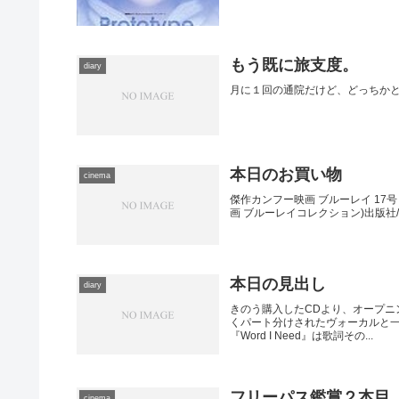
もう既に旅支度。
diary
月に１回の通院だけど、どっちか
本日のお買い物
cinema
傑作カンフー映画 ブルーレイ 17号 
画 ブルーレイコレクション)出版社/メー
本日の見出し
diary
きのう購入したCDより、オープ
くパート分けされたヴォーカルと一
『Word I Need』は歌詞その...
フリーパス鑑賞２本目
cinema