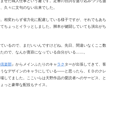
ませた職人仕事という趣です。定番の台詞を盛り込みつつも盛
は、久々に文句のない出来でした。
。相変わらず省力化に配慮している様子ですが、それでもあち
ってちょっとイラッとしました。脚本が健闘していても演出がち
ているので、まだいいんですけどね。先日、間違いなくここ数
ったので、なんか寛容になっている自分がいる……。
漫倶楽部
』からメインふたりのキャ
ラク
ターが出張してきて、客
ようなデザインのキャラにしている――と思ったら、ＥＤのクレ
登場してました。ここいらは天野作品の愛読者へのサービス、と
ちょっと豪華な配役もナイス。