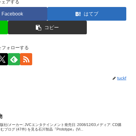
シェアする
Facebook
はてブ
コピー
kfをフォローする
tuckf
物
出版社/メーカー: JVCエンタテインメント発売日: 2008/12/03メディア: CD購
ブログ (47件) を見る石川智晶『Prototype』(Vi...