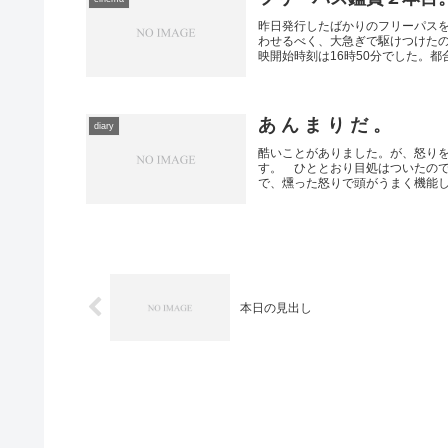
昨日発行したばかりのフリーパスを
わせるべく、大急ぎで駆けつけた
映開始時刻は16時50分でした。都合3
あ ん ま り だ 。
diary
酷いことがありました。が、怒り
す。 ひととおり目処はついたの
で、燻った怒りで頭がうまく機能しま
本日の見出し