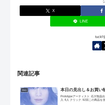
X
LINE
tuc
関連記事
本日の見出し＆お買い
diary
Prototypeアーティスト: 石川智晶
入: 6人 クリック: 92回この商品を含む