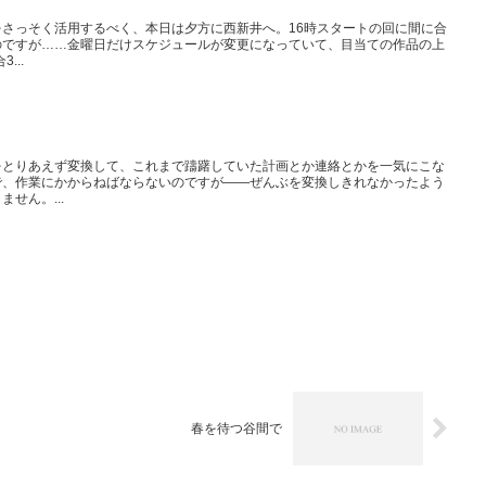
さっそく活用するべく、本日は夕方に西新井へ。16時スタートの回に間に合
のですが……金曜日だけスケジュールが変更になっていて、目当ての作品の上
...
をとりあえず変換して、これまで躊躇していた計画とか連絡とかを一気にこな
で、作業にかからねばならないのですが――ぜんぶを変換しきれなかったよう
せん。...
春を待つ谷間で