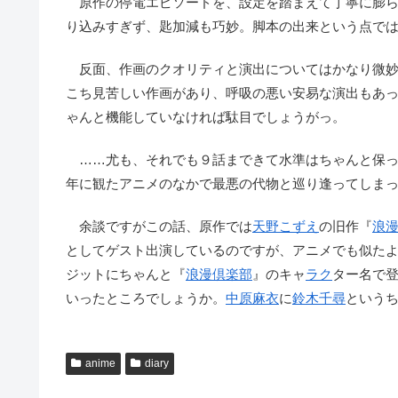
原作の停電エピソードを、設定を踏まえて丁寧に膨ら
り込みすぎず、匙加減も巧妙。脚本の出来という点で
反面、作画のクオリティと演出についてはかなり微妙
こち見苦しい作画があり、呼吸の悪い安易な演出もあ
ゃんと機能していなければ駄目でしょうがっ。
……尤も、それでも９話まできて水準はちゃんと保っ
年に観たアニメのなかで最悪の代物と巡り逢ってしま
余談ですがこの話、原作では
天野こずえ
の旧作『
浪
としてゲスト出演しているのですが、アニメでも似た
ジットにちゃんと『
浪漫倶楽部
』のキャ
ラク
ター名で
いったところでしょうか。
中原麻衣
に
鈴木千尋
という
anime
diary