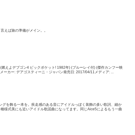
と言えば旅の準備がメイン。。
(燃えよデブゴン4 ピックポケット! 1982年) (ブルーレイ付) (傑作カンフー映
カー: デアゴスティーニ・ジャパン発売日: 2017/04/11メディア: ...
ニングを飾る一本を。疾走感のある音にアイドルっぽく装飾の多い歌詞、細か
種様式美にも近いアイドル歌謡曲になってます。同じAice5によるもう一曲
。