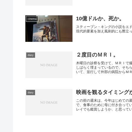
10億ドルか、死か。
cinema
スティーブン・キングの小説をエド
現代的要素を加え風刺的にも際立
２度目のＭＲＩ。
diary
木曜日の診察を受けて、ＭＲＩで
しばらく埋まっているので、そち
いて、並行して外部の病院からＭＲＩ
映画を観るタイミング
diary
この前の週末は、今年はじめての
で、食事のために母に付き合って
レイでも鑑賞しようか、と思っていた