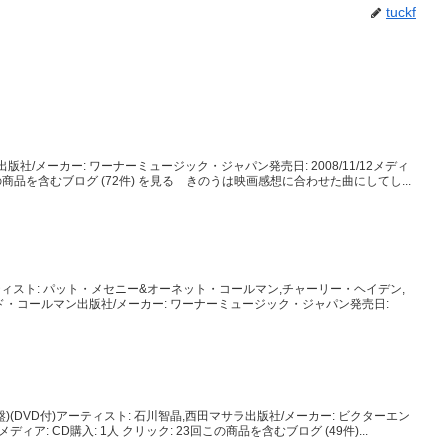
tuckf
版社/メーカー: ワーナーミュージック・ジャパン発売日: 2008/11/12メディ
0回この商品を含むブログ (72件) を見る きのうは映画感想に合わせた曲にしてし...
ーティスト: パット・メセニー&オーネット・コールマン,チャーリー・ヘイデン,
・コールマン出版社/メーカー: ワーナーミュージック・ジャパン発売日:
(DVD付)アーティスト: 石川智晶,西田マサラ出版社/メーカー: ビクターエン
メディア: CD購入: 1人 クリック: 23回この商品を含むブログ (49件)...