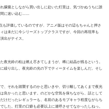
れ朦朧としながら買い出しに赴いた灯里は、気づかぬうちに誰
空間に迷い込む……
点も評価しているのですが、アニメ版はその辺もちゃんと押さ
ティは未だに今シリーズトップクラスですが、今回の再現率も
な演出がナイス。
た夜光鈴の粒は燃え尽きてしまうが、稀に結晶が残るという。
海に繰り出し、夜光鈴の光の下でティータイムを楽しんだ。そし
で、それを踏襲するのかと思いきや、切り離してあくまで夜光
のは良かったと思います。のどかな空気を保ちながら、話として
せだけだったレギュラーも、名前のあるモブキャラ程度ながらち
質でした。灯里の口癖も必要以上に連呼させてなかったしねっ。