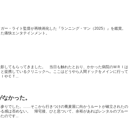
ガー・ライト監督が再映画化した『ランニング・マン（2025）』を鑑賞。
った痛快エンタテインメント。
撮影してもらってきました。 当日も触れたとおり、かかった病院のＭＲＩは
らと提携しているクリニックへ。ここはどうやら人間ドックをメインに行って
やＣＴ...
がなかった。
墓参りでした。……そこから行きつけの蕎麦屋に向かうルートが確立されたの
いる感は否めない。 帰宅後、ひと息ついて、余裕があればレンタルのブルー
のです...