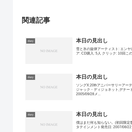
関連記事
本日の見出し
diary
雪と氷の旋律アーティスト: エンヤ出
ア: CD購入: 5人 クリック: 1
本日の見出し
diary
ソングX:20thアニバーサリーア
ジャック・ディジョネット,デナード
2005/09/28メ...
本日の見出し
diary
僕はまだ何も知らない。(初回限定盤)
タテインメント発売日: 2007/08/22