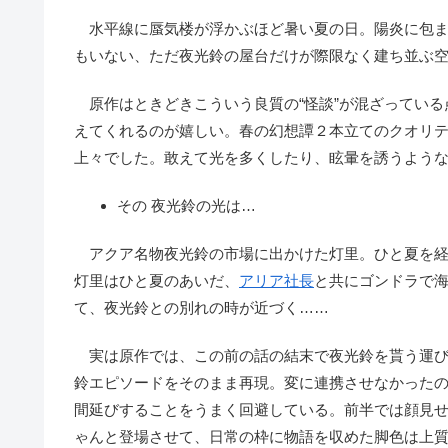
水平線に蜃気楼が浮かぶほど暑い夏の日。陽炎に包ま
もいない、ただ夜光鈴の屋台だけが際限なく建ち並ぶ
原作はときどきこういう良質の“怪談”が混ざっている
えてくれるのが嬉しい。春の幻想譚２本立てのクオリ
上々でした。敢えて光を多くしたり、眩暈を誘うよう
その 夜光鈴の光は…
アクア名物夜光鈴の市場に出かけた灯里。ひと夏を経
灯里はひと夏のあいだ、
アリア社長
と共にゴンドラで
て、夜光鈴との別れの時が近づく……
実は原作では、この前の話の結末で夜光鈴を貰う運び
鈴エピソードをそのまま再現。変に連携させなかった
間延びすることをうまく回避している。前半では顔見
ゃんと登場させて、日常の枠に物語を収めた脚色は上