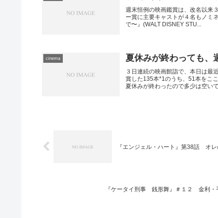
週末恒例の映画鑑賞は、改名以来３
ー賞に主要キャストが４名もノミ
で〜』(WALT DISNEY STU...
夏休みが終わっても、
cinema
３日連続の映画館詣で、本日は最近
賞した135本*1のうち、51本
夏休みが終わったので多少は空いて.
『エンジェル・ハート』第38話 オ
『ケータイ刑事 銭形舞』＃１２ 金利・