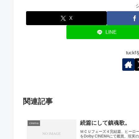
X
LINE
tuc
関連記事
続篇にして鎮魂歌。
cinema
ＭＣＵフェーズ４完結篇、ヒーロ
をDolby CINEMAにて鑑賞。