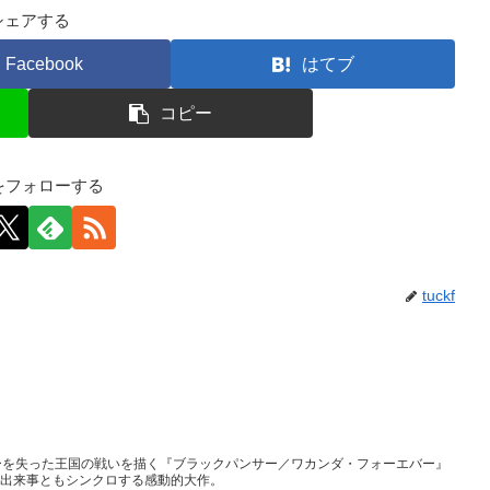
シェアする
Facebook
はてブ
コピー
kfをフォローする
tuckf
ーを失った王国の戦いを描く『ブラックパンサー／ワカンダ・フォーエバー』
現実の出来事ともシンクロする感動的大作。