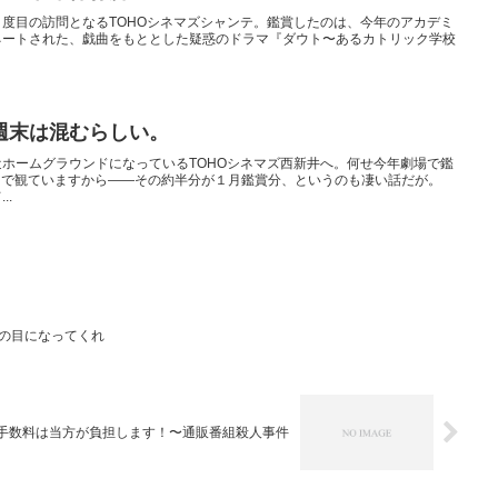
度目の訪問となるTOHOシネマズシャンテ。鑑賞したのは、今年のアカデミ
ネートされた、戯曲をもととした疑惑のドラマ『ダウト〜あるカトリック学校
週末は混むらしい。
ホームグラウンドになっているTOHOシネマズ西新井へ。何せ今年劇場で鑑
をここで観ていますから――その約半分が１月鑑賞分、というのも凄い話だが。
..
レの目になってくれ
手数料は当方が負担します！〜通販番組殺人事件