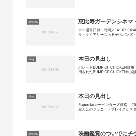
恵比寿ガーデンシネマ
cinema
☆１週目日付＼時間／14:10〜16:4
ル・ダイアリーズある子供パンズ・ラビ
本日の見出し
diary
パレードBUMP OF CHICKEN価格： 
用されたBUMP OF CHICKE
本日の見出し
diary
Superstarカーペンターズ価格： 200
主人公のジョニー・ブレイズがスタ
映画鑑賞のついでにチ
cinema