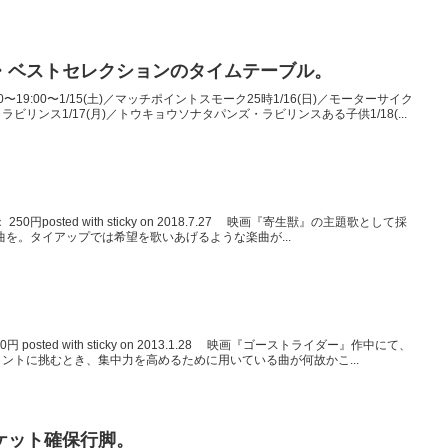
・ベストセレクションのタイムテーブル。
0〜19:00〜1/15(土)／マッチポイントスモーク25時1/16(日)／モーターサイク
リンス1/17(月)／トウキョウソナタパンズ・ラビリンスある子供1/18(...
250円posted with sticky on 2018.7.27 映画『寄生獣』の主題歌として採
Nの楽曲を。タイアップでは希望を歌いあげるような楽曲が...
円 posted with sticky on 2013.1.28 映画『ゴーストライダー』作中にて、
ントに挑むとき、集中力を高めるために用いている曲が何故かこ...
ケット確保行脚。