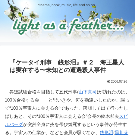
cinema, book, music, life and so on...
『ケータイ刑事 銭形泪』＃２ 海王星人
は実在する〜未知との遭遇殺人事件
2006.07.26
昇進試験合格を目指して五代刑事(
山下真司
)が訪れたのは、
100％合格する会――と思いきや、何を勘違いしたのか、誤っ
て“100％宇宙人に会える会”であった。落胆して出て行ったし
ばしあと、その“100％宇宙人に会える会”会長の鈴木郁夫
スピ
ルバーグ
が突然全身に炎を帯び焼死するという事件が発生す
る。宇宙人の仕業か、などと会員が騒ぐなか、
銭形泪
(
黒川芽