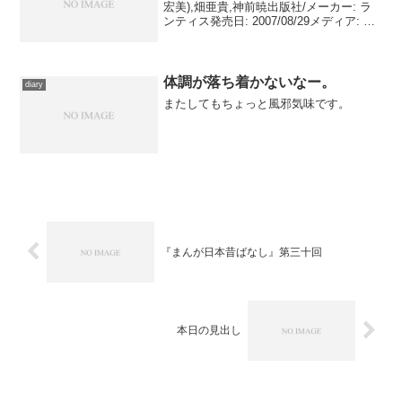
宏美),畑亜貴,神前暁出版社/メーカー: ラ
ンティス発売日: 2007/08/29メディア: CD
購入: 1人 クリック: 167回この商品を含む
ブログ (80件) を見る小神あきら(今野宏
美)『三十...
体調が落ち着かないなー。
diary
またしてもちょっと風邪気味です。
『まんが日本昔ばなし』第三十回
本日の見出し