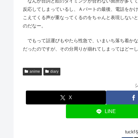
なんか台詞と絵のタイミングが合わない箇所が多くて
反応してしまっているし、Ａパートの最後、電話をか
こえてくる声が重なってくるのをちゃんと表現しない
のだなー。
でもって話運びもやたら性急で、いまいち落ち着かな
だったのですが、その分周りが崩れてしまってはどー
anime
diary
X
LINE
tuc