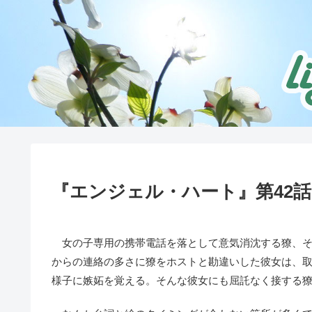
『エンジェル・ハート』第42
女の子専用の携帯電話を落として意気消沈する獠、そ
からの連絡の多さに獠をホストと勘違いした彼女は、
様子に嫉妬を覚える。そんな彼女にも屈託なく接する