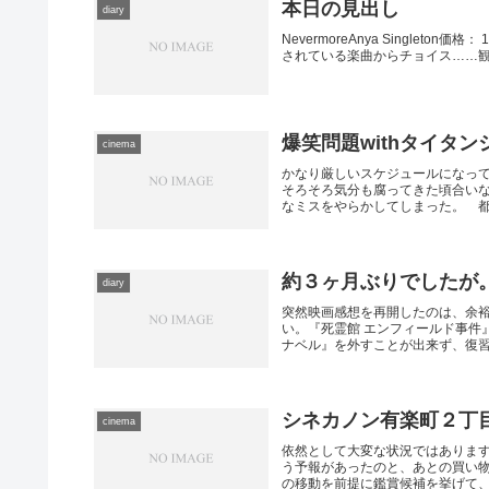
本日の見出し
diary
NevermoreAnya Singleton価格
されている楽曲からチョイス……観
爆笑問題withタイタ
cinema
かなり厳しいスケジュールになっ
そろそろ気分も腐ってきた頃合い
なミスをやらかしてしまった。 都合
約３ヶ月ぶりでしたが
diary
突然映画感想を再開したのは、余
い。『死霊館 エンフィールド事件
ナベル』を外すことが出来ず、復習の
シネカノン有楽町２丁
cinema
依然として大変な状況ではありま
う予報があったのと、あとの買い
の移動を前提に鑑賞候補を挙げて、朝