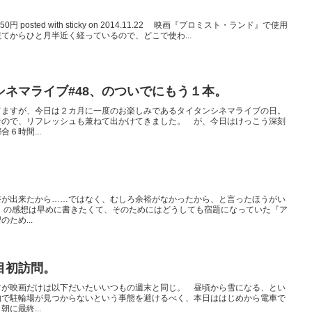
： 150円 posted with sticky on 2014.11.22 映画『プロミスト・ランド』で使用
てからひと月半近く経っているので、どこで使わ...
ンシネマライブ#48、のついでにもう１本。
てますが、今日は２カ月に一度のお楽しみであるタイタンシネマライブの日。
なので、リフレッシュも兼ねて出かけてきました。 が、今日はけっこう深刻
６時間...
。
裕が出来たから……ではなく、むしろ余裕がなかったから、と言ったほうがい
』の感想は早めに書きたくて、そのためにはどうしても宿題になっていた『ア
ため...
目初訪問。
すが映画だけは以下だいたいいつもの週末と同じ。 昼頃から雪になる、とい
物で駐輪場が見つからないという事態を避けるべく、本日ははじめから電車で
に最終...