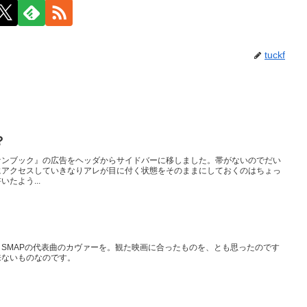
tuckf
？
ァンブック』の広告をヘッダからサイドバーに移しました。帯がないのでだい
にアクセスしていきなりアレが目に付く状態をそのままにしておくのはちょっ
たよう...
SMAPの代表曲のカヴァーを。観た映画に合ったものを、とも思ったのです
来ないものなのです。