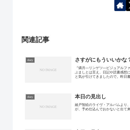
関連記事
さすがにもういいかな
diary
『燐月―リンゲツ―ビジュアルフ
ぶましとは言え、日記や読書感想
と気が引けてきましたので。昨日書い
本日の見出し
diary
綾戸智絵のライヴ・アルバムより、
が、予め仕込んでおかないと出て