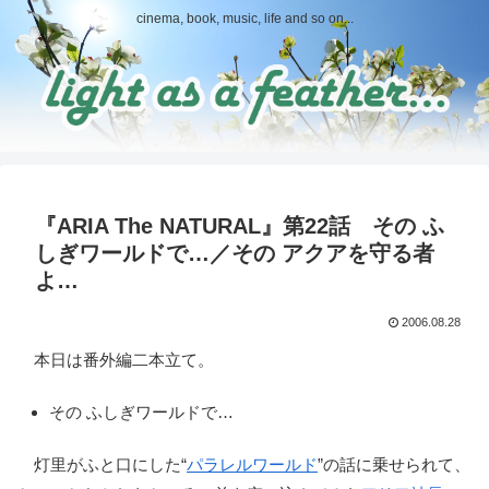
cinema, book, music, life and so on...
『ARIA The NATURAL』第22話 その ふ
しぎワールドで…／その アクアを守る者
よ…
2006.08.28
本日は番外編二本立て。
その ふしぎワールドで…
灯里がふと口にした“
パラレルワールド
”の話に乗せられて、