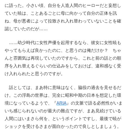
に語った。小さい頃、自分を人造人間のヒーローだと妄想し
ていた暁は、ことあるごとに母に向かって自分の正体を訊
ね、母が悪者によって拉致され入れ替わっていないことを確
認していたのだが……
……幼少時代に女性声優を起用するなら、彼女に女性暁も
やってもらえば良かったのに、と思うのは俺だけか？ ちゃ
んと雰囲気は再現していたのですから、これと前の話との順
序を入れ替えるぐらいの仕込みをしておけば、違和感なく受
け入れられたと思うのですが。
話としては、まあ特に意味はなく、脇役の過去を見せるだ
け。この浮島の世界は、完全に昭和中期の日本を想定した環
境になっているようで、『
ARIA
』の文脈で語る必然性がいま
いち感じられないのが最大の難点ですが、まあ見続けている
人間にはいまさら何を、というポイントですし、最後で暁が
ショックを受けるさまが面白かったので良しとしましょう。