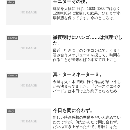
モニターその後。
diary
輝度を大幅に下げ、1600×1200ではなく
1280×1024に変更した結果、ひとまず小
康状態を保ってます。今のところは。今
のところはな！ 調達できるものを使う
にせよ死ぬ気で買い換えるにせよ、もう
最大の解像度は望めない。いやそれ以前
に実のと...
徹夜明けにハシゴ……は無理でし
cinema
た。
最近、行きつけのシネコンにて、うまく
噛み合うスケジュールを捜して、時間を
作ることが出来れば２本立て以上にして
観ようと目論んでます。今週は特に理想
的な組み合わせが見つかっていて、出来
れば押さえておきたかったところです
真・ターミネーター３。
cinema
が、金曜日は既に予定がある...
今週は火・木で観に行く作品が早いうち
から決まってました。『アースクエイク
バード』は本日で上映終了となるため、
トラブルによって観逃す可能性を警戒し
て、優先順位を上げたのです。そういう
わけで今日は、もうひとつのお目当てを
押さえるため、夕方からお...
今日も間に合わず。
diary
新しい映画感想の準備をだいぶ進めてい
たのですが、何だかんだで間に合わず。
だいぶ書き上がったので、明日にはたぶ