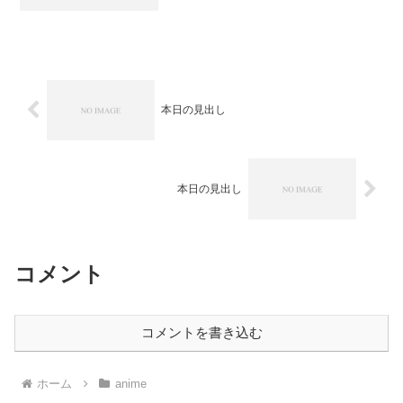
んアップ出来る、はず。 ……しかし、
これの感想を用意するために借りていた
ＤＶＤをひととおり鑑賞して、よーやく
返却できたことで、ちょっ...
本日の見出し
本日の見出し
コメント
コメントを書き込む
ホーム
anime