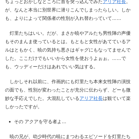
ちょっとおかしなところに首を突っ込んでみた
アリア社長
。
が、なんと本当に別世界に潜りこんでしまったらしい。しか
も、よりによって関係者の性別が入れ替わっていて……
灯里たちはいい。だが、まさか暁やアルたち男性陣の声優
もそのまんま使っているとは。もともと女性があてているア
ルはともかく、暁の気持ち悪さはギャグにもなってませんで
した。ここだけでもいいから女性を使おうよぉぉ。……で
も、ウッディーだけはあれでいい気はする。
しかしそれ以前に、作画的にも灯里たち本来女性陣の演技
の面でも、性別が変わったことが充分に伝わらず、どーも微
妙な手応えでした。大混乱している
アリア社長
は観ていて楽
しかったですが。
その アクアを守る者よ…
暁の兄が、幼少時代の暁にまつわるエピソードを灯里たち