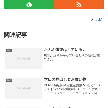
tuckf
関連記事
たぶん恢復はしている。
diary
風邪が治りかかっているときの症状が出
てきた。
本日の見出し＆お買い物
diary
PLAYER(初回限定生産盤)(DVD付)アーテ
ィスト: capsule出版社/メーカー: ヤマハ
ミュージックコミュニケーションズ発売
日: 2010/03/03メディア: CD購入: 20人 ク
リック: 333回この商品を含むブログ
(92...