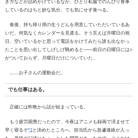
き方などが詰めかけているなか、ひとり私服でのんびり食事
しているのはちと妙な気分。でも気にせず食べる。
食後、持ち帰り用の生うどんを用意していただいているあ
いだ、何気なくカレンダーを見遣る。そう言えば月曜日の祝
日、空いているかと思って電話をかけてみたら誰も出なかっ
たことを思い出してしげしげ眺めると――前日の日曜日には○
がついておらず、月曜日だけについていた。
……お子さんの運動会だ。
でも仕事はある。
正確には昨晩から話が始まっている。
もう疲労困憊だったので、今夜はアニメも録画で済ませて
早く寝るぞ
*1
と決めたところへ、担当氏から急遽連絡が入っ