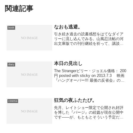
関連記事
なおも逃避。
book
引き続き過去の読書感想をはてなダイア
リーに流し込んでみる。山風忍法帖の河
出文庫版での刊行継続を祈って、講談社
文庫版の感想をすべてぶち込んでみまし
た……あんまり書いてないなあ。読み残
しもあるわけですけど。 で、折角なの
で呼び出ししやすいように...
本日の見出し
diary
The Strangerビリー・ジョエル価格： 200
円 posted with sticky on 2013.7.3 映画
『ハングオーバー!!! 最後の反省会』のな
かで使用されている楽曲のなかから、ビ
リー・ジョエルの代表曲を。この曲は
け...
狂気の夜ふたたび。
cinema
先月、レイトショー限定で公開され好評
を博した『パージ』の続篇が現在公開中
です――が、もともとそういう予定だっ
たらしく、２週でTOHOシネマズ日劇で
の上映が終わってしまう。スケジュール
を諸々考えると、今日がいちばん好都合