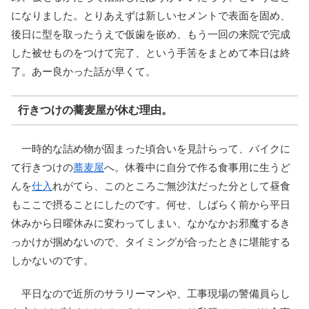
になりました。とりあえずは新しいセメントで表面を固め、
後日に型を取ったうえで仮歯を嵌め、もう一回の来院で完成
した被せものをつけて完了、という手筈をまとめて本日は終
了。あー良かった話が早くて。
行きつけの蕎麦屋が休む理由。
一時的な詰め物が固まった頃合いを見計らって、バイクに
て行きつけの
蕎麦屋
へ。休養中に自分で作る食事用に生うど
んを
仕入
れがてら、このところご無沙汰だった分として昼食
もここで摂ることにしたのです。何せ、しばらく前から平日
休みから日曜休みに変わってしまい、なかなかお邪魔するき
っかけが掴めないので、タイミングが合ったときに堪能する
しかないのです。
平日なので近所のサラリーマンや、工事現場の警備員らし