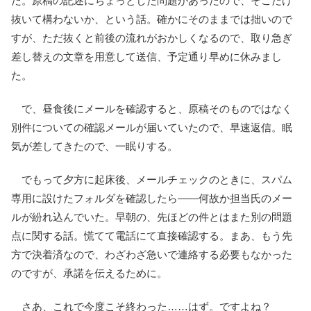
た。原稿の記述にちょっとした問題があったので、そこだけ
抜いて構わないか、という話。確かにそのままでは拙いので
すが、ただ抜くと前後の流れがおかしくなるので、取り急ぎ
差し替えの文章を用意して送信、予定通り早めに休みまし
た。
で、昼食後にメールを確認すると、原稿そのものではなく
別件についての確認メールが届いていたので、早速返信。眠
気が差してきたので、一眠りする。
でもって夕方に起床後、メールチェックのときに、スパム
専用に設けたフォルダを確認したら――何故か担当氏のメー
ルが紛れ込んでいた。早朝の、先ほどの件とはまた別の問題
点に関する話。慌てて電話にて直接確認する。まあ、もう先
方で決着済なので、わざわざ急いで連絡する必要もなかった
のですが、承諾を伝えるために。
さあ、これで今度こそ終わった……はず。ですよね？