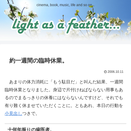
cinema, book, music, life and so on...
約一週間の臨時休業。
2006.10.11
あまりの体力消耗に「もう駄目だ」と叫んだ結果、一週間
臨時休業となりました。身辺で片付けねばならない用事もあ
るのでまるっきりの休養にはならないんですけど、それでも
有り難く休ませていただくことに。ともあれ、本日の行動を
小見出し
つきで。
十何年振りの歯医者。