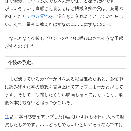
なり優秀。こいつぁ父でも大丈夫かな、と思ったのです
が……そういう直感さえ裏切るほど機械音痴の父は、充電の
終わった
リチウム電池
を、逆向きに入れようとしていたらし
い。それ、最初に教えたはずなのに……はずなのにー。
なんとなく今後もプリントのたびに呼び出されそうな予感
がするのでした。
今後の予定。
まだ残っているカバーかけをある程度進めたあと、多忙中
に読み終えた本の感想を書き上げてアップしよーかと思って
ます。そして、観逃したくない映画も拾っておくつもり。最
低３本は観ないと追っつかないぞ。
*1
:
故に本日感想をアップした作品はいずれも今日に入って鑑
賞したものです。……どっちでもいいといやそうなんですけ