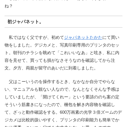
ね？
初ジャパネット。
私ではなく父ですが、初めて
ジャパネットたかた
にて買い
物をしました。デジカメと、写真印刷専用のプリンタのセッ
ト。朝刊のチラシを眺めて「これいいなあ」と呟き、私に内
容を見せて、買っても損がなさそうなのを確認してから注
文。夕方、両親が留守のあいだに到着しました。
父はこーいうのを操作するとき、なかなか自分でやらな
い、マニュアルも観ない人なので、なんとなくそんな予感は
していましたが、「開けてくれー」という要請ののち案の定
そういう筋書きになったので、梱包を解き内容物を確認し
て、ざっと動作確認をする。600万画素の光学３倍ズームのデ
ジカメは比較的扱いやすく、プリンタの印刷能力も簡単でか