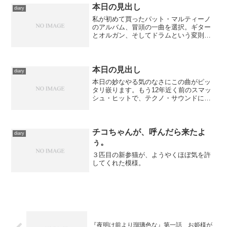
だったため、日も沈んで...
本日の見出し
diary
私が初めて買ったパット・マルティーノ
のアルバム、冒頭の一曲を選択。ギター
とオルガン、そしてドラムという変則構
成のトリオで繰り出す音の躍動感が素晴
らしく、おお、これもチェックせねば、
と決心したのですが――直後に彼の作品
をリリースしているレコー...
本日の見出し
diary
本日の妙なやる気のなさにこの曲がピッ
タリ嵌ります。もう12年近く前のスマッ
シュ・ヒットで、テクノ・サウンドにあ
まり気取りのないヴォーカルを乗せた雰
囲気が実にいい。 っていうかやる気な
さすぎてこれ以上解説する気も起きない
んですが。
チコちゃんが、呼んだら来たよ
diary
ぅ。
３匹目の新参猫が、ようやくほぼ気を許
してくれた模様。
『夜明け前より瑠璃色な』第一話 お姫様が