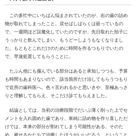
この多忙中にいちばん悩まされていたのが、右の歯の詰め
物が取れてしまったこと。戻せばしばらくは嵌っているの
で、一週間ほど誤魔化していたのですが、先日取れた拍子に
うっかりと飲んでしまい、もうどーしようもなくなりまし
た。もともとこれだけのために時間を作るつもりでいたの
で、早速処置してもらうことに。
たぶん他にも傷んでいる部分はあると承知しつつも、予算
も時間もあまりないので、該当箇所だけ治してもらうつもり
で近所の歯科医へ。色々言われるかと思いきや、至極あっさ
りと理解してもらえ、そこだけ診てもらえました。
結論としては、当初の治療段階でだいぶ薄く削った上でセ
メントを入れ固めた歯であり、単純に詰め物を作り直しただ
けでは、本来の部分が割れてしまう可能性がある。そのた
め、被せるかたちで治療したほうがいいだろう、ということ