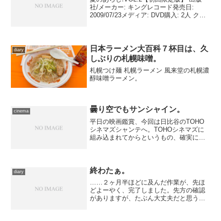
社/メーカー: キングレコード発売日:
2009/07/23メディア: DVD購入: 2人 クリ
ック: 12回この商品を含むブログ (17件)
を見る『夏のあらし！02 』(STAR CHILD
／K...
日本ラーメン大百科７杯目は、久
diary
しぶりの札幌味噌。
札幌つけ麺 札幌ラーメン 風来堂の札幌濃
醇味噌ラーメン。
曇り空でもサンシャイン。
cinema
平日の映画鑑賞、今回は日比谷のTOHO
シネマズシャンテへ。TOHOシネマズに
組み込まれてからというもの、確実にこ
こを訪れる回数増えてます。 鑑賞した
のは、事件現場を清掃する事業に乗り出
した姉妹の姿をほろ苦く、ちょっとコミ
カルに描いたドラマ『...
終わたぁ。
diary
……２ヶ月半ほどに及んだ作業が、先ほ
どよーやく、完了しました。先方の確認
がありますが、たぶん大丈夫だと思う。
大丈夫だったらイイナ！ すぐに次の作
業が待っていますし、私的にも映画感想