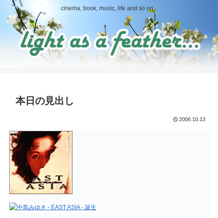
cinema, book, music, life and so on...
本日の見出し
2006.10.13