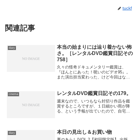
tuckf
関連記事
本当の始まりには辿り着かない怖
diary
さ。［レンタルDVD鑑賞日記その
758］
久々の怪奇ドキュメンタリー鑑賞は、
『ほんとにあった！呪いのビデオ95』。
また演出担当変わった、けど今回はなか
なかいいかも知れない。
レンタルDVD鑑賞日記その179。
cinema
週末なので、いつもなら封切り作品を鑑
賞するところですが、１日細かい雨が降
る、という予報が出ていたので、自宅に
てDVDを鑑賞して我慢しました。『恋愛
準決勝戦』(ファーストトレーディング)
『ザッツ・エンタテインメント』のなか
で採り上げられていた...
本日の見出し＆お買い物
diary
夏のあらし!VOL.2【初回限定版】 出版