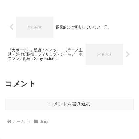
の宿題とか、読みたい本とかが大量に溜
まっていたりしますが、と...
客観的には何もしていない一日。
『カポーティ』監督：ベネット・ミラー／主
演・製作総指揮：フィリップ・シーモア・ホ
フマン／配給：Sony Pictures
コメント
コメントを書き込む
ホーム
diary