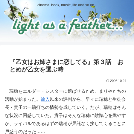
cinema, book, music, life and so on...
『乙女はお姉さまに恋してる』第３話 お
とめが乙女を選ぶ時
2006.10.24
瑞穂をエルダー・シスターに選ばせるため、まりやたちの
活動が始まった。
編入
以来の評判から、早々に瑞穂と生徒会
長・貴子の一騎打ちの情勢を成していく。だが、瑞穂はそん
な状況に困惑していた。貴子はそんな瑞穂に敵愾心を燃やす
が、ライバルであるはずの瑞穂が屈託なく接してくることに
戸惑うのだった……