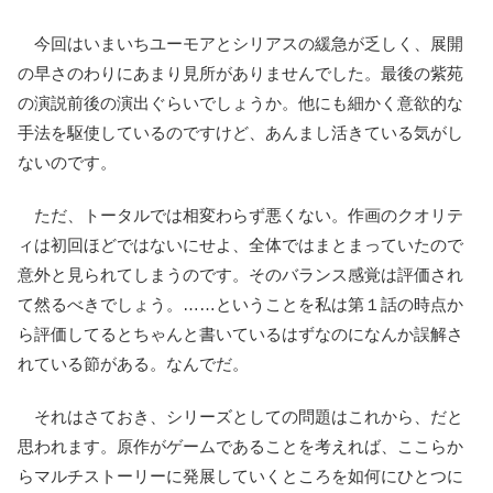
今回はいまいちユーモアとシリアスの緩急が乏しく、展開
の早さのわりにあまり見所がありませんでした。最後の紫苑
の演説前後の演出ぐらいでしょうか。他にも細かく意欲的な
手法を駆使しているのですけど、あんまし活きている気がし
ないのです。
ただ、トータルでは相変わらず悪くない。作画のクオリテ
ィは初回ほどではないにせよ、全体ではまとまっていたので
意外と見られてしまうのです。そのバランス感覚は評価され
て然るべきでしょう。……ということを私は第１話の時点か
ら評価してるとちゃんと書いているはずなのになんか誤解さ
れている節がある。なんでだ。
それはさておき、シリーズとしての問題はこれから、だと
思われます。原作がゲームであることを考えれば、ここらか
らマルチストーリーに発展していくところを如何にひとつに