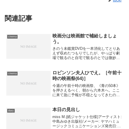
関連記事
映画分は映画館で補給しましょ
cinema
う。
きのう未鑑賞DVDを一本消化してとりあ
えず収めたつもりでしたが、やっぱり劇
場で観るのと自宅で観るのとでは微妙に
違う。どのみち、チケットをもらってし
まった作品が今週いっぱいで上映終了に
なるのは間違いなく、金曜日までに行か
ロビンソン夫人ひでえ。［午前十
cinema
なきゃいけないならさっ...
時の映画祭(64)］
今週の午前十時の映画祭、《青の50本》
を押さえるべく、朝から六本木へ。ここ
に来て急に予報が不穏となってきたの
で、朝の時点で雨は上がっていました
が、万一を考慮して電車でお出かけです
――フリーパス最後の１週間にスパート
本日の見出し
diary
をかけるつもりだったのに、...
miss M.(紙ジャケット仕様)アーティスト:
中島みゆき出版社/メーカー: ヤマハミュ
ージックコミュニケーションズ発売日: