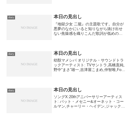
2008/10/01メディア: CD購入: 1人 クリッ
ク: 4回この商品を含むブログ (13件) を見
る 中島...
本日の見出し
diary
『地獄少女 二籠』の主題歌です。自分が
悪夢のなかにいると知りながら抜け出せ
ない焦燥感を織りこんだ歌詞が低めの声
によく馴染んでいて、改めていい曲だと
思います。『地獄少女』のイメージが付
きまとってしまっているのは、ちょっと
勿体ない。
本日の見出し
diary
幼獣マメシバ オリジナル・サウンドトラ
ックアーティスト: TVサントラ,高橋直純,
野中“まさ”雄一,吉津屋こまめ,仲智唯,FoU
出版社/メーカー: AMG MUSIC発売日:
2009/06/05メディア: CD クリック: 5回こ
の商品を...
本日の見出し
diary
ソングX:20thアニバーサリーアーティス
ト: パット・メセニー&オーネット・コー
ルマン,チャーリー・ヘイデン,ジャック・
ディジョネット,デナード・コールマン出
版社/メーカー: ワーナーミュージック・
ジャパン発売日: 2005/09/28メ...