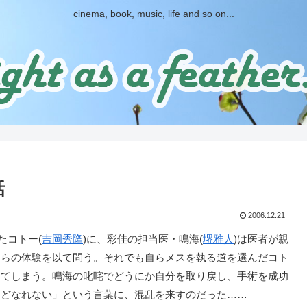
cinema, book, music, life and so on...
話
2006.12.21
たコトー(
吉岡秀隆
)に、彩佳の担当医・鳴海(
堺雅人
)は医者が親
自らの体験を以て問う。それでも自らメスを執る道を選んだコト
ってしまう。鳴海の叱咤でどうにか自分を取り戻し、手術を成功
などなれない」という言葉に、混乱を来すのだった……