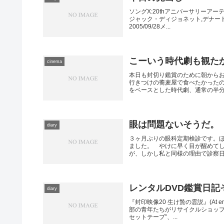
ソングX:20thアニバーサリーア
ジャック・ディジョネット,デナード
2005/09/28メ...
こーいう時代劇も観た
cinema
本日も封切り鑑賞のために朝から
行きつけの蕎麦屋で食べたかったの
をベースとした時代劇、通常の半分の
眼は問題ないそうだ。
diary
３ヶ月ぶりの眼科定期検診です。
ました。 やけに早く目が醒めて
が、しかし私と同様の理由で診察日を
レンタルDVD鑑賞日記そ
diary
『封印映像20 生け贄の霊説』(At 
部の青年たちがリサイクルショップ
セットテープ”、...