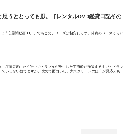
と思うととっても厭。［レンタルDVD鑑賞日記その
は『心霊闇動画80』。でもこのシリーズは相変わらず、発表のペースくらい
作、月面探査に赴く途中でトラブルが発生した宇宙船が帰還するまでのドラマ
VDでいっかい観てますが、改めて面白いし、大スクリーンのほうが見応えあ