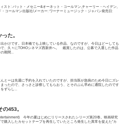
ーティスト: パット・メセニー&オーネット・コールマン,チャーリー・ヘイデン,
・コールマン出版社/メーカー: ワーナーミュージック・ジャパン発売日:
かった。
お出かけです。日本橋でも上映している作品、なのですが、今日はどーしても
で、久々にTOHOシネマズ西新井へ。 鑑賞したのは、公募で入選した作品
期間...
ほんとーは先週に予約を入れていたのですが、担当医が急病のため今日にズレ
しまったので、さっさと診察してもらおう、とそのぶん早めに通院したのです
ずらし...
の453。
entertainment) 今年の夏はじめにリリースされたシリーズ第20巻。映画研究
で購入したカセットテープを再生していたところ発生した異常を捉えた“カ