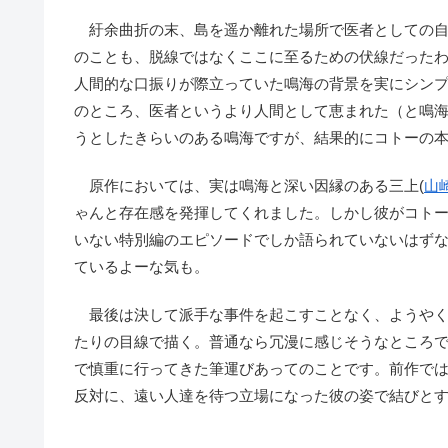
紆余曲折の末、島を遥か離れた場所で医者としての自
のことも、脱線ではなくここに至るための伏線だった
人間的な口振りが際立っていた鳴海の背景を実にシン
のところ、医者というより人間として恵まれた（と鳴
うとしたきらいのある鳴海ですが、結果的にコトーの
原作においては、実は鳴海と深い因縁のある三上(
山
ゃんと存在感を発揮してくれました。しかし彼がコト
いない特別編のエピソードでしか語られていないはず
ているよーな気も。
最後は決して派手な事件を起こすことなく、ようやく
たりの目線で描く。普通なら冗漫に感じそうなところ
で慎重に行ってきた筆運びあってのことです。前作で
反対に、遠い人達を待つ立場になった彼の姿で結びと