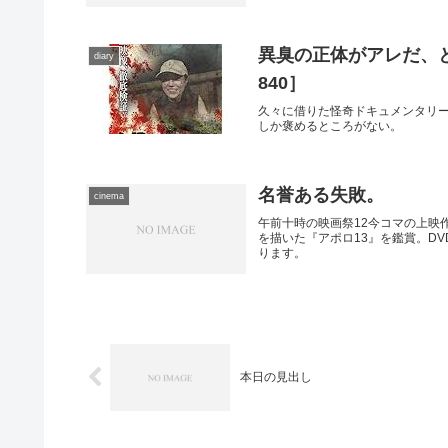
異臭の正体がアレだ、
diary
840］
久々に借りた怪奇ドキュメンタリー
しか褒めるところがない。
名誉ある失敗。
cinema
午前十時の映画祭12今コマの上映
を描いた『アポロ13』を鑑賞。D
ります。
本日の見出し