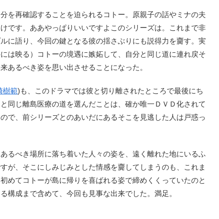
分を再確認することを迫られるコトー。原親子の話やミナの夫
わけです。ああやっぱりいいですよこのシリーズは。これまで非
プルに語り、今回の鍵となる彼の揺さぶりにも説得力を齎す。実
海には映る）コトーの境遇に嫉妬して、自分と同じ道に連れ戻そ
本来あるべき姿を思い出させることになった。
崎樹範
)も、このドラマでは彼と切り離されたところで最後にち
ーと同じ離島医療の道を選んだことは、確か唯一ＤＶＤ化されて
なので、前シリーズとのあいだにあるそこを見逃した人は戸惑っ
あるべき場所に落ち着いた人々の姿を、遠く離れた地にいるふ
ですが、そこにしみじみとした情感を齎してしまうのも、これま
は初めてコトーが島に帰りを喜ばれる姿で締めくくっていたのと
する構成まで含めて、今回も見事な出来でした。満足。