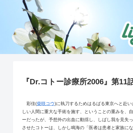
『Dr.コトー診療所2006』第11
彩佳(
柴咲コウ
)に執刀するためはるばる東京へと赴い
しい人間に重大な手術を施す、ということの重みを、
ーだったが、予想外の出血に動揺し、しばし我を見失
させたコトーは、しかし鳴海の「医者は患者と家族に