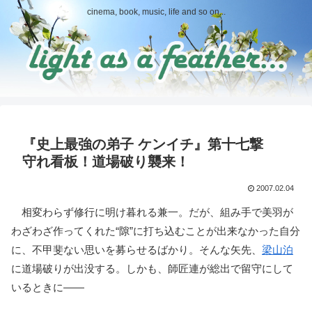
cinema, book, music, life and so on...
『史上最強の弟子 ケンイチ』第十七撃
守れ看板！道場破り襲来！
2007.02.04
相変わらず修行に明け暮れる兼一。だが、組み手で美羽が
わざわざ作ってくれた“隙”に打ち込むことが出来なかった自分
に、不甲斐ない思いを募らせるばかり。そんな矢先、
梁山泊
に道場破りが出没する。しかも、師匠連が総出で留守にして
いるときに――