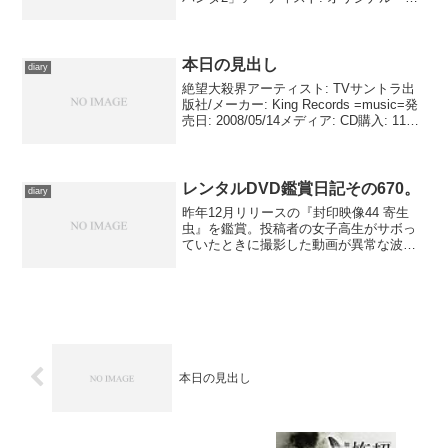
ウンドトラック出版社/メーカー: ジェネ
オン・ユニバーサル発売日: 2011/08/03メ
ディア: CD クリック: 1回この商...
本日の見出し
diary
絶望大殺界アーティスト: TVサントラ出
版社/メーカー: King Records =music=発
売日: 2008/05/14メディア: CD購入: 11人
クリック: 131回この商品を含むブログ
(119件) を見る『絶望大殺界』より...
レンタルDVD鑑賞日記その670。
diary
昨年12月リリースの『封印映像44 寄生
虫』を鑑賞。投稿者の女子高生がサボっ
ていたときに撮影した動画が異常な波紋
を呼ぶ“道連れの場所”、かつてスタッフ玉
置を奇怪な体験に誘い出した男からふた
たび燈光が届く“心霊スポット案内人２”、
連日、ゴミ置...
本日の見出し