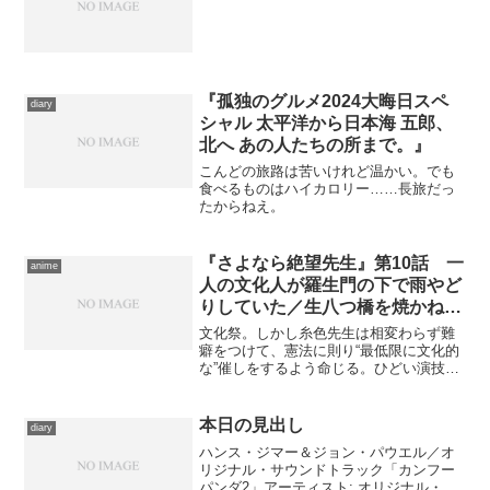
『孤独のグルメ2024大晦日スペ
diary
シャル 太平洋から日本海 五郎、
北へ あの人たちの所まで。』
こんどの旅路は苦いけれど温かい。でも
食べるものはハイカロリー……長旅だっ
たからねえ。
『さよなら絶望先生』第10話 一
anime
人の文化人が羅生門の下で雨やど
りしていた／生八つ橋を焼かねば
ならぬ
文化祭。しかし糸色先生は相変わらず難
癖をつけて、憲法に則り“最低限に文化的
な”催しをするよう命じる。ひどい演技力
と台本の演劇でも文化的すぎると言い、
ひどい音楽性しか備わっていないバンド
でも文化的すぎると言い、即興童話など
本日の見出し
diary
もってのほか。迷走し...
ハンス・ジマー＆ジョン・パウエル／オ
リジナル・サウンドトラック「カンフー
パンダ2」アーティスト: オリジナル・サ