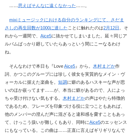
……
思えばそんなに遠くなかった
……。
mixiミュージックにおける自分のランキングにて、さだま
さしの再生回数が1000に達した
ことに触れたのは
2月12日
。そ
れから一週間で、
Aice5
に抜かせてしまいました。延々同じア
ルバムばっかり廻していたらあっという間にこーなるわけ
ね。
そんなわけで本日も『Love
Aice5
』から。
木村まどか
作
詞、かつこのグループには珍しく彼女を実質的なメイン・ヴ
ォーカルに据えた楽曲を。
短調
に癖のあるハスキーな声が思
いのほか嵌ってます……が、本当に癖があるので、人によっ
ちゃ受け付けない気もする。
木村まどか
の声はやたら特徴的
であるため、フレーズを印象づける役に立つこともあれば、
他のメンバーの澄んだ声に混ざると違和感を齎すこともあっ
て、けっこう扱いが難しくもあり、同時に
Aice5
のエッセンス
にもなっている。この曲は……正直に言えばギリギリなんで