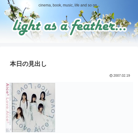
cinema, book, music, life and so on...
本日の見出し
2007.02.19