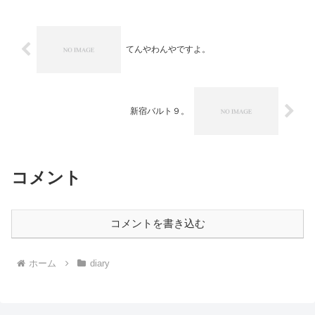
りもなかったのに、やたらと早く目が醒
めてしまい、どーせ早く出...
てんやわんやですよ。
新宿バルト９。
コメント
コメントを書き込む
ホーム
diary