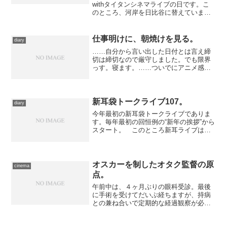
withタイタンシネマライブの日です。こ
のところ、河岸を日比谷に替えていまし
たが、例によって大つけ麺博開催中だか
ら、という理由で、今回に限り新宿に舞
い戻ることにしました。
仕事明けに、朝焼けを見る。
diary
……自分から言い出した日付とは言え締
切は締切なので厳守しました。でも限界
っす。寝ます。……ついでにアニメ感想
１本アップしてから。
新耳袋トークライブ107。
diary
今年最初の新耳袋トークライブでありま
す。毎年最初の回恒例の“新年の挨拶”から
スタート。 このところ新耳ライブは木
原浩勝氏の新しいお仕事の宣伝のあと
は、だいたいあの方をお呼びして、大い
に脱線するのが習いになってたんです
が、このところ回を追うご...
オスカーを制したオタク監督の原
cinema
点。
午前中は、４ヶ月ぶりの眼科受診。最後
に手術を受けてだいぶ経ちますが、持病
との兼ね合いで定期的な経過観察が必要
なので、自覚症状が特になくとも、きち
んと通わねばなりません。 そんなつも