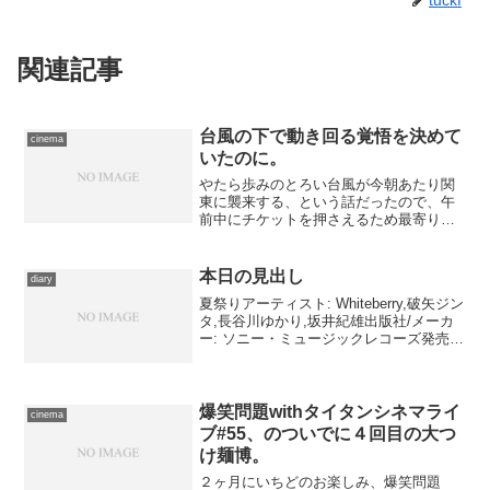
関連記事
台風の下で動き回る覚悟を決めて
cinema
いたのに。
やたら歩みのとろい台風が今朝あたり関
東に襲来する、という話だったので、午
前中にチケットを押さえるため最寄りの
ローソンを訪れる以外は籠もっていよ
う、と一昨日ぐらいから目論んでいたの
ですが、しかし実際には若干ながら速度
本日の見出し
diary
を増したようで、夜のうちに...
夏祭りアーティスト: Whiteberry,破矢ジン
タ,長谷川ゆかり,坂井紀雄出版社/メーカ
ー: ソニー・ミュージックレコーズ発売
日: 2000/08/09メディア: CD クリック:
134回この商品を含むブログ (67件) を見
る『電脳...
爆笑問題withタイタンシネマライ
cinema
ブ#55、のついでに４回目の大つ
け麺博。
２ヶ月にいちどのお楽しみ、爆笑問題