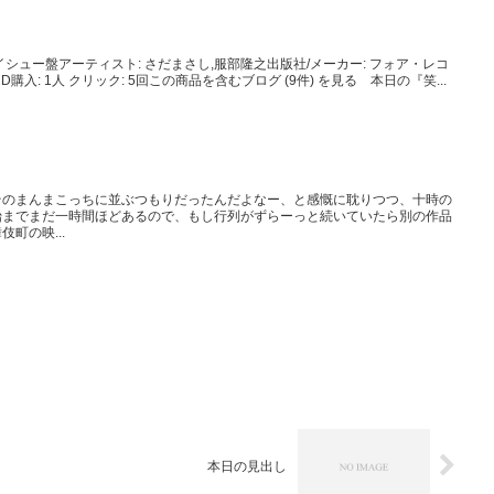
シュー盤アーティスト: さだまさし,服部隆之出版社/メーカー: フォア・レコ
: CD購入: 1人 クリック: 5回この商品を含むブログ (9件) を見る 本日の『笑...
そのまんまこっちに並ぶつもりだったんだよなー、と感慨に耽りつつ、十時の
始までまだ一時間ほどあるので、もし行列がずらーっと続いていたら別の作品
町の映...
本日の見出し