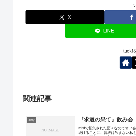
X
LINE
tuc
関連記事
『求道の果て』飲み会
diary
mixiで招集された面々なのでオ
続けることに。普段は飲まない私