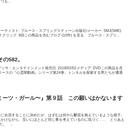
も...
ィスト: ブルース・スプリングスティーン出版社/メーカー: SMJ(SME)
ア: CD クリック: 9回この商品を含むブログ (10件) を見る ブルース・スプリ...
の582。
デッサ・エンタテインメント発売日: 2018/02/02メディア: DVDこの商品を含
月リリースの『心霊闇動画』シリーズ第24巻。トンネルを探索する男たちが遭遇
ミーツ・ガール〜』第９話 この願いはかないます
方に合流することに決めたが、はずむは何やら鬱屈を抱えているような様子。
にかけながら、互いにほとんど同じ事を考えているのに気づく…… とりあえ
。 ...