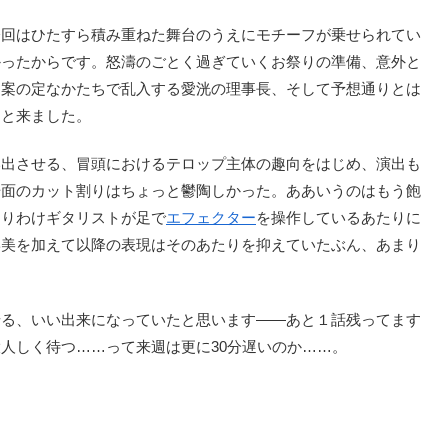
回はひたすら積み重ねた舞台のうえにモチーフが乗せられてい
かったからです。怒濤のごとく過ぎていくお祭りの準備、意外と
て案の定なかたちで乱入する愛洸の理事長、そして予想通りとは
ッと来ました。
い出させる、冒頭におけるテロップ主体の趣向をはじめ、演出も
場面のカット割りはちょっと鬱陶しかった。ああいうのはもう飽
とりわけギタリストが足で
エフェクター
を操作しているあたりに
学美を加えて以降の表現はそのあたりを抑えていたぶん、あまり
る、いい出来になっていたと思います――あと１話残ってます
人しく待つ……って来週は更に30分遅いのか……。