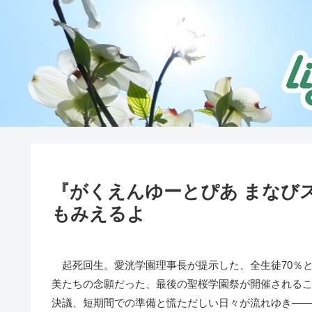
『がくえんゆーとぴあ まなび
もみえるよ
起死回生。愛洸学園理事長が提示した、全生徒70％と
美たちの念願だった、最後の聖桜学園祭が開催される
決議、短期間での準備と慌ただしい日々が流れゆき―