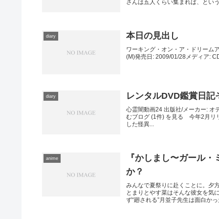
さんは五人くらい集まれば、というつ
本日の見出し
diary
ワーキング・オン・ア・ドリームアーテ
(M)発売日: 2009/01/28メディ
レンタルDVD鑑賞日記そ
diary
心霊闇動画24 出版社/メーカー: オ
むブログ (1件) を見る 今年2
した怪異...
『かしまし〜ガール・
anime
か？
みんなで夏祭りに赴くことに。夕
とまりとやす菜はそんな彼女を気
ず“廻される”月並子先生は面白かった