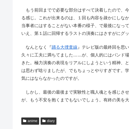
もう前回までで必要な部分はすべて決着したので、今
る感じ。これが出来るのは、１回も内容を疎かにしな
当事者にはすることがない本番の様子、で最後になっ
いえ、第１話に回帰するラストの演奏にはさすがにグ
なんとなく『
踊る大捜査線
』テレビ版の最終回を思
久々に工夫に満ちてました……が、個人的にはバンド
きた。極力演奏の表現をリアルにしようという精神、
は思わず唸りましたが、でもちょっとやりすぎです。
気にはならなかったのですが。
しかし、最後の最後まで実験性と職人魂とを感じさせ
が、もう不安を抱くまでもないでしょう。有終の美を大
anime
diary