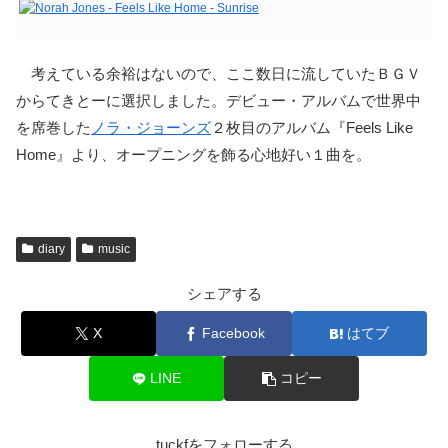
考えている余裕はないので、ここ数日に流していたＢＧＶ
からてきとーに選択しました。デビュー・アルバムで世界中
を席巻した
ノラ・ジョーンズ
２枚目のアルバム『Feels Like
Home』より、オープニングを飾る心地好い１曲を。
diary
music
シェアする
X
Facebook
はてブ
LINE
コピー
tuckfをフォローする