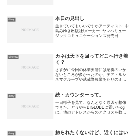
入: 1人 クリック: 13回この商品を含むブ
ログ (53件) を見る ボブ・ディランの...
本日の見出し
diary
生きていてもいいですかアーティスト: 中
島みゆき出版社/メーカー: ヤマハミュー
ジックコミュニケーションズ発売日:
2001/03/28メディア: CD購入: 1人 クリッ
ク: 38回この商品を含むブログ (45件) を
見る いや、聴いては...
カネは天下を回ってどこへ行き着
cinema
く？
さすがに今回の休業要請には納得のいか
ないところが多かったのか、テアトルシ
ネマグループや武蔵野興業あたりのミニ
シアターは、収容人数を減らしたりと慎
重を期しつつ営業を再開してます。私も
腑に落ちないところがあるし、営業して
続・カウンターって。
diary
いるところに少しでも貢献...
一日様子を見て、なんとなく原因が想像
できた。どうやらBIGLOBEに置いたcgi
は、他のアドレスからのアクセスを数え
ていない気がする。一晩ちょっとで100近
いカウントの差というのは、ほぼトップ
ページと日記ページのアクセス数の違い
に近いのです...
触られたくないけど、近くにはい
diary