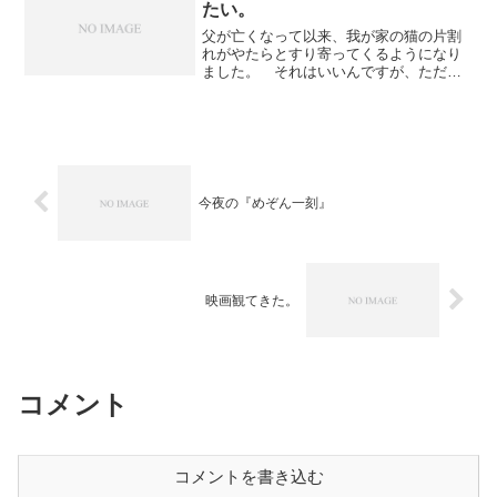
たい。
父が亡くなって以来、我が家の猫の片割
れがやたらとすり寄ってくるようになり
ました。 それはいいんですが、ただ、
決して常時はひっついてこない。しか
も、わりと近くには来るのに、引き寄せ
ようとすると厭がる。少し手を伸ばし
て、ちょこっと触る程度なら許...
今夜の『めぞん一刻』
映画観てきた。
コメント
コメントを書き込む