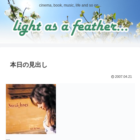
cinema, book, music, life and so on...
本日の見出し
2007.04.21