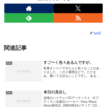
tuckf
関連記事
すご〜く色々あるんですが。
diary
私事オンリーでやたらと色々なことがあ
りました、この２週間ほどで。ただま
あ、書いても詮ないことですし、ある１
件についてはネットに書くべきではない
ので、ここでネタには出来ないので
す。 本日はそのハイライトみたいな展
開があったのですが、その結果と...
本日の見出し
diary
追憶のハイウェイ61アーティスト: ボブ・
ディラン出版社/メーカー: Sony Music
Direct発売日: 2005/08/24メディア: CD購