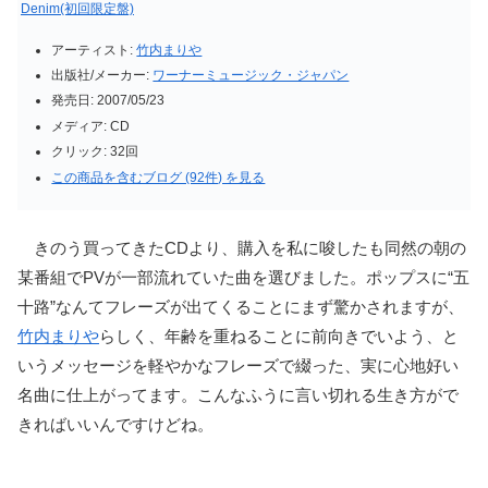
Denim(初回限定盤)
アーティスト:
竹内まりや
出版社/メーカー:
ワーナーミュージック・ジャパン
発売日:
2007/05/23
メディア:
CD
クリック
: 32回
この商品を含むブログ (92件) を見る
きのう買ってきたCDより、購入を私に唆したも同然の朝の
某番組でPVが一部流れていた曲を選びました。ポップスに“五
十路”なんてフレーズが出てくることにまず驚かされますが、
竹内まりや
らしく、年齢を重ねることに前向きでいよう、と
いうメッセージを軽やかなフレーズで綴った、実に心地好い
名曲に仕上がってます。こんなふうに言い切れる生き方がで
きればいいんですけどね。