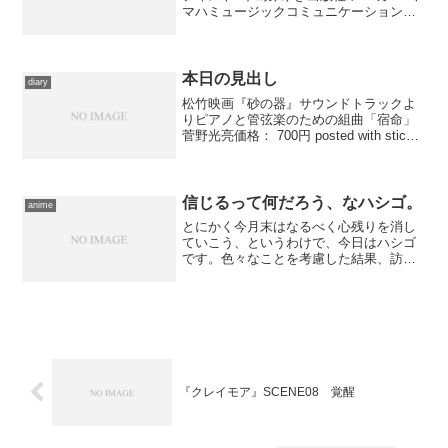
マハミュージックコミュニケーションズ
発売日: 2008/12/03メディア: CD クリッ
ク: 6回この商品を含むブログ (18件) を見
る きのう録画...
本日の見出し
diary
松竹映画『砂の器』サウンドトラックよ
りピアノと管弦楽のための組曲「宿命」
菅野光亮価格： 700円 posted with sticky
on 2014.7.18 映画『砂の器』より、終
盤で全篇演奏される、という異色の演出
によって披露された...
信じるって何だろう、なハシゴ。
anime
とにかく今月末はなるべく心残りを消し
ていこう、というわけで、今日はハシゴ
です。色々なことを考慮した結果、訪れ
たのは豊洲――雨降りのため電車利用で
したが、しかし惜しいと感じないのは、
１本はポイントで鑑賞出来、もう１本は
先日頂戴した招待券を用い...
『クレイモア』SCENE08 覚醒