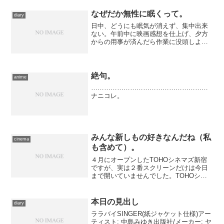
なぜだか無性に眠くって。
diary
日中、どうにも眠気が消えず、集中出来
ない。午前中に映画感想を仕上げ、夕方
からの用事が済んだら作業に没頭しよ
う、と目論んでいたのに、感想すら書き
上がらず、日付を跨いでしまいました。
もうちょっとで書き上がりそうですが、
もう仕上げも明日に回します...
絶句。
anime
………………………………………………
ナニコレ。
みんな新しもの好きなんだね（私
cinema
も含めて）。
４月にオープンしたTOHOシネマズ新宿
ですが、実は２番スクリーンだけは今日
まで開いていませんでした。TOHOシネ
マズ系列では富士見に続いての導入とな
る体感型スクリーンのMX4Dが２番スク
リーンにて準備が進められており、本日
本日の見出し
diary
満を持しての完全オ...
ララバイSINGER(紙ジャケット仕様)アー
ティスト: 中島みゆき出版社/メーカー: ヤ