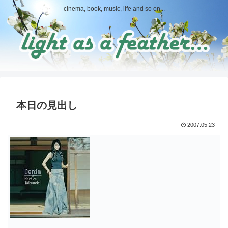
cinema, book, music, life and so on...
本日の見出し
2007.05.23