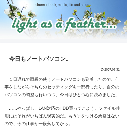
cinema, book, music, life and so on...
今日もノートパソコン。
2007.07.31
１日遅れで両親の使うノートパソコンも到着したので、仕
事をしながらそちらのセッティングも一部行ったり。自分の
パソコンの調整も行いつつ、今日はひとつ心に決めました。
……やっぱし、LAN対応のHDD買ってこよう。ファイル共
用にはそれがいちばん現実的だ。もう手をつける余裕はない
ので、今の仕事が一段落してから。