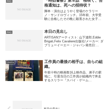
『時効警察』第８話 桜咲く、合
diary
格通知は、死への招待状？
脚本・演出はようやく登場のケラリー
ノ・サンドロヴィッチ。15年前、大学受
験に合格したその晩に殺害された女子高
生。スカーフが外されていたことから、
近所で下着泥棒などを繰り返していた男
が容疑者として逮捕されるが、アリバイ
本日の見出し
diary
が証明されて釈放、そのま...
ARTISANアーティスト: 山下達郎,Eddie
Brigati,Felix Cavaliere出版社/メーカー: ダ
ブリューイーエー・ジャパン発売日:
1999/06/02メディア: CD クリック: 5回こ
の商品を含むブログ (47件...
工作員の最後の相手は、自らの組
cinema
織。
午前十時の映画祭16上映作品、弟子の窮
地に、引退当日の工作員が組織内で奔走
するスリラー『スパイ・ゲーム
（2001）』を鑑賞。ロバート・レッドフ
ォード、カッコいい。
本日の見出し