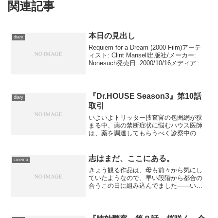
関連記事
本日の見出し
diary
Requiem for a Dream (2000 Film)アーテ
ィスト: Clint Mansell出版社/メーカー:
Nonesuch発売日: 2000/10/16メディア:
CD クリック: 7回この商品を含むブログ
(5件) を見...
『Dr.HOUSE Season3』第10話
diary
取引
いよいよトリッター捜査官の包囲網が狭
まる中、薬の禁断症状に悩むハウス医師
は、薬を調達してもらうべく診察中のカ
ディ医師のもとに押しかけた。そこで出
逢った低身長症の少女の症状に違和感を
覚え、診察を買って出る。当初はハウス
志はまだ、ここにある。
cinema
医師の考えすぎかと思われ...
きょう観る作品は、母も前々から気にし
ていたようなので、早い段階から都合の
合うこの日に組み込んでました――いざ
時間割が発表されたら、最寄りのTOHO
シネマズ上野では朝の8時25分と午後の16
時、という変な時間帯しかない。他の劇
場や、夕方以降の...