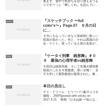
進まず、途中で気持ちを切り替えるつも
りでずーっと『蝉しぐれ』を読んでいた
のですが、その際なんとなくBGMをマイ
ルス・デイヴィスに統一していました。
そんななかで、何故か耳についたこの曲
を本日の見出しとしまし...
『スケッチブック 〜full
anime
color's〜』Page.07 ９月の日
に…
９月にもなっていきなり美術部に新しい
部員が加わった。何と、それは異国の少
女・ケイト。使っている人形の名前が外
国っぽいからという理由で春日野先生か
ら彼女の世話を任された夏海は、涼とか
風とかそもそも春日野先生からして間違
『ケータイ刑事 銭形舞』＃０
diary
った日本の知識を吹きこみ...
９ 最強の心理学者vs銭形舞
８回目は録画失敗、そして先週火曜深夜
放送のこれを今更鑑賞。遅いぜ俺！ 女
子大学にて梨田教授が殺害された。教え
子が吊された屍体を発見、悲鳴を上げた
直後に、たまたま大学に居合わせた銭形
舞(堀北真希)らが駆けつけるが、現場に遺
本日の見出し
diary
体はなく、発見された...
デイ・ドリーム・ビリーバー森川ココネ
価格： 250円posted with sticky on
2017.4.15 映画『ひるね姫 〜知らない
ワタシの物語〜』の、高畑充希がヒロイ