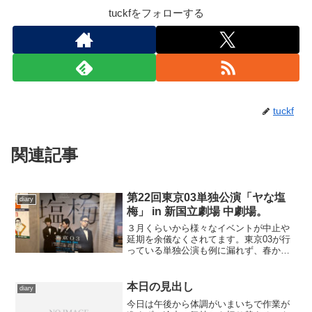
tuckfをフォローする
tuckf
関連記事
第22回東京03単独公演「ヤな塩
diary
梅」 in 新国立劇場 中劇場。
３月くらいから様々なイベントが中止や
延期を余儀なくされてます。東京03が行
っている単独公演も例に漏れず、春から
今ぐらいまでにかけて全国で実施される
はずが、東京での初演は早々に中止とな
り、他の地方公演も延期を繰り返し、最
本日の見出し
diary
終的にすべてキャンセル...
今日は午後から体調がいまいちで作業が