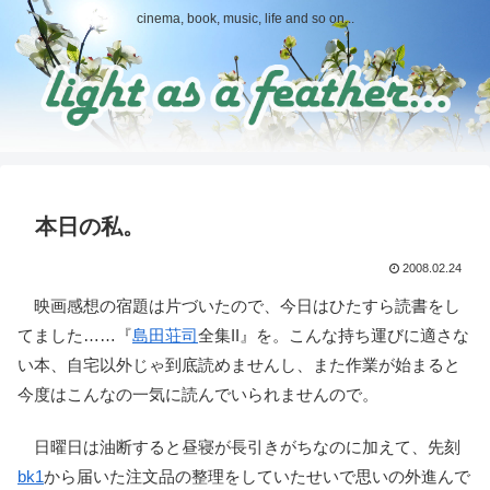
cinema, book, music, life and so on...
本日の私。
2008.02.24
映画感想の宿題は片づいたので、今日はひたすら読書をし
てました……『
島田荘司
全集II』を。こんな持ち運びに適さな
い本、自宅以外じゃ到底読めませんし、また作業が始まると
今度はこんなの一気に読んでいられませんので。
日曜日は油断すると昼寝が長引きがちなのに加えて、先刻
bk1
から届いた注文品の整理をしていたせいで思いの外進んで