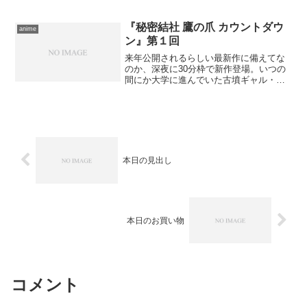
ン・森川ココネ名義で歌う主題歌を。も
ともとはモンキーズの楽曲...
『秘密結社 鷹の爪 カウントダウ
anime
ン』第１回
来年公開されるらしい最新作に備えてな
のか、深夜に30分枠で新作登場。いつの
間にか大学に進んでいた古墳ギャル・コ
フィー第１話と、久々のシリーズでモチ
ベーションが上がらない鷹の爪団団員の
ためにどっかで観た人がアドヴァイスに
やってくる秘密結社 鷹...
本日の見出し
本日のお買い物
コメント