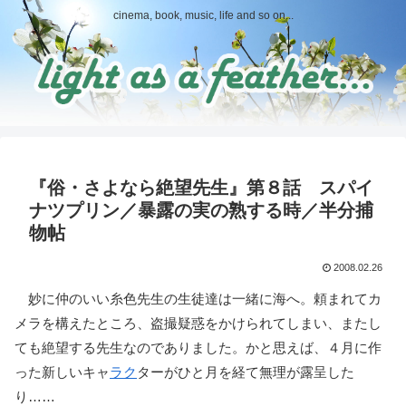
cinema, book, music, life and so on...
『俗・さよなら絶望先生』第８話 スパイ
ナツプリン／暴露の実の熟する時／半分捕
物帖
2008.02.26
妙に仲のいい糸色先生の生徒達は一緒に海へ。頼まれてカ
メラを構えたところ、盗撮疑惑をかけられてしまい、またし
ても絶望する先生なのでありました。かと思えば、４月に作
った新しいキャ
ラク
ターがひと月を経て無理が露呈した
り……