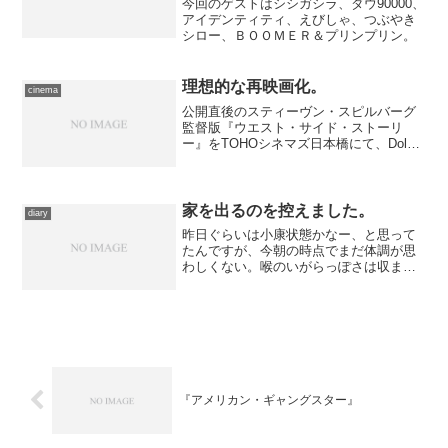
今回のゲストはシシガシラ、ダウ90000、
アイデンティティ、えびしゃ、つぶやき
シロー、ＢＯＯＭＥＲ＆プリンプリン。
理想的な再映画化。
cinema
公開直後のスティーヴン・スピルバーグ
監督版『ウエスト・サイド・ストーリ
ー』をTOHOシネマズ日本橋にて、Dolby
ATMOS版で鑑賞。1961年版にリスペクト
を捧げ、かつ現代的にブラッシュアップ
した完璧な出来映え。
家を出るのを控えました。
diary
昨日ぐらいは小康状態かなー、と思って
たんですが、今朝の時点でまだ体調が思
わしくない。喉のいがらっぽさは収まっ
てきたものの、鼻水が多く出る。そうで
なくても冷え込みが激しく、当初のもく
ろみ通りに六本木まで出かけていたら絶
対にぶり返す、と思って、...
『アメリカン・ギャングスター』