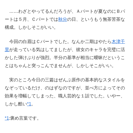
……わざとやってるんだろうが、Ａパートが夏なのにＢパ
ートは５月、Ｃパートでは
秋分
の日、というもう無茶苦茶な
構成。しかしそこがいい。
今回の白眉はＣパートでした。なんか二期はやたら
木津千
里
が走っている気はしてましたが、彼女のキャラを完璧に活
かした弾けぶりが強烈。半分の基準が相当に曖昧だというこ
とはちゃんと突っこんでませんが、しかしそこがいい。
実のところ今日の三篇はぜんぶ原作の基本的なスタイルを
なぞっているだけ、のはずなのですが、並べ方によってその
効果を増幅してしまった、職人芸的な１話でした。いやー、
しかし酷い
*1
。
*1
:
褒め言葉です。