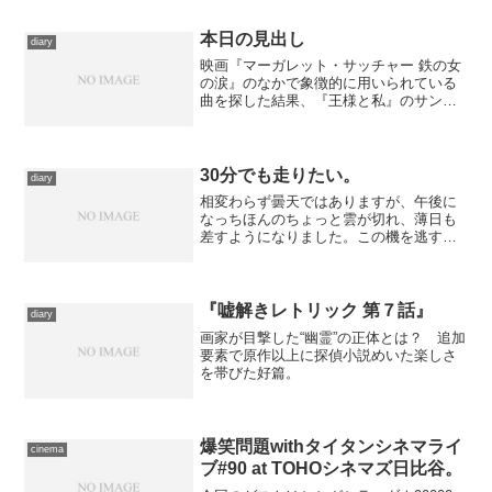
本日の見出し
diary
映画『マーガレット・サッチャー 鉄の女
の涙』のなかで象徴的に用いられている
曲を探した結果、『王様と私』のサント
ラに辿り着くのでした。
30分でも走りたい。
diary
相変わらず曇天ではありますが、午後に
なっちほんのちょっと雲が切れ、薄日も
差すようになりました。この機を逃すと
また当分お預けになりそうなので、ほん
のちょっとバイクにて出かけてきまし
た。 本当に、ほんのちょっとです。慣
れた道を15分ばかり走って...
『嘘解きレトリック 第７話』
diary
画家が目撃した“幽霊”の正体とは？ 追加
要素で原作以上に探偵小説めいた楽しさ
を帯びた好篇。
爆笑問題withタイタンシネマライ
cinema
ブ#90 at TOHOシネマズ日比谷。