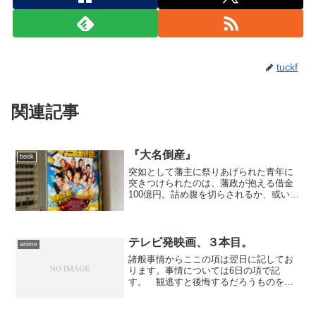
tuckf
関連記事
『大名倒産』
book
突如として藩主に祭りあげられた青年に
突きつけられたのは、藩政が抱える借金
100億円。詰め腹を切らされるか、或いは
起死回生の財政再建か。にわか若君の奮
闘を、現代的要素を交えて描いた娯楽時
代劇。
テレビ発映画、３本目。
anime
諸般事情からここの項は翌日に記してお
ります。事情については6日の項で記
す。 観逃すと後悔するだろうものを早
めに拾う、という意図のもと、今日は月
曜日段階でチケットを押さえてありまし
た。行き先はTOHOシネマズ西新井、自