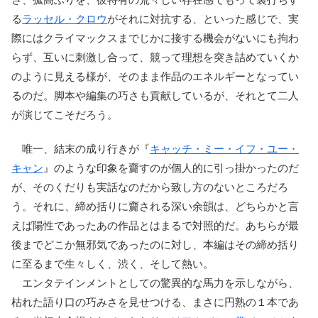
る
ラッセル・クロウ
がそれに対抗する、といった感じで、実
際にはクライマックスまでじかに接する機会がないにも拘わ
らず、互いに刺激し合って、競って理想を突き詰めていくか
のように見える様が、そのまま作品のエネルギーとなってい
るのだ。脚本や編集の巧さも貢献しているが、それとて二人
が演じてこそだろう。
唯一、結末の成り行きが『
キャッチ・ミー・イフ・ユー・
キャン
』のような印象を齎すのが個人的に引っ掛かったのだ
が、そのくだりも実話なのだから致し方のないところだろ
う。それに、締め括りに齎される深い余韻は、どちらかと言
えば陽性であったあの作品とはまるで対照的だ。あちらが最
後までどこか無邪気であったのに対し、本編はその締め括り
に至るまで生々しく、渋く、そして熱い。
エンタテインメントとしての驚異的な馬力を示しながら、
枯れた語り口の巧みさを見せつける、まさに円熟の１本であ