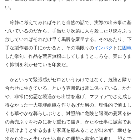
い。
冷静に考えてみればそれも当然の話で、実際の出来事に基
づいているのだから、手当たり次第に人を殺したり銃をぶっ
放していればそれだけ早く馬脚を露呈する。そのあたり、下
手な製作者の手にかかると、その場限りの
インパク
トに
固執
した挙句、作品を荒唐無稽にしてしまうところを、実にうま
く抑制を利かせている印象だ。
かといって緊張感がゼロというわけではなく、危険と隣り
合わせに生きている、という雰囲気は常に保っている。かた
や、非常に劣悪な境遇から出世を遂げ、マフィアでさえ成し
得なかった一大犯罪組織を作りあげた男の、理性的で慎まし
くも華やかな暮らしぶりと、対照的に危険と退廃の蔓延る彼
の商売ぶりを巧みに折り重ねて描き、かたや仕事に誠実であ
り続けようとするあまり家庭を顧みることが出来ず、幸せを
次から次へと失いながら自らの理想へ着実に邁進し、望んで