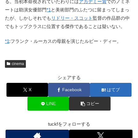
る。当初本命視されていたわりには
アカデミー賞
でのノミネ
ートは助演女優部門
*1
と美術部門のふたつに留まってしまっ
たが、しかしそれでも
リドリー・スコット
監督の作品群の中
でもトップクラスに位置する傑作であることは疑いない。
*1
:
フランク・ルーカスの母親を演じたルビー・ディー。
cinema
シェアする
X
Facebook
はてブ
LINE
コピー
tuckfをフォローする