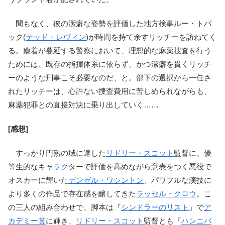
間もなく、彼の潔癖な姿勢を評価した地方検事ルー・トバ
ック(
テッド・レヴィン
)が時間を持て余すリッチーを訪ねてく
る。癒着が蔓延する警察において、理想的な麻薬捜査を行う
ためには、既存の指揮体系に依らず、かつ潔癖を貫くリッチ
ーのような刑事こそ必要なのだ、と。部下の選択から一任さ
れたリッチーは、心許ない捜査費用に苦しめられながらも、
麻薬犯罪との直接対決に乗り出していく……
[感想]
すっかり円熟の域に達した
リドリー・スコット
監督に、優
等生的なキャ
ラク
ターで評価を高めながら意表をつく悪役で
オスカーに輝いた
デンゼル・ワシントン
、パワフルな演技に
より多くの作品で存在感を醸してきた
ラッセル・クロウ
。こ
の三人の組み合わせで、脚本は『
シンドラーのリスト
』で
ア
カデミー賞
に輝き、
リドリー・スコット
監督とも『
ハンニバ