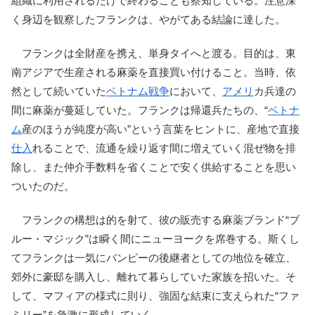
組織に利用されるだけで終わることも察知している。注意深
く身辺を観察したフランクは、やがてある結論に達した。
フランクは全財産を携え、単身タイへと渡る。目的は、東
南アジアで生産される麻薬を直接買い付けること。当時、依
然として続いていた
ベトナム戦争
において、
アメリ
カ兵達の
間に麻薬が蔓延していた。フランクは帰還兵たちの、“
ベトナ
ム
産のほうが純度が高い”という言葉をヒントに、産地で直接
仕入
れることで、流通を繰り返す間に増えていく混ぜ物を排
除し、また仲介手数料を省くことで安く供給することを思い
ついたのだ。
フランクの構想は的を射て、彼の販売する麻薬ブランド“ブ
ルー・マジック”は瞬く間にニューヨークを席巻する。斯くし
てフランクは一気にバンピーの後継者としての地位を確立、
郊外に豪邸を購入し、離れて暮らしていた家族を招いた。そ
して、マフィアの様式に則り、強固な結束に支えられた“ファ
ミリー”を急激に形成していく。