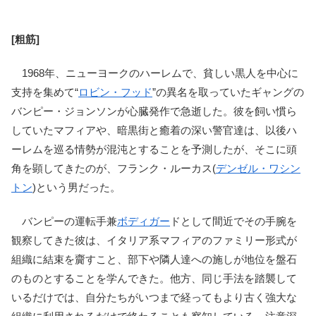
[粗筋]
1968年、ニューヨークのハーレムで、貧しい黒人を中心に
支持を集めて“
ロビン・フッド
”の異名を取っていたギャングの
バンピー・ジョンソンが心臓発作で急逝した。彼を飼い慣ら
していたマフィアや、暗黒街と癒着の深い警官達は、以後ハ
ーレムを巡る情勢が混沌とすることを予測したが、そこに頭
角を顕してきたのが、フランク・ルーカス(
デンゼル・ワシン
トン
)という男だった。
バンピーの運転手兼
ボディガー
ドとして間近でその手腕を
観察してきた彼は、イタリア系マフィアのファミリー形式が
組織に結束を齎すこと、部下や隣人達への施しが地位を盤石
のものとすることを学んできた。他方、同じ手法を踏襲して
いるだけでは、自分たちがいつまで経ってもより古く強大な