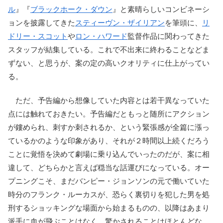
ル
』『
ブラックホーク・ダウン
』と素晴らしいコンビネーシ
ョンを披露してきた
スティーヴン・ザイリアン
を筆頭に、
リ
ドリー・スコット
や
ロン・ハワード
監督作品に関わってきた
スタッフが結集している。これで不出来に終わることなどま
ずない、と思うが、案の定の高いクオリティに仕上がってい
る。
ただ、予告編から想像していた内容とは若干異なっていた
点には触れておきたい。予告編だともっと随所にアクション
が鏤められ、刺すか刺されるか、という緊張感が全篇に漲っ
ているかのような印象があり、それが２時間以上続くだろう
ことに覚悟を決めて劇場に乗り込んでいったのだが、案に相
違して、どちらかと言えば穏当な話運びになっている。オー
プニングこそ、まだバンピー・ジョンソンの元で働いていた
時分のフランク・ルーカスが、恐らく裏切りを犯した男を処
刑するショッキングな場面から始まるものの、以降はあまり
派手に血が飛ぶことはなく、驚かされることはほとんどな