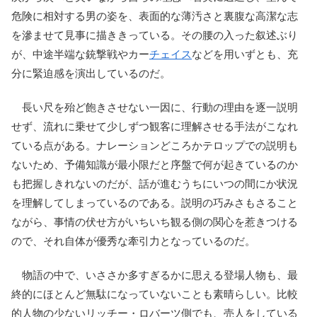
危険に相対する男の姿を、表面的な薄汚さと裏腹な高潔な志
を滲ませて見事に描ききっている。その腰の入った叙述ぶり
が、中途半端な銃撃戦やカー
チェイス
などを用いずとも、充
分に緊迫感を演出しているのだ。
長い尺を殆ど飽きさせない一因に、行動の理由を逐一説明
せず、流れに乗せて少しずつ観客に理解させる手法がこなれ
ている点がある。ナレーションどころかテロップでの説明も
ないため、予備知識が最小限だと序盤で何が起きているのか
も把握しきれないのだが、話が進むうちにいつの間にか状況
を理解してしまっているのである。説明の巧みさもさること
ながら、事情の伏せ方がいちいち観る側の関心を惹きつける
ので、それ自体が優秀な牽引力となっているのだ。
物語の中で、いささか多すぎるかに思える登場人物も、最
終的にほとんど無駄になっていないことも素晴らしい。比較
的人物の少ないリッチー・ロバーツ側でも、売人をしている