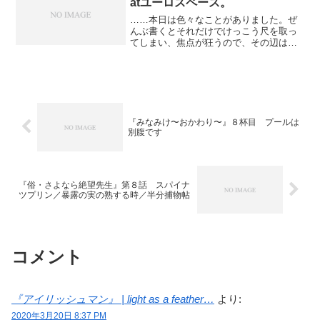
atユーロスペース。
……本日は色々なことがありました。ぜ
んぶ書くとそれだけでけっこう尺を取っ
てしまい、焦点が狂うので、その辺は明
日のネタにするとして、今日は映画に絞
って記します。 １週間ぶりの映画鑑賞
は前回と同じく渋谷、ユーロスペース。
１年２ヶ月ぶりなんですが...
『みなみけ〜おかわり〜』８杯目 プールは
別腹です
『俗・さよなら絶望先生』第８話 スパイナ
ツプリン／暴露の実の熟する時／半分捕物帖
コメント
『アイリッシュマン』 | light as a feather…
より:
2020年3月20日 8:37 PM