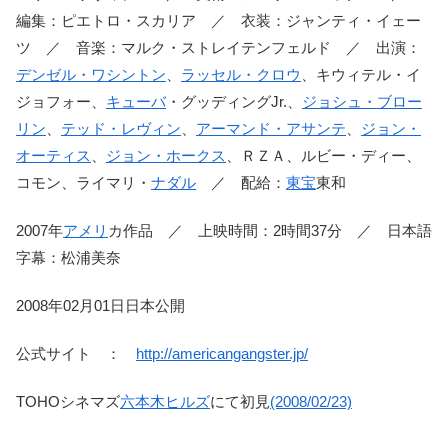
編集：ピエトロ・スカリア ／ 衣装：ジャンティ・イェー
ツ ／ 音楽：マルク・ストレイテンフェルド ／ 出演：
デンゼル・ワシントン
、
ラッセル・クロウ
、キウィテル・イ
ジョフォー、
キューバ
・グッディングJr.、
ジョシュ・ブロー
リン
、
テッド・レヴィン
、
アーマンド・アサンテ
、
ジョン・
オーティス
、
ジョン・ホークス
、ＲＺＡ、ルビー・ディー、
コモン、ライマリ・
ナダル
／ 配給：
東宝
東和
2007年
アメリ
カ作品 ／ 上映時間：2時間37分 ／ 日本語
字幕：松浦美奈
2008年02月01日日本公開
公式サイト ：
http://americangangster.jp/
TOHOシネマズ
六本木ヒルズ
にて初見
(2008/02/23)