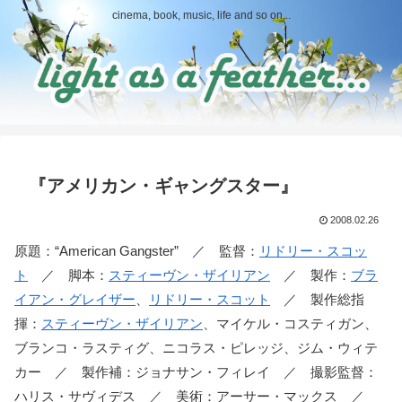
cinema, book, music, life and so on...
『アメリカン・ギャングスター』
2008.02.26
原題：“American Gangster” ／ 監督：
リドリー・スコッ
ト
／ 脚本：
スティーヴン・ザイリアン
／ 製作：
ブラ
イアン・グレイザー
、
リドリー・スコット
／ 製作総指
揮：
スティーヴン・ザイリアン
、マイケル・コスティガン、
ブランコ・ラスティグ、ニコラス・ピレッジ、ジム・ウィテ
カー ／ 製作補：ジョナサン・フィレイ ／ 撮影監督：
ハリス・サヴィデス ／ 美術：アーサー・マックス ／