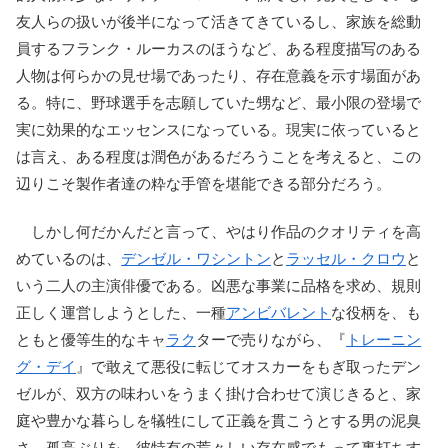
友人らの扱いが後半になって活きてきているし、家族を総動
員するフランク・ルーカスのほうなど、ある程度描写のある
人物は何らかの見せ場であったり、存在意義を示す場面があ
る。特に、野球選手を志願していた甥など、最小限の登場で
実に効果的なエッセンスになっている。現実に依っていると
は言え、ある程度は潤色があるだろうことを考えると、この
辺りこそ製作者達の粋な手管を堪能できる部分だろう。
しかし何だかんだと言って、やはり作品のクオリティを高
めているのは、
デンゼル・ワシントン
と
ラッセル・クロウ
と
いう二人の主演俳優である。凶悪な事業に品格を求め、規則
正しく運営しようとした、一種
アンビバレント
な役柄を、も
ともと優等生的なキャ
ラク
ターで売りながら、『
トレーニン
グ・デイ
』で敢えて悪役に転じてオスカーをもぎ取ったデン
ゼルが、双方の味わいをうまく掛け合わせて演じきると、家
庭や豊かな暮らしを犠牲にして正義を貫こうとする男の泥臭
さ、孤高ぶりを、彼特有の荒々しい存在感でもって裏打ちす