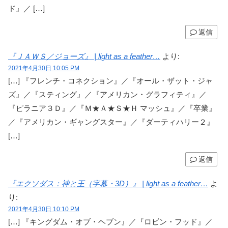
ド』／ […]
返信
『ＪＡＷＳ／ジョーズ』 | light as a feather…
より:
2021年4月30日 10:05 PM
[…] 『フレンチ・コネクション』／『オール・ザット・ジャ
ズ』／『スティング』／『アメリカン・グラフィティ』／
『ピラニア３Ｄ』／『Ｍ★Ａ★Ｓ★Ｈ マッシュ』／『卒業』
／『アメリカン・ギャングスター』／『ダーティハリー２』
[…]
返信
『エクソダス：神と王（字幕・3D）』 | light as a feather…
よ
り:
2021年4月30日 10:10 PM
[…] 『キングダム・オブ・ヘブン』／『ロビン・フッド』／