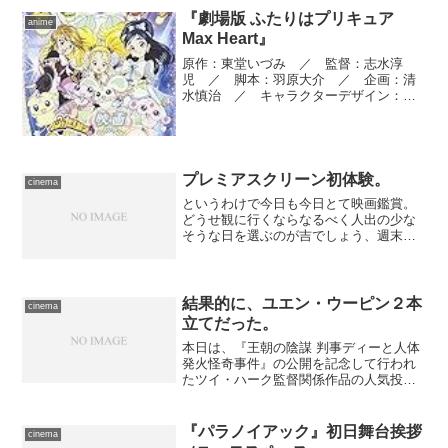
転車にて移動――出かけて...
『劇場版 ふたりはプリキュア
anime
Max Heart』
原作：東堂いづみ ／ 監督：志水淳
児 ／ 脚本：羽原大介 ／ 企画：清
水慎治 ／ キャラクターデザイン：稲
上晃、爲我井克美 ／ 作画監督：爲我
井克美、青山充 ／ 美術監督：行信
三、田中里緑 ／ 色彩設計：沢田豊
二 ／ 編集：麻生芳弘 ／ 録...
プレミアスクリーン初体験。
cinema
というわけで今日も今日とて映画鑑賞。
どうせ観に行くならなるべく人出の少な
そうな日を選ぶのが吉でしょう、週末は
ともかく。 料金に拘わらずシネマイレ
ージも鑑賞回数（六回見たら一本タダに
なる）も貯まるのなら、多少遠くても六
本木で観た方がいい、とい...
結果的に、ユエン・ウーピン２本
cinema
立てだった。
本日は、『王朝の陰謀 判事ディーと人体
発火怪奇事件』の公開を記念して行われ
たツイ・ハーク監督関係作品の人気投票
で、１位となった作品がシネマート新宿
にて上映される日です。何が１位になっ
たとしても観るつもりだったので、公表
『パラノイアック』初日舞台挨拶
cinema
されたスケジュールに基...