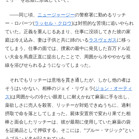
――同じ頃、
ニュージャージー
の警察署に勤めるリッチ
ー・ロバーツ(
ラッセル・クロウ
)は対照的な苦境に追いやられ
ていた。正義を重んじるあまり、仕事に没頭してきた彼の家
庭は冷え込み、妻は子供と共に姉のいる
ラスヴェガス
に移っ
てしまう。仕事の面では、捜索の最中に発見した百万ドル近
い大金を馬鹿正直に提出したことで、周囲から冷ややかな視
線を浴びせられるようになってしまった。
それでもリッチーは意地を貫き通したが、しかし他の者は
そうはいかない。相棒のジェイ・リヴェラ(
ジョン・オーティ
ス
)は周囲からの冷たい眼差しに耐えかねて麻薬に手を出し、
薬欲しさに売人を殺害、リッチーが対処できぬうちに、過剰
摂取で命を落としてしまった。屍体安置所で変わり果てた相
棒と面会したリッチーは、彼が最期に使用していた麻薬の袋
を証拠品として押収する。そこには、“ブルー・マジック”とい
うブランド名が記されていた。