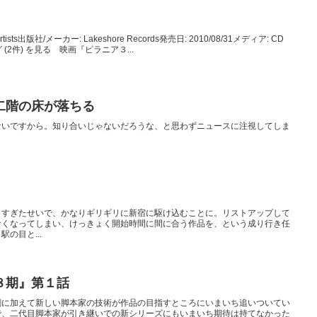
Artists出版社/メーカー: Lakeshore Records発売日: 2010/08/31メディア: CD
(2件) を見る 映画『ピラニア３...
二階の床が落ちる
ないですから。知り合いじゃないだろうな、と思わずニュースに注視してしま
しすぎたせいで、かなりギリギリに新宿に駆け込むことに。リストアップして
なくなってしまい、けっきょく開始時間に間に合う作品を、という成り行き任
の目と...
８期』第１話
劇に加えて新しい脚本家の技術が作品の目指すところにいまいち追いついてい
で、二代目脚本家が引き継いでの新シリーズにもいまいち期待は持てなかった