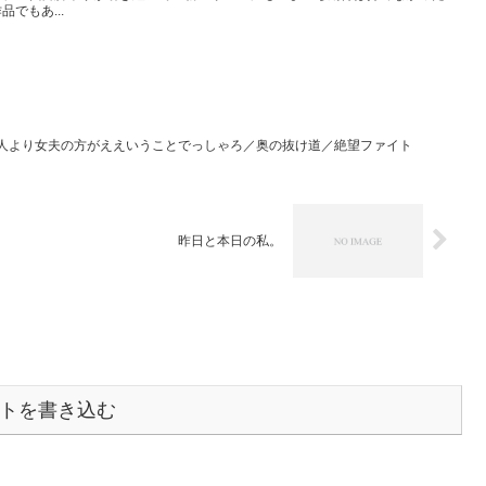
でもあ...
人より女夫の方がええいうことでっしゃろ／奥の抜け道／絶望ファイト
昨日と本日の私。
トを書き込む