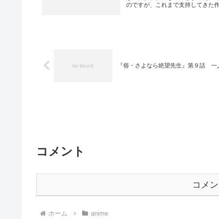
のですが、これまで支持してきた作品
『俗・さよなら絶望先生』第９話 一
コメント
コメン
ホーム
anime