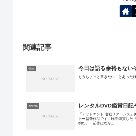
関連記事
今日は語る余裕もない
diary
もうちょっと書きたいことあった
レンタルDVD鑑賞日記そ
cinema
『デッドエンド 暗戦リターンズ』(G
トー監督作品です。昨年鑑賞した『
挑む。 前作はなか...