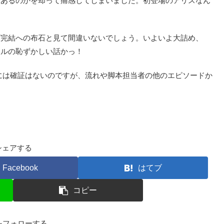
であるのかを却って痛感してしまいました。初登場のアリスなん
完結への布石と見て間違いないでしょう。いよいよ大詰め、
アルの恥ずかしい話かっ！
には確証はないのですが、流れや脚本担当者の他のエピソードか
シェアする
Facebook
はてブ
コピー
kfをフォローする