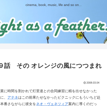
cinema, book, music, life and so on...
ION』第９話 その オレンジの風につつまれ
2008.03.04
業に時間を割かれて灯里達との合同練習に精を出せなかった
スに、
アテネ
はこの前果たせなかったピクニックにもういちど赴
は本番さながらに彼女を
ネオ・ヴェネツィア
案内に導くのだっ