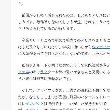
た。
前回が少し軽く感じられたのは、もともとアリスにと
ようです。原作通りなのでしょうが
*1
、それをこういう
ちり考えられているのが解ります。
卒業というところで初めて校内でのアリスをまともに
はまだ孤立していたはず。学校に通いながら
ウンディ
に人気があっても何らおかしくないのです。ちゃんと
如何せんルートが同じなのでどうしても既視感を覚え
アテネ
のキャ
ラク
ターや絆の違いがきちんと克明にな
きた眼には非常に感慨深いです。
そして、クライマックス。正直この流れは予想してな
たが、なまじここまでが完璧に灯里のパターンをトレ
けに
インパク
トは強烈です――だが、だがそのせいで