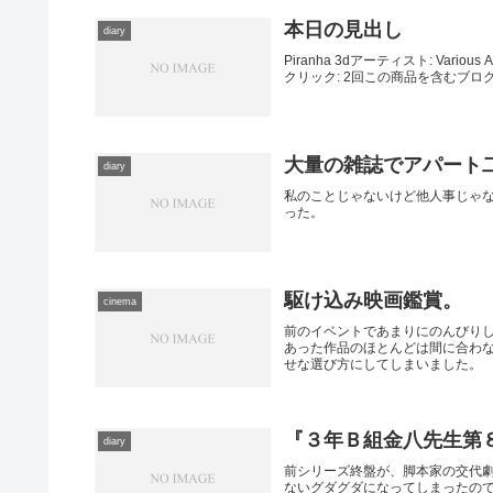
本日の見出し
diary
Piranha 3dアーティスト: Various 
クリック: 2回この商品を含むブログ 
大量の雑誌でアパート
diary
私のことじゃないけど他人事じゃ
った。
駆け込み映画鑑賞。
cinema
前のイベントであまりにのんびり
あった作品のほとんどは間に合わ
せな選び方にしてしまいました。 駅
『３年Ｂ組金八先生第
diary
前シリーズ終盤が、脚本家の交代
ないグダグダになってしまったの