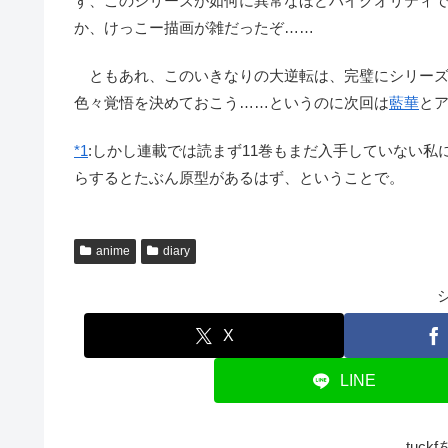
ず、このシリーズが如何に異常なほどハイクオリティ
か、けっこー描画が雑だったぞ……
ともあれ、このいきなりの大逆転は、完璧にシリーズ
色々覚悟を決めておこう……というのに次回は
藍華
と
*1
:
しかし連載では読まず11巻もまだ入手していない私
らするとたぶん原型があるはず、ということで。
anime
diary
X
LINE
tuc