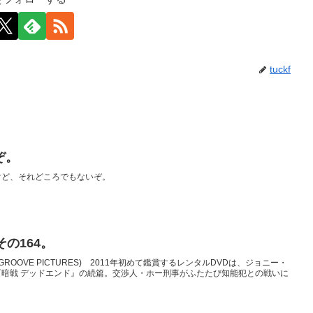
tuckf
ぞ。
けど、それどころでもないぞ。
の164。
ROOVE PICTURES) 2011年初めて鑑賞するレンタルDVDは、ジョニー・
暗戦 デッドエンド』の続篇。交渉人・ホー刑事がふたたび知能犯との戦いに