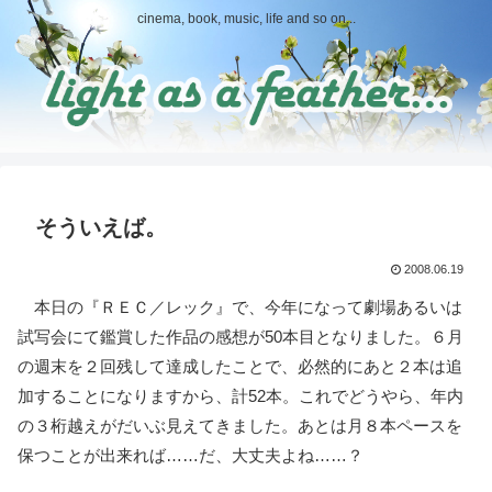
cinema, book, music, life and so on...
そういえば。
2008.06.19
本日の『ＲＥＣ／レック』で、今年になって劇場あるいは
試写会にて鑑賞した作品の感想が50本目となりました。６月
の週末を２回残して達成したことで、必然的にあと２本は追
加することになりますから、計52本。これでどうやら、年内
の３桁越えがだいぶ見えてきました。あとは月８本ペースを
保つことが出来れば……だ、大丈夫よね……？