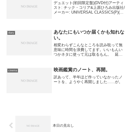
デュエット(初回限定盤)(DVD付)アーティ
スト: チック・コリア&上原ひろみ出版社/
メーカー: UNIVERSAL CLASSICS(P)(M)
発売日: 2008/01/30メディア: CD購入: 1人
クリック: 99回この商品を含むブ...
あなたにもいつか届くかも知れな
diary
い。
相変わらずこんなところを読み耽って無
意味に時間を浪費してます。いいもんい
つかネタに使って元は取るもん。 延々
香ばしいメール群を読んでいて、ふと昔
のことを思い出しました。送信フォーム
経由で届いたもので、現物を引っ張り出
映画鑑賞のノート、再開。
cinema
すのが面倒なので記憶を頼...
訳あって、半年ほど作っていなかったノ
ートを、ようやく再開しました……が。
本日の見出し