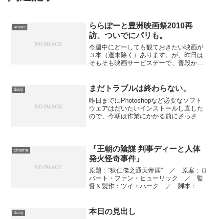
ららぽーと豊洲映画祭2010再
anime
訪、ついでにパリも。
今週中にどーしても観ておきたい映画が
３本（週末除く）あります。が、昨日は
そもそも映画サービスデーで、普段から
1000円で鑑賞できる私にとっては却って
避けるべき日。水曜日は文化の日で混雑
が予想される。連日観に行くのは疲れる
まだトラブルは終わらない。
diary
ので、なるべく１日ぐ...
昨日までにPhotoshopなど必要なソフト
ウェアはだいたいインストールし直した
ので、今朝は作業にかかる前にさっさと
用意してあった映画感想をアップするこ
とにしました。 写真の取り込みと処
理、アップロード、そしてブログの更
新、ここまではスムー...
『王朝の陰謀 判事ディーと人体
cinema
発火怪奇事件』
原題：“狄仁傑之通天帝國” ／ 原案：ロ
バート・ファン・ヒューリック ／ 監
督＆製作：ツイ・ハーク ／ 脚本：チ
ャン・チァルー ／ アクション監督：
サモ・ハン ／ 撮影監督：チャン・チ
ーイン、パーキー・チェン ／ 美術監
本日の見出し
diary
督：ジェームズ・チュ...