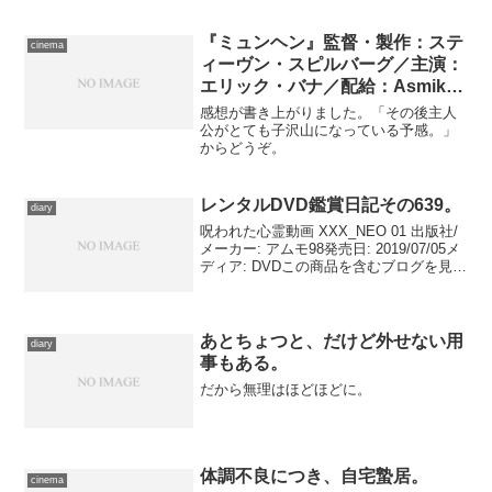
ト・メセニー畢生の傑作に、当時収...
『ミュンヘン』監督・製作：ステ
cinema
ィーヴン・スピルバーグ／主演：
エリック・バナ／配給：Asmik
Ace
感想が書き上がりました。「その後主人
公がとても子沢山になっている予感。」
からどうぞ。
レンタルDVD鑑賞日記その639。
diary
呪われた心霊動画 XXX_NEO 01 出版社/
メーカー: アムモ98発売日: 2019/07/05メ
ディア: DVDこの商品を含むブログを見
る 今年７月リリースの『呪われた心霊
動画ＸＸＸ NEO 01』を鑑賞。冨士の樹
海で自殺したひとびと...
あとちょつと、だけど外せない用
diary
事もある。
だから無理はほどほどに。
体調不良につき、自宅蟄居。
cinema