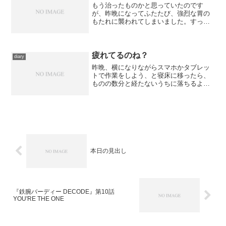
もう治ったものかと思っていたのです
が、昨晩になってふたたび、強烈な胃の
もたれに襲われてしまいました。すっか
りつかえていた作業を早く進めて、今日
はどーしても映画鑑賞に行くつもりだっ
たのに、胃の痛みをこらえるのに気力を
消耗して、頭が回らない。こ...
疲れてるのね？
diary
昨晩、横になりながらスマホかタブレッ
トで作業をしよう、と寝床に移ったら、
ものの数分と経たないうちに落ちるよう
に眠っていました。 明けて今日はあれ
これと溜まっている用事を片付けよう、
と目論んでいたのに、蓋を開けてみた
ら、役所に必要な書類を取り...
本日の見出し
『鉄腕バーディー DECODE』第10話
YOU'RE THE ONE