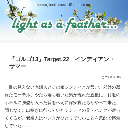
cinema, book, music, life and so on...
『ゴルゴ13』Target.22 インディアン・
サマー
2008.09.06
目の見えない老婦人とその娘シンディとが営む、郊外の寂
れたモーテル。やたら落ち着いた男が現れた直後に、付近の
ホテルに強盗が入った旨を伝えに保安官たちがやって来た。
間もなく、出稼ぎに行っていたシンディの兄・ハンクが戻っ
てくるが、老婦人はハンクがひとりでないことを気配で察知
していた……