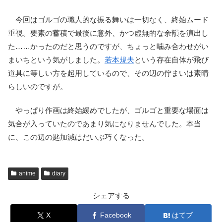
今回はゴルゴの職人的な振る舞いは一切なく、終始ムード
重視。要素の蓄積で最後に意外、かつ虚無的な余韻を演出し
た……かったのだと思うのですが、ちょっと噛み合わせがい
まいちという気がしました。
若本規夫
という存在自体が飛び
道具に等しい方を起用しているので、その辺の佇まいは素晴
らしいのですが。
やっぱり作画は終始緩めでしたが、ゴルゴと重要な場面は
気合が入っていたのであまり気になりませんでした。本当
に、この辺の匙加減はだいぶ巧くなった。
anime
diary
シェアする
X
Facebook
はてブ