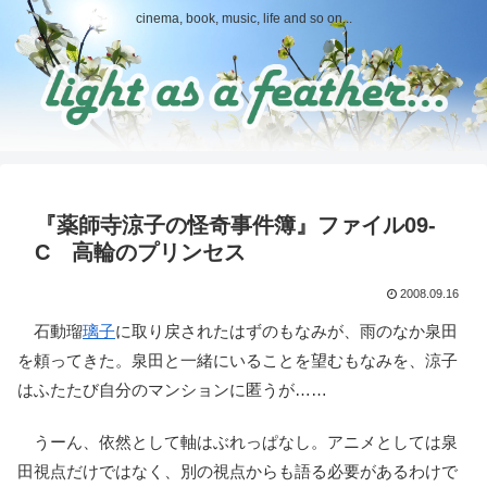
cinema, book, music, life and so on...
『薬師寺涼子の怪奇事件簿』ファイル09-
C 高輪のプリンセス
2008.09.16
石動瑠
璃子
に取り戻されたはずのもなみが、雨のなか泉田
を頼ってきた。泉田と一緒にいることを望むもなみを、涼子
はふたたび自分のマンションに匿うが……
うーん、依然として軸はぶれっぱなし。アニメとしては泉
田視点だけではなく、別の視点からも語る必要があるわけで