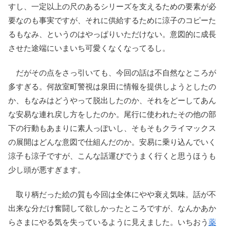
すし、一定以上の尺のあるシリーズを支えるための要素が必
要なのも事実ですが、それに供給するために涼子のコピーた
るもなみ、というのはやっぱりいただけない。意図的に成長
させた途端にいまいち可愛くなくなってるし。
だがその点をさっ引いても、今回の話は不自然なところが
多すぎる。何故室町警視は泉田に情報を提供しようとしたの
か、もなみはどうやって脱出したのか、それをどーしてあん
な安易な連れ戻し方をしたのか。尾行に使われたその他の部
下の行動もあまりに素人っぽいし、そもそもクライマックス
の展開はどんな意図で仕組んだのか。安易に乗り込んでいく
涼子も涼子ですが、こんな話運びでうまく行くと思うほうも
少し頭が悪すぎます。
取り柄だった絵の質も今回は全体にやや衰え気味。話が不
出来な分だけ奮闘して欲しかったところですが、なんかあか
らさまにやる気を失っているように見えました。いちおう
薬