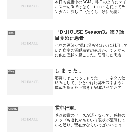
本日も読書中のBGM。昨日のようにマイ
ルス一辺倒ではなく、iTunesを使ってラ
ンダムに流していたうち、妙に記憶に残
ったこの曲を選びました。チック・コリ
ア・エレクトリック・バンドの最新作
『トゥ・ザ・スターズ』収録の一曲で、
やや楽器の使い方が...
『Dr.HOUSE Season3』第７話
diary
目覚めた患者
ハウス医師が“隠れ場所”代わりに利用して
いた病室の昏睡患者の家族が、てんかん
に似た症状を起こした。昏睡した患者以
外に、彼の過去や病歴を知る者がないた
めに、ハウス医師は余命を縮める可能性
を承知の上で薬品を投与し、10年間昏睡
し ま っ た 。
diary
していた患者を目醒...
応募しそこなってもうた……。ネタの仕
込みをして、ひとつは応募出来るように
体裁を整えた下書きも完成させてたの
に……とほ。
霙中行軍。
cinema
映画鑑賞のペースが遅くなって、感想の
アップも遅れがちという現状が証明して
いる通り、現在かなりいっぱいいっぱい
です。しかし、そうこうしているあいだ
に観たいものがどんどん溜まっていく