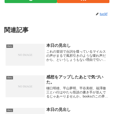
tuckf
関連記事
本日の見出し
diary
これの冒頭で台詞を喋っているマイルス
の声がまるで風邪引きのような嗄れ声だ
から、というしょうもない理由で引いて
みた。マイルス・デイヴィスがコロンビ
アに残した最後のアルバム……とレビュ
ーには書いてあるが、実際にはこのあと
に『オーラ』がリリースさ...
感想をアップしたあとで気づい
diary
た。
樋口明雄、平山夢明、平谷美樹、福澤徹
三とハ行はやたら怪談の書き手が並んで
るじゃあーりませんか。booksのこの界隈
がなにやら禍々しく見えます。
本日の見出し
diary