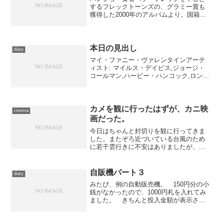
するフレックトーンズの、グラミー賞も
獲得した2000年のアルバムより。国籍無
用な活気に満ちあふれた演奏で気力を充
填しておりました。……ここ数日そーい
う基準で聴くものを選んでるな。
本日の見出し
diary
マイ・ファニー・ヴァレンタインアーテ
ィスト: マイルス・デイビス,ジョージ・
コールマン,ハービー・ハンコック,ロン・
カーター,トニー・ウィリアムス出版社/メ
ーカー: ソニー・ミュージックジャパンイ
ンターナショナル発売日: 2007/10/2...
カメを観に行ったはずが、カニ映
cinema
画だった。
今日はちゃんと封切りを観に行ってきま
した。またぞろ近づいている台風のため
に若干雲行きに不安はありましたが、今
日いっぱいは保ちそうなので、自転車で
出かけてきました。 訪れたのはTOHO
シネマズ日本橋。鑑賞したのは、『岸辺
自販機パート３
diary
のふたり』などの優れた...
みたび、例の自動販売機。 150円分の小
銭がなかったので、1000円札を入れてみ
ました。 きちんと投入金額が表示され
ているのに商品のランプは点かず、数秒
後、お札が戻ってきました。 ……怖く