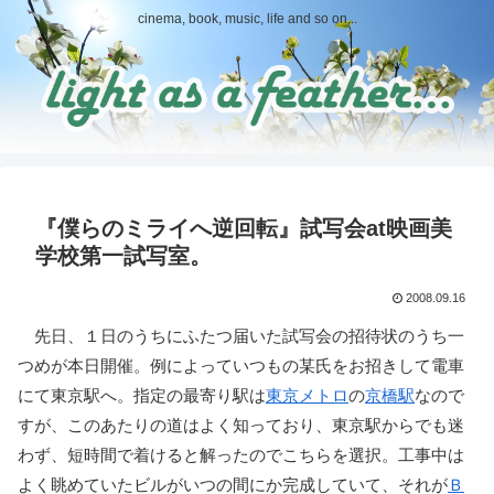
cinema, book, music, life and so on...
『僕らのミライへ逆回転』試写会at映画美
学校第一試写室。
2008.09.16
先日、１日のうちにふたつ届いた試写会の招待状のうち一
つめが本日開催。例によっていつもの某氏をお招きして電車
にて東京駅へ。指定の最寄り駅は
東京メトロ
の
京橋駅
なので
すが、このあたりの道はよく知っており、東京駅からでも迷
わず、短時間で着けると解ったのでこちらを選択。工事中は
よく眺めていたビルがいつの間にか完成していて、それが
Ｂ