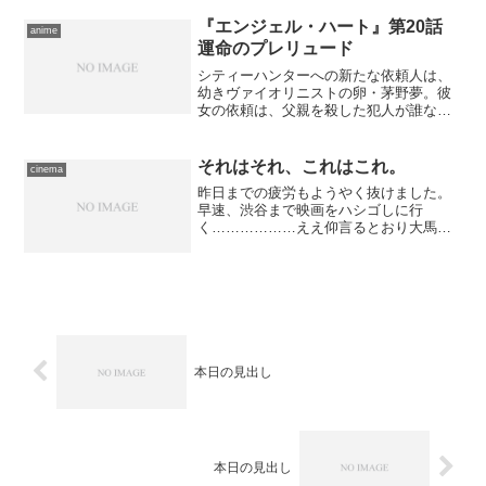
なったので、手持ちの小銭120円を引っ張
り出し、なお...
『エンジェル・ハート』第20話
anime
運命のプレリュード
シティーハンターへの新たな依頼人は、
幼きヴァイオリニストの卵・茅野夢。彼
女の依頼は、父親を殺した犯人が誰なの
か、そして父親が何者だったのかを探る
こと――犯人は解っている。それは組織
の刺客グラス・ハートであった時代の香
それはそれ、これはこれ。
cinema
瑩だった。だが夢は、父の...
昨日までの疲労もようやく抜けました。
早速、渋谷まで映画をハシゴしに行
く………………ええ仰言るとおり大馬鹿
野郎です。だって観られるときに観てお
かないと観たい映画溜まり放題なんだよ
う。 一本目は、先の土曜日に見逃した
奴へのリヴェンジです。前回道...
本日の見出し
本日の見出し