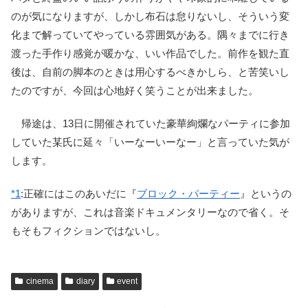
のが気になりますが、しかし布石は怠りないし、そういう変
化まで解っていてやっている雰囲気がある。隅々までに行き
渡った手作り感覚が暖かな、いい作品でした。前作を観た直
後は、自前の脚本のときは用心するべきかしら、と苦笑いし
たのですが、今回は心地好く笑うことが出来ました。
帰途は、13日に開催されていた豪華絢爛なパーティに参加
していた某氏に延々「いーなーいーなー」と言っていた気が
します。
*1
:
正確にはこのあいだに『
ブロック・パーティー
』というの
がありますが、これは音楽ドキュメンタリーなので省く。そ
もそもフィクションではないし。
cinema
diary
event