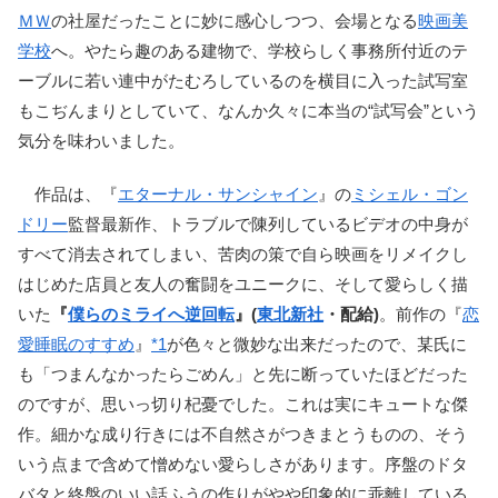
ＭＷ
の社屋だったことに妙に感心しつつ、会場となる
映画美
学校
へ。やたら趣のある建物で、学校らしく事務所付近のテ
ーブルに若い連中がたむろしているのを横目に入った試写室
もこぢんまりとしていて、なんか久々に本当の“試写会”という
気分を味わいました。
作品は、『
エターナル・サンシャイン
』の
ミシェル・ゴン
ドリー
監督最新作、トラブルで陳列しているビデオの中身が
すべて消去されてしまい、苦肉の策で自ら映画をリメイクし
はじめた店員と友人の奮闘をユニークに、そして愛らしく描
いた
『
僕らのミライへ逆回転
』(
東北新社
・配給)
。前作の『
恋
愛睡眠のすすめ
』
*1
が色々と微妙な出来だったので、某氏に
も「つまんなかったらごめん」と先に断っていたほどだった
のですが、思いっ切り杞憂でした。これは実にキュートな傑
作。細かな成り行きには不自然さがつきまとうものの、そう
いう点まで含めて憎めない愛らしさがあります。序盤のドタ
バタと終盤のいい話ふうの作りがやや印象的に乖離している