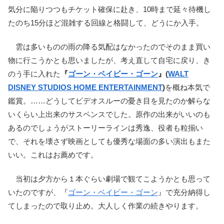
気分に陥りつつもチケット確保に赴き、10時まで延々待機し
たのち15分ほど混雑する回線と格闘して、どうにか入手。
雲は多いものの雨の降る気配はなかったのでそのまま買い
物に行こうかとも思いましたが、考え直して自宅に戻り、き
のう手に入れた
『
ゴーン・ベイビー・ゴーン
』(
WALT
DISNEY STUDIOS HOME ENTERTAINMENT
)
を概ね本気で
鑑賞。……どうしてビデオスルーの憂き目を見たのか解らな
いくらい上出来のサスペンスでした。原作の出来がいいのも
あるのでしょうがストーリーラインは秀逸、役者も粒揃い
で、それを壊さず映画としても優秀な場面の多い演出もまた
いい。これはお薦めです。
当初は夕方から１本ぐらい劇場で観てこようかとも思って
いたのですが、『
ゴーン・ベイビー・ゴーン
』で充分納得し
てしまったので取り止め。大人しく作業の続きやります。