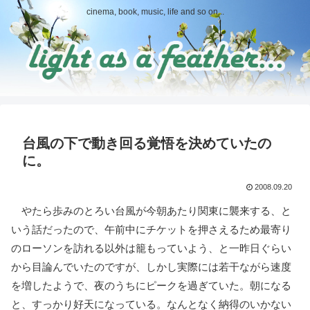
cinema, book, music, life and so on...
台風の下で動き回る覚悟を決めていたの
に。
2008.09.20
やたら歩みのとろい台風が今朝あたり関東に襲来する、と
いう話だったので、午前中にチケットを押さえるため最寄り
のローソンを訪れる以外は籠もっていよう、と一昨日ぐらい
から目論んでいたのですが、しかし実際には若干ながら速度
を増したようで、夜のうちにピークを過ぎていた。朝になる
と、すっかり好天になっている。なんとなく納得のいかない