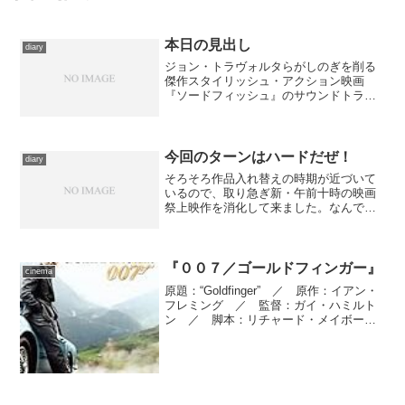
本日の見出し
diary
ジョン・トラヴォルタらがしのぎを削る
傑作スタイリッシュ・アクション映画
『ソードフィッシュ』のサウンドトラッ
クより、ヒュー・ジャックマン演じる視
点人物スタンリーのテーマを。クラブ界
の才人ポール・オークンフォールドと、
極めて個性的で印象深いＢＧ...
今回のターンはハードだぜ！
diary
そろそろ作品入れ替えの時期が近づいて
いるので、取り急ぎ新・午前十時の映画
祭上映作を消化して来ました。なんで鑑
賞が遅れたかって、今コマの作品は２本
ともインターミッションが入る３時間超
の大作なので、いつも通り日本橋で観る
にしても、たまには、と新...
『００７／ゴールドフィンガー』
cinema
原題：“Goldfinger” ／ 原作：イアン・
フレミング ／ 監督：ガイ・ハミルト
ン ／ 脚本：リチャード・メイボー
ム、ポール・デーン ／ 製作：ハリ
ー・サルツマン、アルバート・Ｒ・ブロ
ッコリ ／ 撮影監督：テッド・ムー
ア ／ プロダク...