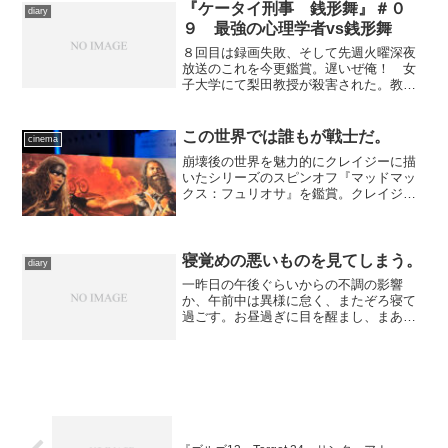
『ケータイ刑事 銭形舞』＃０
diary
９ 最強の心理学者vs銭形舞
８回目は録画失敗、そして先週火曜深夜
放送のこれを今更鑑賞。遅いぜ俺！ 女
子大学にて梨田教授が殺害された。教え
子が吊された屍体を発見、悲鳴を上げた
直後に、たまたま大学に居合わせた銭形
舞(堀北真希)らが駆けつけるが、現場に遺
この世界では誰もが戦士だ。
cinema
体はなく、発見された...
崩壊後の世界を魅力的にクレイジーに描
いたシリーズのスピンオフ『マッドマッ
クス：フュリオサ』を鑑賞。クレイジー
な熱気と興奮、不思議な感動が待つ傑
作。浸ってればいいのだ。
寝覚めの悪いものを見てしまう。
diary
一昨日の午後ぐらいからの不調の影響
か、午前中は異様に怠く、またぞろ寝て
過ごす。お昼過ぎに目を醒まし、まあと
りあえず昼食を摂っておくか、と思い、
腹がくちたところで次に何をするか、と
考えていたときに、例の謝罪会見の生中
継がありました。 ……何を...