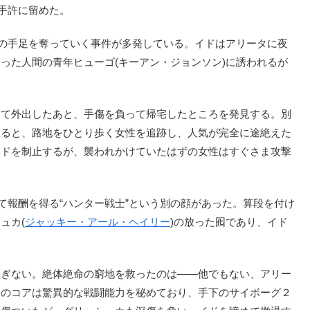
手許に留めた。
の手足を奪っていく事件が多発している。イドはアリータに夜
った人間の青年ヒューゴ(キーアン・ジョンソン)に誘われるが
て外出したあと、手傷を負って帰宅したところを発見する。別
すると、路地をひとり歩く女性を追跡し、人気が完全に途絶えた
イドを制止するが、襲われかけていたはずの女性はすぐさま攻撃
て報酬を得る“ハンター戦士”という別の顔があった。算段を付け
ュカ(
ジャッキー・アール・ヘイリー
)の放った囮であり、イド
ぎない。絶体絶命の窮地を救ったのは――他でもない、アリー
そのコアは驚異的な戦闘能力を秘めており、手下のサイボーグ２