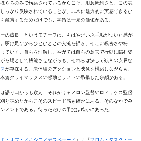
ほぼＣＧのみで構築されているからこそ、用意周到さと、この表
がしっかり反映されていることが、非常に魅力的に実感できるひ
ンを鑑賞するためだけでも、本篇は一見の価値がある。
ターの成長、というモチーフは、もはやだいぶ手垢がついた感が
る。駆け足ながらひとびととの交流を描き、そこに親密さや秘
ぶっていく。自らを理解し、やがては自らの意志で行動に臨む姿
ンがを場として機能させながらも、それらは決して観客の安易な
シス
が存在する。未体験のアクションと映像を構築しながらも、
、本篇クライマックスの感動とラストの昂揚した余韻がある。
は語り口からも窺え、それがキャメロン監督やロドリゲス監督
、刈り詰めたからこそのスピード感も確かにある。そのなかでみ
インメントである。待っただけの甲斐は確かにあった。
ンド・オブ・メキシコ／デスペラード
』／『
フロム・ダスク・テ