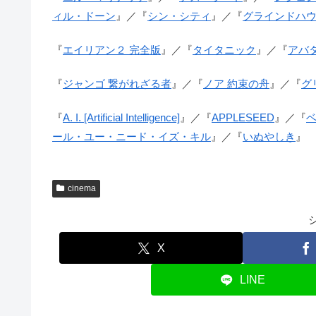
ィル・ドーン
』／『
シン・シティ
』／『
グラインドハ
『
エイリアン２ 完全版
』／『
タイタニック
』／『
アバ
『
ジャンゴ 繋がれざる者
』／『
ノア 約束の舟
』／『
グ
『
A. I. [Artificial Intelligence]
』／『
APPLESEED
』／『
ベ
ール・ユー・ニード・イズ・キル
』／『
いぬやしき
』
cinema
X
LINE