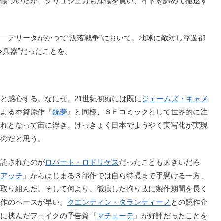
も傷ついたが、グリュシュカも深傷を負い、イドを諦めて撤退す
アリータがかつて“没落戦争”において、地球に敵対し浮遊都
終兵器”だったことを。
と感心する。なにせ、21世紀初頭には既に
ジェームズ・キャメ
による本篇原作『
銃夢
』と同様、ＳＦコミックとして世界的に注
切れとなって宙に浮き、けっきょく日本でようやく実写化が実現
ものだと思う。
託されたのが
ロバート・ロドリゲス
だったことも大きいだろ
リアッチ
』からはじまる３部作では自ら特撮まで手懸ける一方、
に取り組んだ。そして何より、徹底した拘り故に製作期間を長く
製作のペースが早い。
クエンティン・タランティーノ
との競作企
だに挟んだフェイクの予告篇『
マチェーテ
』が好評だったことを