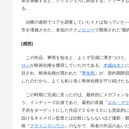
体を撃破すると、グリュシュカに肉迫する。アリータ
る。
治療の過程でコアを調査していたイドは知っていた――
市を壊滅させた、未知のテク
ノロ
ジー
で開発された“最
[感想]
この作品、事情を知ると、よくぞ完成に漕ぎつけた、
ロン
が映画化権を獲得していたのである。
木城ゆきと
目され、映画化権が買われた『
寄生獣
』が、契約期限
したのだから、よくも粘り強く映画化権を守り続けた
この時期に完成に至ったのは、最終的にメガフォンを
う。インディーズ出身であり、最初の長篇『
エル・マ
子供をターゲットにした作品でＣＧや３Ｄにも意欲的
設けるキャメロン監督とは比較にならないほど撮影・
画『
グラインドハウス
』のなかで、両者の作品のあい