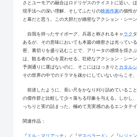
さとユーモアの融合はロドリゲスのテイストに近い。
現手法への深い理解、そしてふたりの
映画作家
の個性
と幕だと思う。この大胆だが緻密なアクション・シー
自我を持ったサイボーグ、兵器と称されるキャ
ラク
あるが、その意味においても本篇の緻密さは光ってい
密、裏切りを盛り込むことで、アリータの感情を揺さ
は、観る者の心を震わせる。壮絶なアクション・シー
予測通りに運ばないのに、そこにははっきりと
カタル
その世界の中でのドラマを疎かにしていないからこそ
前述したように、長い尺をかなり刈り詰めていること
の傑作群と比較して少々落ちる印象を与える。しかし
っちりと実の詰まった、極めて充実感のあるエンタテ
関連作品：
『
エル・マリアッチ
』／『
デスペラード
』／『
レジェ