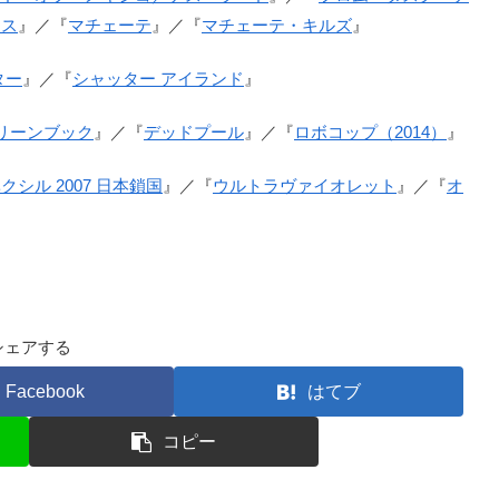
ウス
』／『
マチェーテ
』／『
マチェーテ・キルズ
』
ター
』／『
シャッター アイランド
』
リーンブック
』／『
デッドプール
』／『
ロボコップ（2014）
』
クシル 2007 日本鎖国
』／『
ウルトラヴァイオレット
』／『
オ
シェアする
Facebook
はてブ
コピー