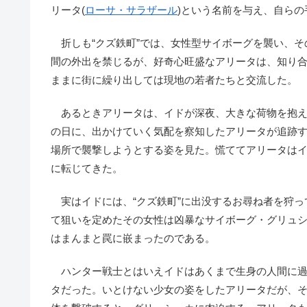
リータ(
ローサ・サラザール
)という名前を与え、自らの
折しも“クズ鉄町”では、女性型サイボーグを襲い、そ
間の外出を禁じるが、好奇心旺盛なアリータは、知り合
ままに街に繰り出しては現地の若者たちと交流した。
あるときアリータは、イドが深夜、大きな荷物を抱え
の日に、出かけていく気配を察知したアリータが追跡
場所で襲撃しようとする姿を見た。慌ててアリータは
に転じてきた。
実はイドには、“クズ鉄町”に出没するお尋ね者を狩っ
て狙いを定めたその女性は凶暴なサイボーグ・グリュシ
はまんまと罠に嵌まったのである。
ハンター戦士とはいえイドはあくまで生身の人間に過
タだった。いとけない少女の姿をしたアリータだが、