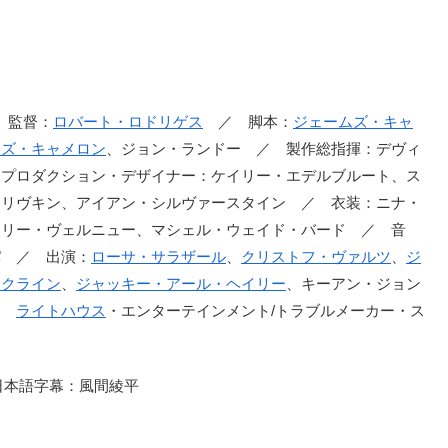
監督：
ロバート・ロドリゲス
／ 脚本：
ジェームズ・キャ
ムズ・キャメロン
、ジョン・ランドー ／ 製作総指揮：デヴィ
 プロダクション・デザイナー：ケイリー・エデルブルート、ス
・リヴキン、アイアン・シルヴァースタイン ／ 衣装：ニナ・
アリー・ヴェルニュー、マシェル・ウェイド・バード ／ 音
パ ／ 出演：
ローサ・サラザール
、
クリストフ・ヴァルツ
、
ジ
スクライン
、
ジャッキー・アール・ヘイリー
、キーアン・ジョン
／
ライトハウス
・エンターテインメント/トラブルメーカー・ス
日本語字幕：風間綾平