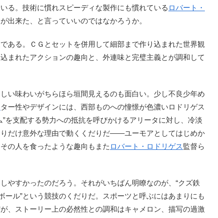
ている。技術に慣れスピーディな製作にも慣れている
ロバート・
とが出来た、と言っていいのではなかろうか。
である。ＣＧとセットを併用して細部まで作り込まれた世界観
り込まれたアクションの趣向と、外連味と完璧主義とが調和して
らしい味わいがちらほら垣間見えるのも面白い。少し不良少年め
ク
ター性やデザインには、西部ものへの憧憬が色濃いロドリゲス
ム”を支配する勢力への抵抗を呼びかけるアリータに対し、冷淡
とりだけ意外な理由で動くくだりだ――ユーモアとしてはじめか
、その人を食ったような趣向もまた
ロバート・ロドリゲス
監督ら
しやすかったのだろう。それがいちばん明瞭なのが、“クズ鉄
ーボール”という競技のくだりだ。スポーツと呼ぶにはあまりにも
だが、ストーリー上の必然性との調和はキャメロン、描写の過激