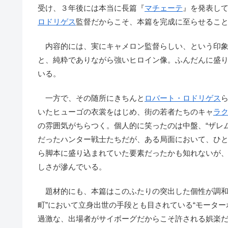
受け、３年後には本当に長篇『
マチェーテ
』を発表し
ロドリゲス
監督だからこそ、本篇を完成に至らせるこ
内容的には、実にキャメロン監督らしい、という印象
と、純粋でありながら強いヒロイン像。ふんだんに盛
いる。
一方で、その随所にきちんと
ロバート・ロドリゲス
いたヒューゴの衣裳をはじめ、街の若者たちのキャ
ラ
の雰囲気がちらつく。個人的に笑ったのは中盤、“ザレ
だったハンター戦士たちだが、ある局面において、ひ
ら脚本に盛り込まれていた要素だったかも知れないが
しさが滲んでいる。
題材的にも、本篇はこのふたりの突出した個性が調和
町”において立身出世の手段とも目されている“モータ
過激な、出場者がサイボーグだからこそ許される娯楽