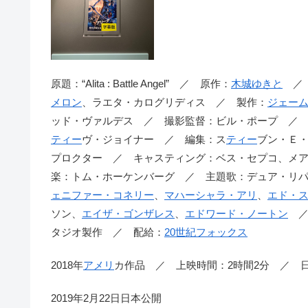
原題：“Alita : Battle Angel” ／ 原作：
木城ゆきと
／ 
メロン
、ラエタ・カログリディス ／ 製作：
ジェー
ッド・ヴァルデス ／ 撮影監督：ビル・ポープ ／
ティー
ヴ・ジョイナー ／ 編集：ス
ティー
ブン・Ｅ
プロクター ／ キャスティング：ベス・セプコ、メ
楽：トム・ホーケンバーグ ／ 主題歌：デュア・リ
ェニファー・コネリー
、
マハーシャラ・アリ
、
エド・
ソン、
エイザ・ゴンザレス
、
エドワード・ノートン
タジオ製作 ／ 配給：
20世紀フォックス
2018年
アメリ
カ作品 ／ 上映時間：2時間2分 ／ 
2019年2月22日日本公開