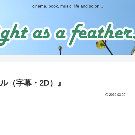
cinema, book, music, life and so on...
ル（字幕・2D）』
2019.03.29