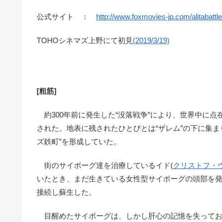
公式サイト ：
http://www.foxmovies-jp.com/alitabattle
TOHOシネマズ上野にて初見
(2019/3/19)
[粗筋]
約300年前に発生した“没落戦争”により、世界中に点
された。地表に残されたひとびとは“ザレム”の下に集
ズ鉄町”を形成していた。
街のサイボーグ達を治療しているイド(
クリストフ・
いたとき、まだ生きている女性型サイボーグの頭部を
接続し蘇生した。
目醒めたサイボーグは、しかし肝心の記憶を失ってお