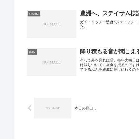
豊洲へ、ステイサム様
cinema
ガイ・リッチー監督×ジェイソン・
た。
降り積もる音が聞こえ
diary
そして外を見れば雪。毎年大晦日
け取りついでに昼食を摂るのです
てあるぶんを親戚に届けに行くのもま
本日の見出し