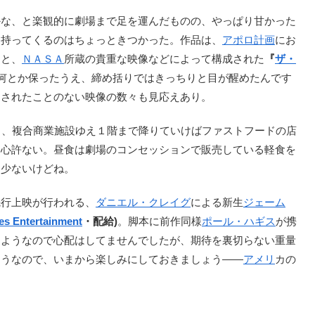
な、と楽観的に劇場まで足を運んだものの、やっぱり甘かった
を持ってくるのはちょっときつかった。作品は、
アポロ計画
にお
ーと、
ＮＡＳＡ
所蔵の貴重な映像などによって構成された
『
ザ・
何とか保ったうえ、締め括りではきっちりと目が醒めたんです
開されたことのない映像の数々も見応えあり。
く、複合商業施設ゆえ１階まで降りていけばファストフードの店
と心許ない。昼食は劇場のコンセッションで販売している軽食を
…少ないけどね。
行上映が行われる、
ダニエル・クレイグ
による新生
ジェーム
es Entertainment
・配給)
。脚本に前作同様
ポール・ハギス
が携
たようなので心配はしてませんでしたが、期待を裏切らない重量
そうなので、いまから楽しみにしておきましょう――
アメリ
カの