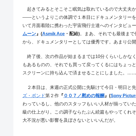
起きてみるとそこそこ眠気は取れているので大丈夫か
――というよりこの体調で１本目にドキュメンタリー
いて月面着陸に携わった宇宙飛行士達へのインタビュ
ムーン
』(
Asmik Ace
・配給)
。まあ、それでも最後まで
から、ドキュメンタリーとしては優秀です。あまり公
終了後、次の作品が始まるまでは10分くらいしかな
もあるものの、それでも買って戻ってくるにはちょっ
スクリーンに持ち込んで済ませることにしました。…
２本目は、来週の正式公開に先駆けて今日・明日と先
ズ・ボンド
第２作
『
００７／慰めの報酬
』(
Sony Pictur
わっているし、他ののスタッフもいい人材が揃ってい
級の仕上がり。この調子ならたぶん続篇もやってくれ
大不況が悪い影響を及ぼさないといいんだが。