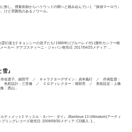
偵に扮し、捜索依頼からハリウッドの闇へと踏み込んでいく『探偵マーロウ』
い、けど雰囲気のあるノワール。
(霊幻道士2 キョンシーの息子たち! 1986年) (ブルーレイ付) (傑作カンフー映
カー: デアゴスティーニ・ジャパン発売日: 2017/04/25メディア: ...
と雪』
奥寺佐渡子、細田守 ／ キャラクターデザイン：貞本義行 ／ 作画監督：
／ 色彩設計：三笠修 ／ ＣＧディレクター：堀部亮 ／ 美術設定：上條
：西山...
ット2 マッスル・ネバー・ダイ』 (Banlieue 13 Ultimatum)アーティ
リングレコーズ発売日: 2009/09/30メディア: CD購入: 1...