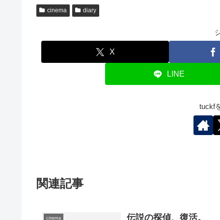
cinema
diary
X
LINE
tuc
関連記事
伝説の探偵、復活。
cinema