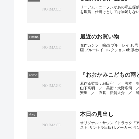
リーアム・ニーソンがあの私立探
を鑑賞。仕掛けとしては物足りな
最近のお買い物
cinema
傑作カンフー映画 ブルーレイ 18号 
画 ブルーレイコレクション)出版社/メー
『おおかみこどもの雨
anime
原作＆監督：細田守 ／ 脚本：
山下高明 ／ 美術：大野広司 
安里 ／ 衣裳：伊賀大介 ／ 編集
本日の見出し
diary
オリジナル・サウンドトラック『アルティメ
スト: サントラ出版社/メーカー: ランブ