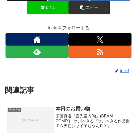
LINE
コピー
tuckfをフォローする
tuckf
関連記事
本日のお買い物
shopping
須藤真澄『庭先案内(4)』(BEAM
COMIX) 氷川へきる『氷川へきる作品集
ＴＧ天使ジャイ子ちゃんＤＸ』
(TECHGIAN STYLE／1と2、
enterbrain) 1はファンタジー読み切り