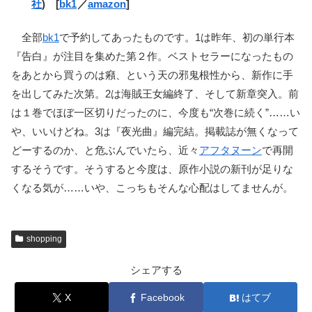
社
) [
bk1
／
amazon
]
全部
bk1
で予約してあったものです。1は昨年、初の単行本
『告白』が注目を集めた第２作。ベストセラーになったもの
をあとから買うのは癪、という天の邪鬼根性から、新作に手
を出してみた次第。2は海賊王女編終了、そして新章突入。前
は１巻でほぼ一区切りだったのに、今度も“次巻に続く”……い
や、いいけどね。3は『夜光曲』編完結。掲載誌が無くなって
どーするのか、と危ぶんでいたら、近々
アフタヌーン
で再開
するそうです。そうすると今度は、原作小説の新刊が足りな
くなる気が……いや、こっちもそんな心配はしてませんが。
shopping
シェアする
X
Facebook
はてブ