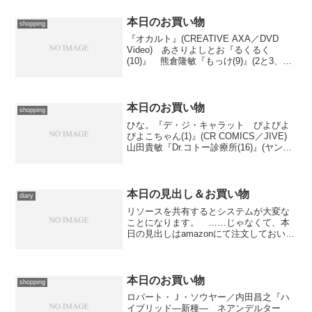
連作、順調に４巻目。こうも着実に巻を
重ね...
本日のお買い物
shopping
『オカルト』(CREATIVE AXA／DVD
Video) あさりよしとお『るくるく
(10)』 熊倉隆敏『もっけ(9)』(2と3、ア
フタヌーンKC／講談社) 竹本泉
『MAGI×ES 魔法小路の少年少女(3)』
(MFコミックスフラッパーシリ...
本日のお買い物
shopping
ひな。『デ・ジ・キャラット ぴよぴよ
ぴよこちゃん(1)』(CR COMICS／JIVE)
山田貴敏『Dr.コトー診療所(16)』(ヤング
サンデーコミックス／小学館) 和月伸宏
『武装錬金(6)』(JUMP COMICS／集英
社) 1はひな。...
本日の見出し＆お買い物
diary
リソースを共有するとシステムが大変な
ことになります。 ……じゃなくて、本
日の見出しはamazonにて注文しておい
た、扇愛奈のデビュー作となったミニ・
アルバム『扇愛奈入ります。』より。フ
レーズの選び方に個性が横溢している、
実に彼女らしいラヴ・...
本日のお買い物
shopping
ロバート・Ｊ・ソウヤー／内田昌之『ハ
イブリッド―新種― ネアンデルター