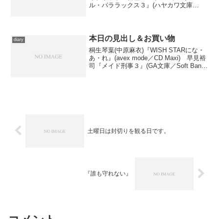
ル・パララックス３』(ハヤカワ文庫
SF) 鯨統一郎『庖丁人轟桃次郎』(ハヤ
カワ・ミステリワールド／1と2、早川書
房) 同 『サイコセラピスト探偵 波田煌
子 なみだ特捜班に...
本日の見出し＆お買い物
diary
桐生琴葉(中原麻衣)『WISH STARにな・
あ・れ』(avex mode／CD Maxi) 早見裕
司『メイド刑事３』(GA文庫／Soft Bank
Creative) あずまきよひこ／かくたみほ
／よつばスタジオ『よつばと！2007カレ
ンダ...
土曜日は封切りを観る日です。
『誰も守れない』