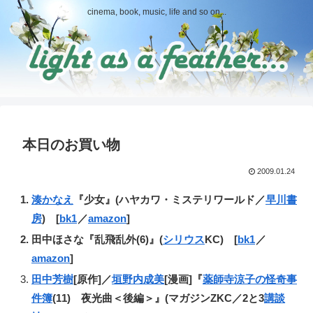
cinema, book, music, life and so on...
本日のお買い物
2009.01.24
湊かなえ
『少女』(ハヤカワ・ミステリワールド／
早川書
房
) [
bk1
／
amazon
]
田中ほさな『乱飛乱外(6)』(
シリウス
KC) [
bk1
／
amazon
]
田中芳樹
[原作]／
垣野内成美
[漫画]『
薬師寺涼子の怪奇事
件簿
(11) 夜光曲＜後編＞』(マガジンZKC／2と3
講談