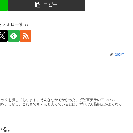
コピー
kfをフォローする
tuckf
いトラックを潰しております。そんななかでかかった、折笠富美子のアルバム
な１曲を。しかし、これまでちゃんと入っているとは、ずいぶん品揃えがよくなっ
いる。