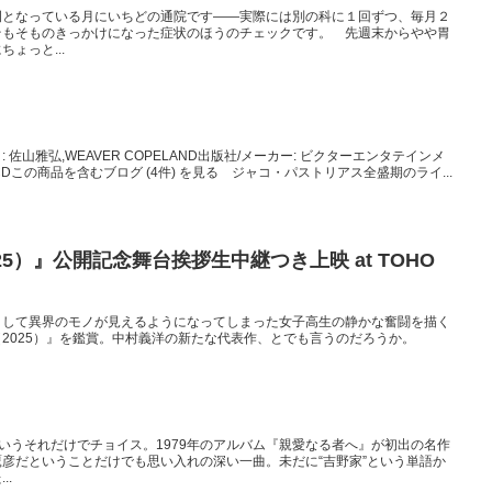
例となっている月にいちどの通院です――実際には別の科に１回ずつ、毎月２
そもそものきっかけになった症状のほうのチェックです。 先週末からやや胃
ょっと...
佐山雅弘,WEAVER COPELAND出版社/メーカー: ビクターエンタテインメ
ア: CDこの商品を含むブログ (4件) を見る ジャコ・パストリアス全盛期のライ...
5）』公開記念舞台挨拶生中継つき上映 at TOHO
として異界のモノが見えるようになってしまった女子高生の静かな奮闘を描く
2025）』を鑑賞。中村義洋の新たな代表作、とでも言うのだろうか。
というそれだけでチョイス。1979年のアルバム『親愛なる者へ』が初出の名作
彦だということだけでも思い入れの深い一曲。未だに“吉野家”という単語か
..