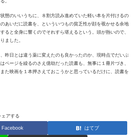
いる。
状態のいいうちに、８割方読み進めていた軽い本を片付けるの
そのあいだに読書を、といういつもの貧乏性が顔を覗かせる余地
をすると全身に響くのでそれすら堪えるという。頭が熱いので、
やりました。
、昨日とは違う薬に変えたのも良かったのか、現時点でだいぶ
日はページを繰るのさえ億劫だった読書も、無事に１冊片づき、
はまた映画を１本押さえておこうかと思っているだけに、読書を
シェアする
Facebook
はてブ