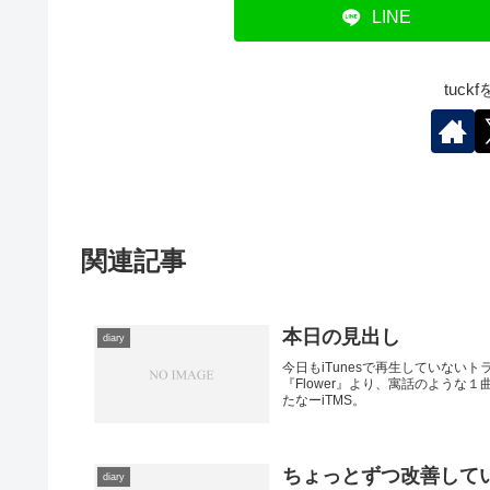
LINE
tuc
関連記事
本日の見出し
diary
今日もiTunesで再生していな
『Flower』より、寓話のよう
たなーiTMS。
ちょっとずつ改善して
diary