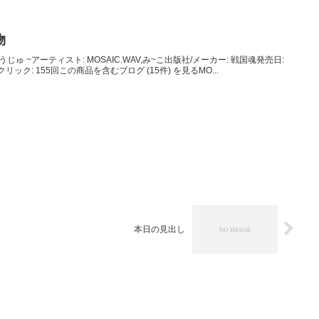
物
じゅ ~アーティスト: MOSAIC.WAV,み~こ出版社/メーカー: 戦国魂発売日:
1人 クリック: 155回この商品を含むブログ (15件) を見るMO...
本日の見出し