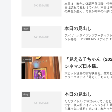
本日は、昨年の体調不良以降、恒
回は訪れてるわけですが、本日は
の具合が悪く、それが昨年の不調にち
本日の見出し
diary
アバヴ・ホライズンズアーティスト: 
ント発売日: 2000/11/22メディ
『見える子ちゃん（202
cinema
シネマズ日本橋。
大ヒット漫画の実写映画化、突如
ホラーコメディ『見える子ちゃん（
本日の見出し
diary
ただタイトルに“狼”が入っている
です。個人的にはアレンジが石川鷹
ら真っ先に連想するのはこれだった.