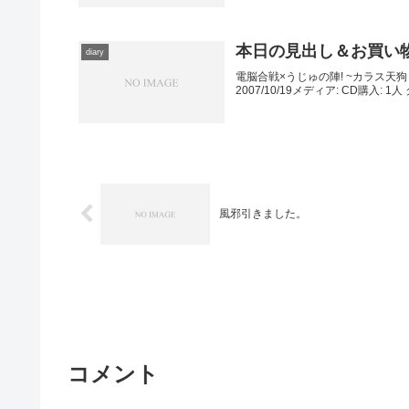
本日の見出し＆お買い
diary
電脳合戦×うじゅの陣! ~カラス天狗う
2007/10/19メディア: CD購入: 
風邪引きました。
コメント