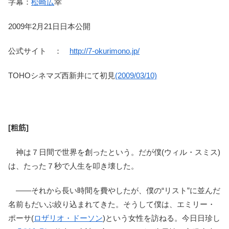
字幕：
松崎広
幸
2009年2月21日日本公開
公式サイト ：
http://7-okurimono.jp/
TOHOシネマズ西新井にて初見
(2009/03/10)
[粗筋]
神は７日間で世界を創ったという。だが僕(ウィル・スミス)
は、たった７秒で人生を叩き壊した。
――それから長い時間を費やしたが、僕の“リスト”に並んだ
名前もだいぶ絞り込まれてきた。そうして僕は、エミリー・
ポーサ(
ロザリオ・ドーソン
)という女性を訪ねる。今日日珍し