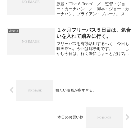
原題：“The A-Team” ／ 監督：ジョ
ー・カーナハン ／ 脚本：ジョー・カ
ーナハン、ブライアン・ブルーム、スキ
ップ・ウッズ ／ 製作：トニー・スコ
ット、ジュールズ・ダリー、スティーヴ
ン・Ｊ・キャネル、アレックス・ヤン
１ヶ月フリーパス５日目は、気合
cinema
グ、イアイン・ス...
いを入れて踏みに行く。
フリーパスを有効活用するべく、今日も
映画館へ。今回は錦糸町です。 ……し
かし今日は、行く際にちょっとだけ気合
いを入れなければなりませんでした。ど
うあっても劇場で上映しているあいだに
観るつもりではいた、でもアメリカでの
初お披露目直後から聞こえ...
観たい映画が多すぎる。
本日のお買い物