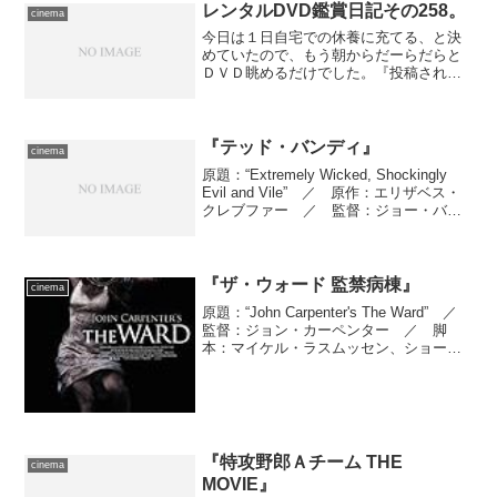
なラヴ・ストーリー『キャ...
レンタルDVD鑑賞日記その258。
cinema
今日は１日自宅での休養に充てる、と決
めていたので、もう朝からだーらだらと
ＤＶＤ眺めるだけでした。『投稿されて
きた！呪いの心霊映像４』(ビーエムドッ
トスリー) あからさますぎる『ほん呪』
フォロワー、今年最初の新作です。ナレ
ーションが女性だ、と...
『テッド・バンディ』
cinema
原題：“Extremely Wicked, Shockingly
Evil and Vile” ／ 原作：エリザベス・
クレブファー ／ 監督：ジョー・バリ
ンジャー ／ 脚本：マイケル・ワーウ
ィー ／ 製作：マイケル・コスティガ
ン、ニコラス・...
『ザ・ウォード 監禁病棟』
cinema
原題：“John Carpenter's The Ward” ／
監督：ジョン・カーペンター ／ 脚
本：マイケル・ラスムッセン、ショー
ン・ラスムッセン ／ 製作：ダグ・マ
ンコフ、ピーター・ブロック、マイク・
マーカス、アンドリュー・スポールデ...
『特攻野郎Ａチーム THE
cinema
MOVIE』