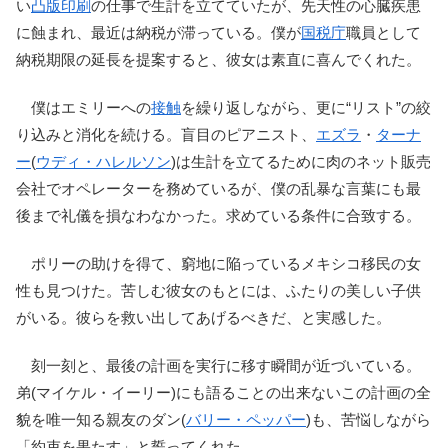
い
凸版印刷
の仕事で生計を立てていたが、先天性の心臓疾患
に蝕まれ、最近は納税が滞っている。僕が
国税庁
職員として
納税期限の延長を提案すると、彼女は素直に喜んでくれた。
僕はエミリーへの
接触
を繰り返しながら、更に“リスト”の絞
り込みと消化を続ける。盲目のピアニスト、
エズラ
・
ターナ
ー
(
ウディ・ハレルソン
)は生計を立てるために肉のネット販売
会社でオペレーターを務めているが、僕の乱暴な言葉にも最
後まで礼儀を損なわなかった。求めている条件に合致する。
ポリーの助けを得て、窮地に陥っているメキシコ移民の女
性も見つけた。苦しむ彼女のもとには、ふたりの美しい子供
がいる。彼らを救い出してあげるべきだ、と実感した。
刻一刻と、最後の計画を実行に移す瞬間が近づいている。
弟(マイケル・イーリー)にも語ることの出来ないこの計画の全
貌を唯一知る親友のダン(
バリー・ペッパー
)も、苦悩しながら
「約束を果たす」と誓ってくれた。