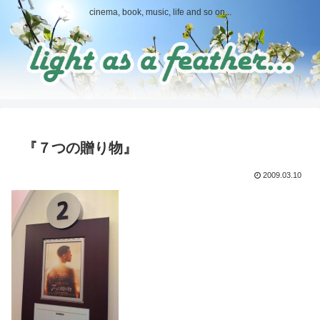
cinema, book, music, life and so on...
『７つの贈り物』
2009.03.10