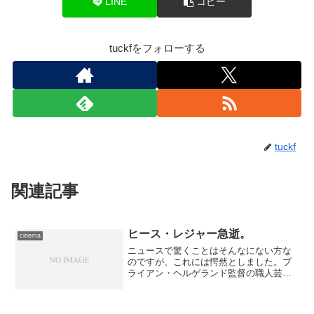
LINE
コピー
tuckfをフォローする
tuckf
関連記事
ヒース・レジャー急逝。
cinema
ニュースで驚くことはそんなにない方な
のですが、これには愕然としました。ブ
ライアン・ヘルゲランド監督の職人芸２
作品『ロック・ユー！』『悪霊喰』、ア
ン・リー監督がアカデミー賞を獲得した
『ブロークバック・マウンテン』、痛切