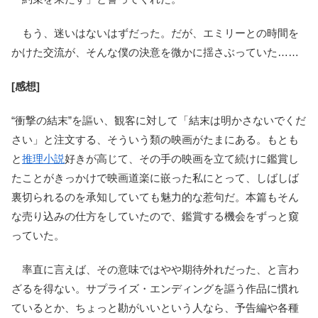
もう、迷いはないはずだった。だが、エミリーとの時間を
かけた交流が、そんな僕の決意を微かに揺さぶっていた……
[感想]
“衝撃の結末”を謳い、観客に対して「結末は明かさないでくだ
さい」と注文する、そういう類の映画がたまにある。もとも
と
推理小説
好きが高じて、その手の映画を立て続けに鑑賞し
たことがきっかけで映画道楽に嵌った私にとって、しばしば
裏切られるのを承知していても魅力的な惹句だ。本篇もそん
な売り込みの仕方をしていたので、鑑賞する機会をずっと窺
っていた。
率直に言えば、その意味ではやや期待外れだった、と言わ
ざるを得ない。サプライズ・エンディングを謳う作品に慣れ
ているとか、ちょっと勘がいいという人なら、予告編や各種