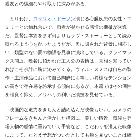
親友との繊細なやり取りに深みがある。
とりわけ、
ロザリオ・ドーソン
演じる心臓疾患の女性・エ
ミリーとの触れ合いで、両者が覗かせる感情の機微が秀逸
だ。監督は本篇をまず何よりもラヴ・ストーリーとして読み
取れるよう心を配ったようだが、奥に隠された背景に相応し
い、類型のない愛の物語を見事に演出している。クライマッ
クス間近、晩餐に招かれた主人公の表情は、真相を知ってい
ればこそ余計に胸に沁みてくる。ウィル・スミスは自らの製
作・主演作品において自己陶酔にも等しい異様なテンション
の高さで存在感を誇示する傾向にあるが、本篇ではその個性
を程良く抑え、メリハリの利いた演技を見せている。
映画的な魅力をきちんと詰め込んだ映像もいい。カメラの
フレームをきちんと活かした構図に、美しい情景、気候を登
場人物の感情に重ねていく手管など、こだわりを湛えた映像
によって、たとえ予想がついたとしても類を見ないことは確