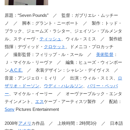
原題：“Seven Pounds” ／ 監督：ガブリエレ・ムッチー
ノ ／ 脚本：グラント・ニーポート ／ 製作：トッド・
ブラック、ジェームズ・ラシター、ジェイソン・ブルメンタ
ル、スティーヴ・
ティッシュ
、ウィル・スミス ／ 製作総
指揮：デヴィッド・
クロケット
、ドメニコ・プロカッチ
／ 撮影監督：フィリップ・ル・スール ／
美術監督
：
Ｊ・マイケル・リーヴァ ／ 編集：ヒューズ・ウィンボー
ン,
A.C.E.
／ 衣装デザイン：シャレン・デイヴィス ／
音楽：アンジェロ・ミィリ ／ 出演：ウィル・スミス、
ロ
ザリオ・ドーソン
、
ウディ・ハレルソン
、
バリー・ペッパ
ー
、マイケル・イーリー ／ オーヴァーブルック・エンタ
テインメント、
エス
ケープ・アーティスツ製作 ／ 配給：
Sony
Pictures Entertainment
2008年
アメリ
カ作品 ／ 上映時間：2時間3分 ／ 日本語