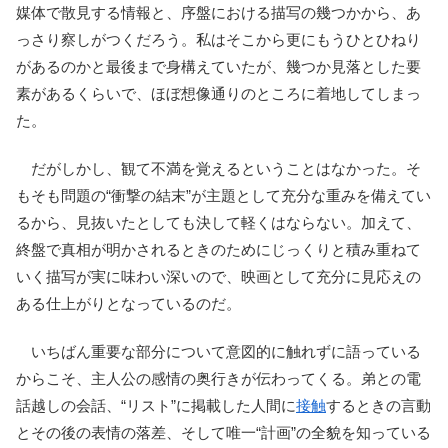
媒体で散見する情報と、序盤における描写の幾つかから、あ
っさり察しがつくだろう。私はそこから更にもうひとひねり
があるのかと最後まで身構えていたが、幾つか見落とした要
素があるくらいで、ほぼ想像通りのところに着地してしまっ
た。
だがしかし、観て不満を覚えるということはなかった。そ
もそも問題の“衝撃の結末”が主題として充分な重みを備えてい
るから、見抜いたとしても決して軽くはならない。加えて、
終盤で真相が明かされるときのためにじっくりと積み重ねて
いく描写が実に味わい深いので、映画として充分に見応えの
ある仕上がりとなっているのだ。
いちばん重要な部分について意図的に触れずに語っている
からこそ、主人公の感情の奥行きが伝わってくる。弟との電
話越しの会話、“リスト”に掲載した人間に
接触
するときの言動
とその後の表情の落差、そして唯一“計画”の全貌を知っている