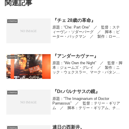
関連記事
『チェ 28歳の革命』
cinema
原題：“Che: Part One” ／ 監督：ステ
ィーヴン・ソダーバーグ ／ 脚本：ピ
ーター・バックマン ／ 製作：ロー
ラ・ビックフォード、ベニチオ・デル・
トロ ／ 製作総指揮：フレデリック・
Ｗ・ブロスト、アルバロ・アウグスティ
ン、アルバ...
『アンダーカヴァー』
cinema
原題：“We Own the Night” ／ 監督・脚
本：ジェームズ・グレイ ／ 製作：ニ
ック・ウェクスラー、マーク・バタン、
ホアキン・フェニックス、マーク・ウォ
ルバーグ ／ 製作総指揮：マーク・キ
ューバン、アンソニー・カタガス、トッ
ド・...
『Dr.パルナサスの鏡』
cinema
原題：“The Imaginarium of Doctor
Parnassus” ／ 監督：テリー・ギリア
ム ／ 脚本：テリー・ギリアム、チャ
ールズ・マッケオン ／ 製作：ウィリ
アム・ヴィンス、エイミー・ギリアム、
サミュエル・ハディダ、テリ...
連日の西新井。
cinema