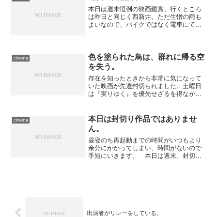
本日は週末恒例の映画鑑賞、行くところ
は昨日と同じく西新井。ただ生憎の雨も
よいなので、バイクではなく電車にて移
動。昨日の日記には「ひと駅ぐらい歩か
ないと」などと書いていましたが、あと
でちゃんと調べたら最寄り駅からでも大
丈夫でした。実際に利用し...
色を塗られた鳥は、群れに帰る空
cinema
を失う。
存在を知ったときから非常に気になって
いた映画が先週封切られました。土曜日
は『実りゆく』を優先せざるを得なかっ
たので、先送りにしないためにも、本日
さっさと鑑賞してきました――尺が2時間
49分とまあエグい長さなので、上映回数
本日は封切り作品ではありませ
cinema
を増やすためでしょう...
ん。
昼寝のち再起動までの時間がいつもより
余分にかかってしまい、時間がないので
手短にいきます。 本日は週末、封切り
作品のなかに観たいものもありました
が、色々考えた結果、先週封切りの作品
をチョイス。TOHOシネマズ西新井にて
鑑賞したのは、実在の家計...
出演者がリレーをしている。