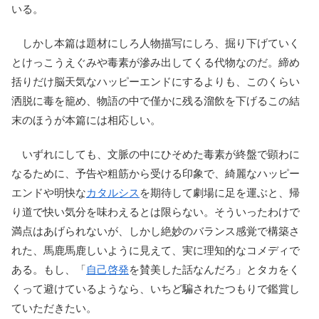
いる。
しかし本篇は題材にしろ人物描写にしろ、掘り下げていく
とけっこうえぐみや毒素が滲み出してくる代物なのだ。締め
括りだけ脳天気なハッピーエンドにするよりも、このくらい
洒脱に毒を籠め、物語の中で僅かに残る溜飲を下げるこの結
末のほうが本篇には相応しい。
いずれにしても、文脈の中にひそめた毒素が終盤で顕わに
なるために、予告や粗筋から受ける印象で、綺麗なハッピー
エンドや明快な
カタルシス
を期待して劇場に足を運ぶと、帰
り道で快い気分を味わえるとは限らない。そういったわけで
満点はあげられないが、しかし絶妙のバランス感覚で構築さ
れた、馬鹿馬鹿しいように見えて、実に理知的なコメディで
ある。もし、「
自己啓発
を賛美した話なんだろ」とタカをく
くって避けているようなら、いちど騙されたつもりで鑑賞し
ていただきたい。