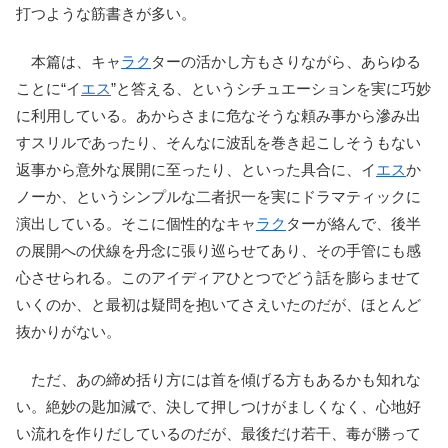
打つような筋書きが多い。
本篇は、キャ
ラク
ターの活かし方もさりながら、あらゆる
ことに“イ
エス
”と答える、というシチュエーションを実に巧妙
に利用している。あからさまに危なそうな頼み事から滲み出
すスリルであったり、そんなに波乱を巻き起こしそうもない
返事から意外な展開に至ったり、といった具合に、イ
エス
か
ノーか、というシンプルな二者択一を実にドラマティックに
演出している。そこに個性的なキャ
ラク
ターが絡んで、後半
の展開への伏線を丹念に張り巡らせてあり、その手管にも感
心させられる。このアイディアひとつでどう話を膨らませて
いくのか、と最初は疑問を抱いてさえいたのだが、ほとんど
抜かりがない。
ただ、あの締め括り方には首を傾げる方もあるかも知れな
い。絶妙の匙加減で、決して押しつけがましくなく、心地好
い流れを作りだしているのだが、最後だけ若干、毒が勝って