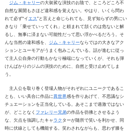
ジム・キャリー
の大袈裟な演技のお陰で、ところどころ不
自然な展開もさほど違和感を覚えない。やはり、いくら問わ
れて必ず“イ
エス
”と言えと命じられても、見ず知らずの男にい
きなり「乗せていってくれ」と頼まれて頷くのは危ないと解
るし、無事に済まない可能性だって思い浮かべるだろう。そ
んな当然の違和感を、
ジム・キャリー
ならではの大きなアク
ションとユーモアがうまく包みこんでいる。話が進むに従っ
て主人公自身の行動もかなり極端になっていくが、それも弾
けんばかりのジムの演技のために、自然と受け止めてしま
う。
主人公を取り巻く登場人物がそれぞれにユニークであるこ
とも、いい具合に作品に
異世界
感を作りあげて、不思議なシ
チュエーションを正当化している。あそこまで過激ではない
が、どことなく
ファレリー兄弟
の作品を彷彿とさせるよう
な、欠点を強調したキャ
ラク
ターが随所で笑いを利かせ、同
時に伏線としても機能する。笑わされながらも、思わず膝を