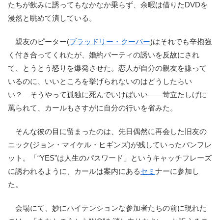
たちが飲みに誘ってもなかなか乗らず、余暇は借りたDVDを
漫然と眺めて潰している。
親友のピーター(
ブラッドリー・クーパー
)はそれでも辛抱強
く付き合ってくれたが、婚約パーティの誘いを反故にされ
て、とうとう怒りを爆発させた。恋人が自分の親友を嫌って
いるのに、いいところを挙げられないのはどうしたらい
い？ そうやって孤独に死んでいけばいい――苛立たしげに
罵られて、カールもさすがに自分の行いを省みた。
そんな彼の目に留まったのは、先日偶然に再会した旧友の
ニック(ジョン・マイケル・ヒギンズ)が残していったパンフレ
ット。「“YES”は人生のパスワード」というキャッチフレーズ
に誘われるように、カールは案内にある
セミ
ナーに参加し
た。
会場にて、妙にハイテンションな参加者たちの前に現れた