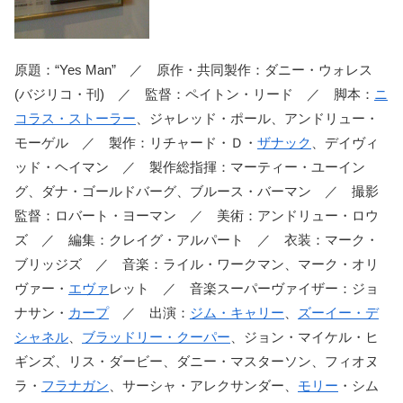
原題：“Yes Man” ／ 原作・共同製作：ダニー・ウォレス
(バジリコ・刊) ／ 監督：ペイトン・リード ／ 脚本：
ニ
コラス・ストーラー
、ジャレッド・ポール、アンドリュー・
モーゲル ／ 製作：リチャード・Ｄ・
ザナック
、デイヴィ
ッド・ヘイマン ／ 製作総指揮：マーティー・ユーイン
グ、ダナ・ゴールドバーグ、ブルース・バーマン ／ 撮影
監督：ロバート・ヨーマン ／ 美術：アンドリュー・ロウ
ズ ／ 編集：クレイグ・アルパート ／ 衣装：マーク・
ブリッジズ ／ 音楽：ライル・ワークマン、マーク・オリ
ヴァー・
エヴァ
レット ／ 音楽スーパーヴァイザー：ジョ
ナサン・
カープ
／ 出演：
ジム・キャリー
、
ズーイー・デ
シャネル
、
ブラッドリー・クーパー
、ジョン・マイケル・ヒ
ギンズ、リス・ダービー、ダニー・マスターソン、フィオヌ
ラ・
フラナガン
、サーシャ・アレクサンダー、
モリー
・シム