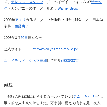
ズ、
テレンス・スタンプ
／ ヘイデイ・フィルムズ/
ザナッ
ク
・カンパニー製作 ／ 配給：
Warner Bros.
2008年
アメリ
カ作品 ／ 上映時間：1時間44分 ／ 日本語
字幕：
佐藤恵
子
2009年3月
20日
日本公開
公式サイト ：
http://www.yesman-movie.jp/
ユナイテッド・シネマ
豊洲
にて初見
(2009/03/24)
[粗筋]
銀行の融資課に勤務するカール・アレン(
ジム・キャリー
)は
厭世的な人生観の持ち主だ。万事斜に構えて物事を見、友人