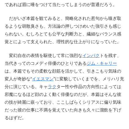
であれば眉に唾をつけて当たってしまうのが普通だろう。
だがいざ本篇を観てみると、簡略化された惹句から嗅ぎ取
るような胡散臭さも、方法論の押しつけめいた強引さも感じ
られない。むしろとても公平な判断力と、繊細なバランス感
覚とによって支えられた、理性的な仕上がりになっていた。
変幻自在の表情を駆使して常に強烈な
インパク
トを残す、
当代きってのコメディ俳優のひとりである
ジム・キャリー
は、本篇でもその柔軟な顔筋を活かして、引きこもり気味の
変人が奇妙な“
イエスマン
”に変貌していくまでを、メリハリ充
分に演じている。キャ
ラク
ター性や作品の方向性によっては
邪魔になるほど顔のよく動く俳優なのだが、本篇はそんな彼
の技が綺麗に嵌っており、ここしばらくシリアスに偏り気味
だった彼の仕事に不満を覚えていた向きも久々に溜飲を下げ
るはずだ。