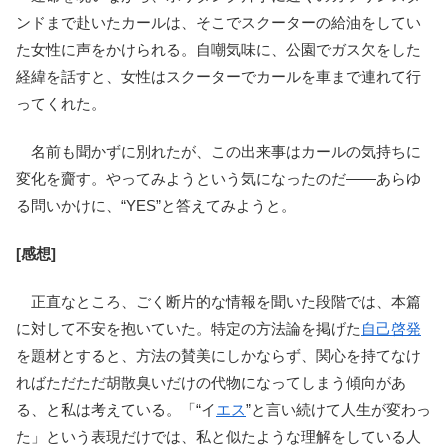
ンドまで赴いたカールは、そこでスクーターの給油をしてい
た女性に声をかけられる。自嘲気味に、公園でガス欠をした
経緯を話すと、女性はスクーターでカールを車まで連れて行
ってくれた。
名前も聞かずに別れたが、この出来事はカールの気持ちに
変化を齎す。やってみようという気になったのだ――あらゆ
る問いかけに、“YES”と答えてみようと。
[感想]
正直なところ、ごく断片的な情報を聞いた段階では、本篇
に対して不安を抱いていた。特定の方法論を掲げた
自己啓発
を題材とすると、方法の賛美にしかならず、関心を持てなけ
ればただただ胡散臭いだけの代物になってしまう傾向があ
る、と私は考えている。「“イ
エス
”と言い続けて人生が変わっ
た」という表現だけでは、私と似たような理解をしている人