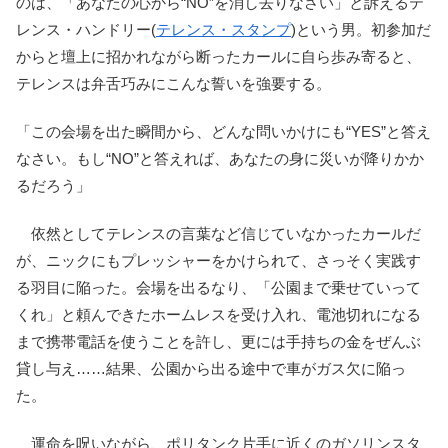
のは、「あなたの心から“NO”を消し去りなさい」と訴えるテ
レンス・ハンドリー(
テレンス・スタンプ
)という男。初参加だ
からと壇上に招かれながら断ったカールに自ら歩み寄ると、
テレンスは弁舌巧みにこんな誓いを強要する。
「この会場を出た瞬間から、どんな問いかけにも“YES”と答え
なさい。もし“NO”と答えれば、あなたの身に災いが降りかか
るだろう」
依然としてテレンスの言葉など信じていなかったカールだ
が、ニックにもプレッシャーをかけられて、さっそく実践す
る羽目に陥った。会場を出るなり、「公園まで乗せていって
くれ」と頼んできたホームレスを受け入れ、電池切れになる
まで携帯電話を使うことを許し、更には手持ちの金をぜんぶ
貸し与え……結果、公園から出る途中で車がガス欠に陥っ
た。
運命を呪いながら、ポリタンク片手に近くのガソリンスタ