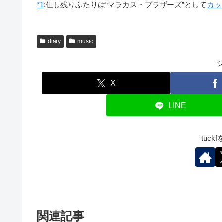
*1
:
但し残りふたりは“マラカス・ブラザーズ”として
カッ
diary
music
X
LINE
tuc
関連記事