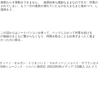
、相変わらず身動きできません。 体調自体も微妙なままなのですが、作業の
くされてしまい、もう一方の進捗が遅れていたものをちまちまと進めつつ、し
画を３...
、この辺からはノートパソコンを使って、ベッドに上がって作業を続ける
ンの無線がまともに繋がらなくなり、同期を取ることも出来ずまったく進ま
ったのに眠る...
マルティーノ・オルガン・トリオ,パット・マルティーノ,ジョーイ・デフランセス
MIミュージック・ジャパン発売日: 2001/05/30メディア: CD購入: 2人 クリ