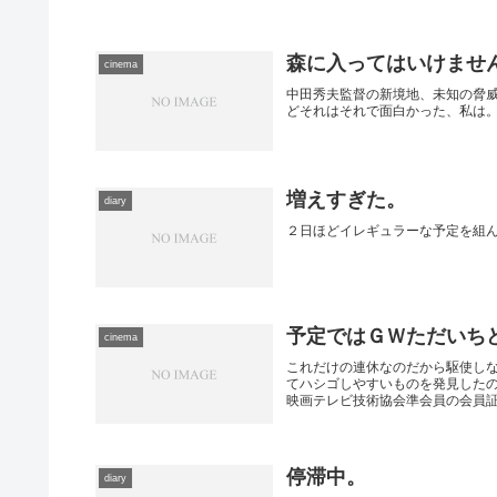
森に入ってはいけませ
cinema
中田秀夫監督の新境地、未知の脅威
どそれはそれで面白かった、私は
増えすぎた。
diary
２日ほどイレギュラーな予定を組
予定ではＧＷただいち
cinema
これだけの連休なのだから駆使し
てハシゴしやすいものを発見した
映画テレビ技術協会準会員の会員証を
停滞中。
diary