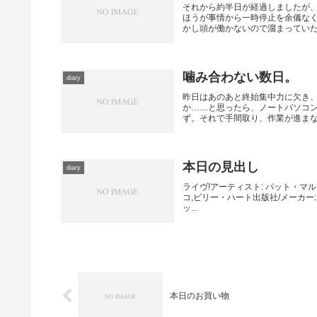
それから約半日が経過しましたが
ほうが事情から一時停止を余儀な
かし頭が働かないので溜まっていた漫
噛み合わない数日。
diary
昨日はあのあと終始集中力に欠き
か……と思ったら、ノートパソコ
ず。それで手間取り、作業が進まなか
本日の見出し
diary
ライヴ!アーティスト: パット・
コ,ビリー・ハート出版社/メーカー: E
ッ...
本日のお買い物