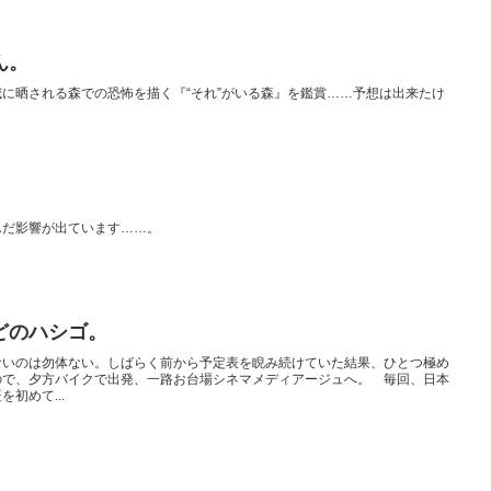
ん。
に晒される森での恐怖を描く『“それ”がいる森』を鑑賞……予想は出来たけ
。
んだ影響が出ています……。
どのハシゴ。
ないのは勿体ない。しばらく前から予定表を睨み続けていた結果、ひとつ極め
ので、夕方バイクで出発、一路お台場シネマメディアージュへ。 毎回、日本
初めて...