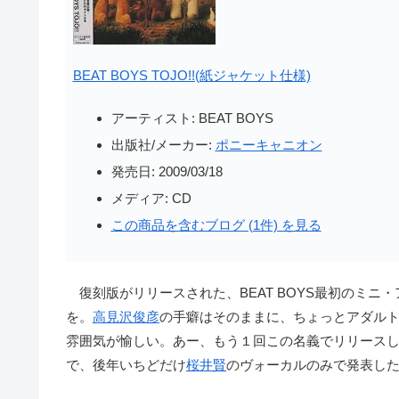
BEAT BOYS TOJO!!(紙ジャケット仕様)
アーティスト:
BEAT BOYS
出版社/メーカー:
ポニーキャニオン
発売日:
2009/03/18
メディア:
CD
この商品を含むブログ (1件) を見る
復刻版がリリースされた、BEAT BOYS最初のミニ
を。
高見沢俊彦
の手癖はそのままに、ちょっとアダル
雰囲気が愉しい。あー、もう１回この名義でリリース
で、後年いちどだけ
桜井賢
のヴォーカルのみで発表し