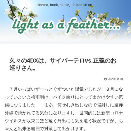
cinema, book, music, life and so on...
久々の4DXは、サイバーテロvs.正義のお
巡りさん。
2020.08.04
７月いっぱいずーっとぐずついた陽気でしたが、８月にな
っていよいよ梅雨明け。バイク乗りにとって出かけやすい気
候になりました――まあ、何せむき出しなので陽射しに遠赤
外線で焼かれてる気分になりますし、世間的には新型コロナ
ウイルスが収束にほど遠く外出にも気を遣う状況ですが、ち
ゃんと出来る範囲で対策して出かけます。