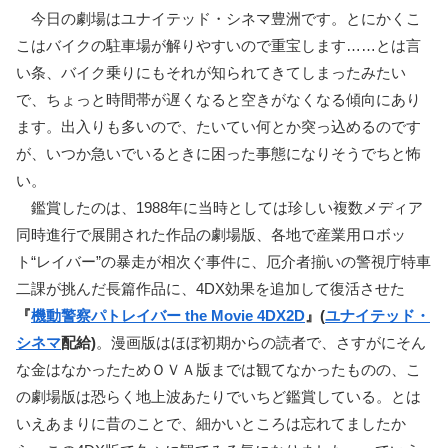
今日の劇場はユナイテッド・シネマ豊洲です。とにかくこ
こはバイクの駐車場が解りやすいので重宝します……とは言
い条、バイク乗りにもそれが知られてきてしまったみたい
で、ちょっと時間帯が遅くなると空きがなくなる傾向にあり
ます。出入りも多いので、たいてい何とか突っ込めるのです
が、いつか急いでいるときに困った事態になりそうでちと怖
い。
鑑賞したのは、1988年に当時としては珍しい複数メディア
同時進行で展開された作品の劇場版、各地で産業用ロボッ
ト“レイバー”の暴走が相次ぐ事件に、厄介者揃いの警視庁特車
二課が挑んだ長篇作品に、4DX効果を追加して復活させた
『
機動警察パトレイバー the Movie 4DX2D
』(
ユナイテッド・
シネマ
配給)
。漫画版はほぼ初期からの読者で、さすがにそん
な金はなかったためＯＶＡ版までは観てなかったものの、こ
の劇場版は恐らく地上波あたりでいちど鑑賞している。とは
いえあまりに昔のことで、細かいところは忘れてましたか