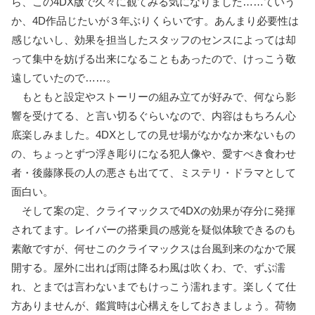
ら、この4DX版で久々に観てみる気になりました……ていう
か、4D作品じたいが３年ぶりくらいです。あんまり必要性は
感じないし、効果を担当したスタッフのセンスによっては却
って集中を妨げる出来になることもあったので、けっこう敬
遠していたので……。
もともと設定やストーリーの組み立てが好みで、何なら影
響を受けてる、と言い切るぐらいなので、内容はもちろん心
底楽しみました。4DXとしての見せ場がなかなか来ないもの
の、ちょっとずつ浮き彫りになる犯人像や、愛すべき食わせ
者・後藤隊長の人の悪さも出てて、ミステリ・ドラマとして
面白い。
そして案の定、クライマックスで4DXの効果が存分に発揮
されてます。レイバーの搭乗員の感覚を疑似体験できるのも
素敵ですが、何せこのクライマックスは台風到来のなかで展
開する。屋外に出れば雨は降るわ風は吹くわ、で、ずぶ濡
れ、とまでは言わないまでもけっこう濡れます。楽しくて仕
方ありませんが、鑑賞時は心構えをしておきましょう。荷物