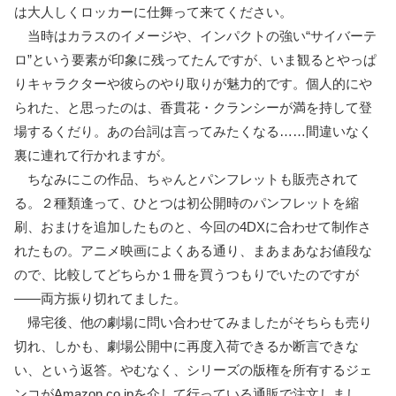
は大人しくロッカーに仕舞って来てください。
当時はカラスのイメージや、インパクトの強い“サイバーテ
ロ”という要素が印象に残ってたんですが、いま観るとやっぱ
りキャラクターや彼らのやり取りが魅力的です。個人的にや
られた、と思ったのは、香貫花・クランシーが満を持して登
場するくだり。あの台詞は言ってみたくなる……間違いなく
裏に連れて行かれますが。
ちなみにこの作品、ちゃんとパンフレットも販売されて
る。２種類逢って、ひとつは初公開時のパンフレットを縮
刷、おまけを追加したものと、今回の4DXに合わせて制作さ
れたもの。アニメ映画によくある通り、まあまあなお値段な
ので、比較してどちらか１冊を買うつもりでいたのですが
――両方振り切れてました。
帰宅後、他の劇場に問い合わせてみましたがそちらも売り
切れ、しかも、劇場公開中に再度入荷できるか断言できな
い、という返答。やむなく、シリーズの版権を所有するジェ
ンコがAmazon.co.jpを介して行っている通販で注文しまし