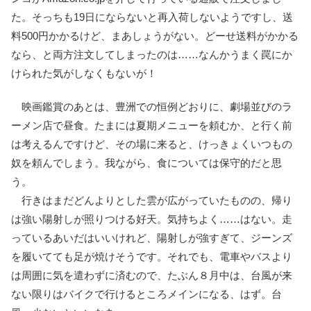
た。そっちも19日にならないと再入荷しないようですし、送
料500円かかるけど、まあしょうがない。どーせ送料がかかる
なら、と両方注文してしまったのは……なんかうまく罠にか
けられた気がしなくもないが！
映画鑑賞のあとは、豊洲での恒例どおりに、劇場並びのラ
ーメン店で昼食。たまには夏期メニューを頼むか、と行く前
は考えるんですけど、その場に来ると、けっきょくいつもの
奴を頼んでしまう。我ながら、食については保守的だと思
う。
行きはまだどんよりとした雲が広がっていたものの、帰り
は強い陽射しが照りつける好天。気持ちよく……はない。走
っているあいだはいいけれど、陽射しが強すぎて、ジーンズ
を履いてても足が焼けそうです。それでも、電車やバスより
は周囲に気を遣わずに済むので、たぶん８月中は、台風が来
ない限りはバイクで行けるところメインになる、はず。台