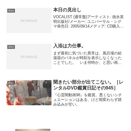
終回を前にしての旧シ...
本日の見出し
diary
VOCALIST (通常盤)アーティスト: 徳永英
明出版社/メーカー: ユニバーサル・シグ
マ発売日: 2005/09/14メディア: CD購入: 6
人 クリック: 238回この商品を含むブログ
(182件) を見る 本日はアニメの感想すら
用...
入浴は力仕事。
diary
まず最初に気づいた異常は、風呂場の給
湯器のパネルが時刻を表示しなくなった
ことでした。 いま何時か、と思い画面
を見ると、３桁ほどの数字がずーっと点
滅している。あとで母がマニュアルを確
認したところ、どうもエラーメッセージ
だったらしい。 後日、ガ...
聞きたい部分が出てこない。［レ
diary
ンタルDVD鑑賞日記その945］
『心霊闇動画98』を鑑賞。悪くないシチ
ュエーションはある、けど相変わらず踏
み込みが甘い。