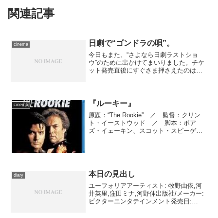
関連記事
日劇で“ゴンドラの唄”。
cinema
今日もまた、“さよなら日劇ラストショ
ウ”のために出かけてまいりました。チケ
ット発売直後にすぐさま押さえたのは、
昨日と同じスクリーン２の、おんなじ座
席。そして鑑賞したのも同じ黒澤明監督
作品、ですがこちらは再鑑賞。1952年発
表の言わずもがなの...
『ルーキー』
cinema
原題：“The Rookie” ／ 監督：クリン
ト・イーストウッド ／ 脚本：ボア
ズ・イェーキン、スコット・スピーゲ
ル ／ 製作：ハワード・カザンジャ
ン、スティーヴン・シーバート、デヴィ
ッド・ヴァルデス ／ 撮影監督：ジャ
ック・Ｎ・グリーン...
本日の見出し
diary
ユーフォリアアーティスト: 牧野由依,河
井英里,窪田ミナ,河野伸出版社/メーカー:
ビクターエンタテインメント発売日:
2006/04/26メディア: CD クリック: 14回
この商品を含むブログ (99件) を見る 最