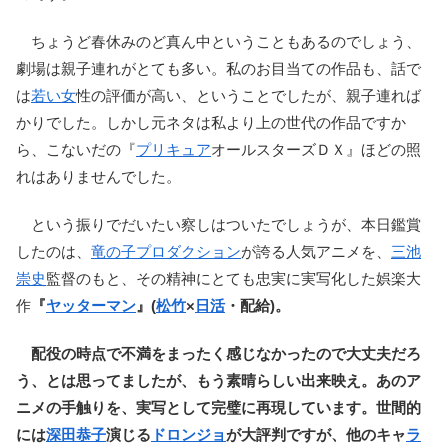
ちょうど春休みのど真ん中ということもあるのでしょう、
劇場は親子連れがとても多い。私のお目当ての作品も、話で
は
若い女
性の評価が高い、ということでしたが、親子連れば
かりでした。しかし元ネタは私より上の世代の作品ですか
ら、こないだの『
プリキュア
オールスターズＤＸ』ほどの照
れはありませんでした。
という振りでだいたい察しはついたでしょうが、本日鑑賞
したのは、
竜の子プロダクション
が誇る人気アニメを、
三池
崇史
監督のもと、その精神にとても忠実に実写化した娯楽大
作
『
ヤッターマン
』(
松竹
×
日活
・配給)。
配役の時点で不満をまったく感じなかったので大丈夫だろ
う、とは思ってましたが、もう素晴らしい出来映え。あのア
ニメの手触りを、実写として完璧に再現しています。世間的
には
深田恭子
演じる
ドロンジョ
が大評判ですが、他のキャ
ラ