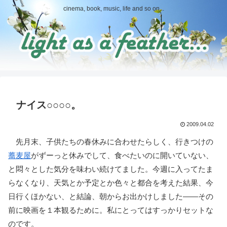
cinema, book, music, life and so on...
ナイス○○○○。
2009.04.02
先月末、子供たちの春休みに合わせたらしく、行きつけの
蕎麦屋
がずーっと休みでして、食べたいのに開いていない、
と悶々とした気分を味わい続けてました。今週に入ってたま
らなくなり、天気とか予定とか色々と都合を考えた結果、今
日行くほかない、と結論、朝からお出かけしました――その
前に映画を１本観るために。私にとってはすっかりセットな
のです。