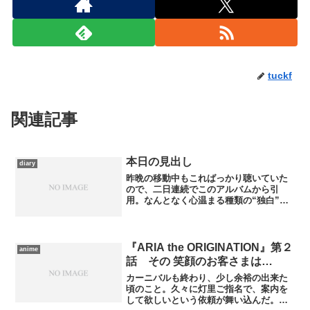
tuckf
関連記事
本日の見出し
diary
昨晩の移動中もこればっかり聴いていた
ので、二日連続でこのアルバムから引
用。なんとなく心温まる種類の“独白”で
す……が、逆にその題名の付け方に一種
の毒を感じるのは私だけでしょうか。
『ARIA the ORIGINATION』第２
anime
話 その 笑顔のお客さまは…
カーニバルも終わり、少し余裕の出来た
頃のこと。久々に灯里ご指名で、案内を
して欲しいという依頼が舞い込んだ。張