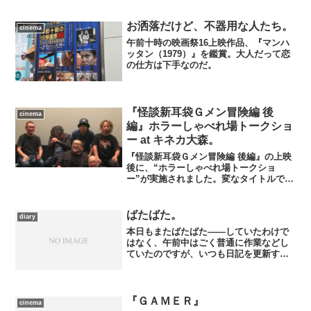
り切る灯里に対して、藍華とアリスは
「抜き打ちの試験官では」と脅かす。
戦々恐々としつつもその日は訪れ、灯里
お洒落だけど、不器用な人たち。
cinema
はそのお客――アマランタに請...
午前十時の映画祭16上映作品、『マンハ
ッタン（1979）』を鑑賞。大人だって恋
の仕方は下手なのだ。
『怪談新耳袋Ｇメン冒険編 後
cinema
編』ホラーしゃべれ場トークショ
ー at キネカ大森。
『怪談新耳袋Ｇメン冒険編 後編』の上映
後に、“ホラーしゃべれ場トークショ
ー”が実施されました。変なタイトルです
が、要はホラー秘宝まつり開催中に実施
されている、出演者やスタッフとの質疑
応答も含めたトークショーです。 登壇
ばたばた。
diary
者は、田野辺尚人キャッ...
本日もまたばたばた――していたわけで
はなく、午前中はごく普通に作業などし
ていたのですが、いつも日記を更新する
準備をしている時間帯に打ち合わせが入
ったので、更新に手間取っただけ。ま
あ、このあとから急ぎの作業に着手する
ので、明日以降更にばたばた...
『ＧＡＭＥＲ』
cinema