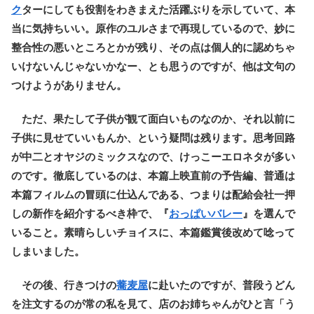
ク
ターにしても役割をわきまえた活躍ぶりを示していて、本
当に気持ちいい。原作のユルさまで再現しているので、妙に
整合性の悪いところとかが残り、その点は個人的に認めちゃ
いけないんじゃないかなー、とも思うのですが、他は文句の
つけようがありません。
ただ、果たして子供が観て面白いものなのか、それ以前に
子供に見せていいもんか、という疑問は残ります。思考回路
が中二とオヤジのミックスなので、けっこーエロネタが多い
のです。徹底しているのは、本篇上映直前の予告編、普通は
本篇フィルムの冒頭に仕込んである、つまりは配給会社一押
しの新作を紹介するべき枠で、『
おっぱいバレー
』を選んで
いること。素晴らしいチョイスに、本篇鑑賞後改めて唸って
しまいました。
その後、行きつけの
蕎麦屋
に赴いたのですが、普段うどん
を注文するのが常の私を見て、店のお姉ちゃんがひと言「う