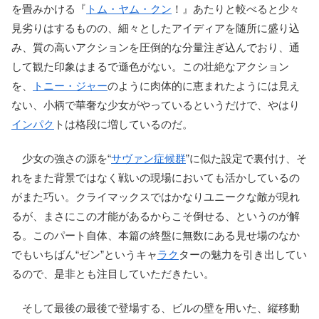
を畳みかける『
トム・ヤム・クン
！』あたりと較べると少々
見劣りはするものの、細々としたアイディアを随所に盛り込
み、質の高いアクションを圧倒的な分量注ぎ込んでおり、通
して観た印象はまるで遜色がない。この壮絶なアクション
を、
トニー・ジャー
のように肉体的に恵まれたようには見え
ない、小柄で華奢な少女がやっているというだけで、やはり
インパク
トは格段に増しているのだ。
少女の強さの源を“
サヴァン症候群
”に似た設定で裏付け、そ
れをまた背景ではなく戦いの現場においても活かしているの
がまた巧い。クライマックスではかなりユニークな敵が現れ
るが、まさにこの才能があるからこそ倒せる、というのが解
る。このパート自体、本篇の終盤に無数にある見せ場のなか
でもいちばん“ゼン”というキャ
ラク
ターの魅力を引き出してい
るので、是非とも注目していただきたい。
そして最後の最後で登場する、ビルの壁を用いた、縦移動