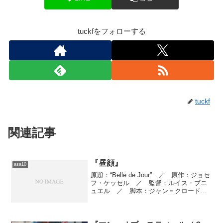
tuckfをフォローする
tuckf
関連記事
『昼顔』
asa10
原題：“Belle de Jour” ／ 原作：ジョセ
フ・ケッセル ／ 監督：ルイス・ブニ
ュエル ／ 脚本：ジャン＝クロード・
カリエール、ルイス・ブニュエル ／
製作：ロベール・アキム、レイモン・ア
キム ／ 撮影監督：サッシャ・ヴィエ
ルニ ...