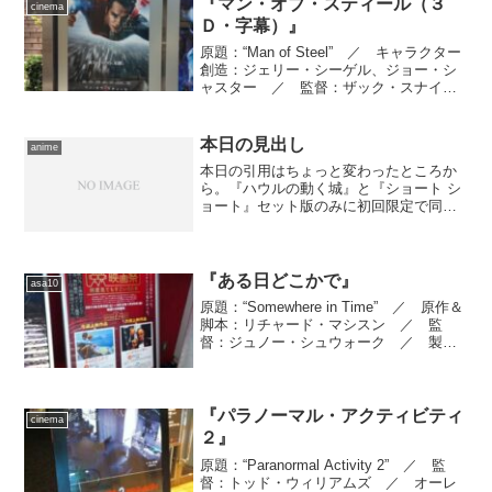
『マン・オブ・スティール（３
cinema
Ｄ・字幕）』
原題：“Man of Steel” ／ キャラクター
創造：ジェリー・シーゲル、ジョー・シ
ャスター ／ 監督：ザック・スナイダ
ー ／ 原案：デヴィッド・Ｓ・ゴイヤ
ー、クリストファー・ノーラン ／ 脚
本：デヴィッド・Ｓ・ゴイヤー ／ 製
本日の見出し
anime
作：チャ...
本日の引用はちょっと変わったところか
ら。『ハウルの動く城』と『ショート シ
ョート』セット版のみに初回限定で同梱
されていたシングルです。もともとは読
売新聞の企業ＣＭ用に作られた短い楽曲
を、まず作詞・作曲・唄を担当した拝郷
メイコが自らのアルバム...
『ある日どこかで』
asa10
原題：“Somewhere in Time” ／ 原作＆
脚本：リチャード・マシスン ／ 監
督：ジュノー・シュウォーク ／ 製
作：スティーヴン・ドゥイッチ ／ 撮
影監督：イシドア・マンコフスキー
／ プロダクション・デザイナー：セイ
モア・クレ...
『パラノーマル・アクティビティ
cinema
２』
原題：“Paranormal Activity 2” ／ 監
督：トッド・ウィリアムズ ／ オーレ