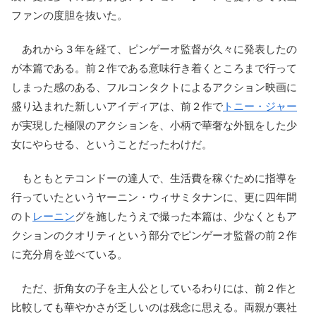
ファンの度胆を抜いた。
あれから３年を経て、ピンゲーオ監督が久々に発表したの
が本篇である。前２作である意味行き着くところまで行って
しまった感のある、フルコンタクトによるアクション映画に
盛り込まれた新しいアイディアは、前２作で
トニー・ジャー
が実現した極限のアクションを、小柄で華奢な外観をした少
女にやらせる、ということだったわけだ。
もともとテコンドーの達人で、生活費を稼ぐために指導を
行っていたというヤーニン・ウィサミタナンに、更に四年間
のト
レーニン
グを施したうえで撮った本篇は、少なくともア
クションのクオリティという部分でピンゲーオ監督の前２作
に充分肩を並べている。
ただ、折角女の子を主人公としているわりには、前２作と
比較しても華やかさが乏しいのは残念に思える。両親が裏社