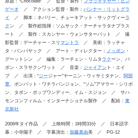
原題：“Chocolate” ／ 監督・製作：
プラッチャヤー・ピン
ゲーオ
／ アクション監督・製作：
パンナー・リットグラ
イ
／ 脚本：ネパリー、チューキアット・サックヴィー
ラ
ク
ン ／ 製作総指揮：ソムサック・テーチャラタナプラス
ート ／ 製作：スカンヤー・ウォンサターパット ／ 撮
影監督：デーチャー・スリ
マントラ
／ 美術：ラッチャ
タ・パンパヤック ／ アート・ディレクター：
ノッポン
・
グーットシン ／ 編集：ラーチェン・リムタ
ラク
ーン、パ
ポン・スラサクンワット ／ 音楽：
ジャイアン
ト・エイ
プ ／ 出演：“
ジー
ジャー”ヤーニン・ウィサミタナン、
阿部
寛
、ポンパット・ワチラバンジョン、“ソム”アマラー・シリポ
ン、タポン・ポップワンディー、イム・スジョン ／ サハ
モンコンフィルム・インターナショナル製作 ／ 配給：
東
北新社
2008年タイ作品 ／ 上映時間：1時間33分 ／ 日本語字
幕：小寺陽子 ／ 字幕演出：
加藤真由
美 ／ PG-12