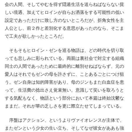
会の人間、そしてやむを得ず隠遁生活を送らねばならない貧
しい境遇、加えてヒロインが自らお洒落をする可能性の低い
設定であっただけに致し方のないところだが、折角女性を主
人公とし、前２作と差別化する意思があったのなら、そこま
で工夫が欲しかったところだ。
そもそもヒロイン・ゼンを巡る物語は、どの時代を切り取
っても悲しみに彩られている。両親は裏社会で対立する組織
同士の人間であったために最終的に離別せねばならず、元の
愛人はそれでもゼンの母を許さずに、ことあるごとにつけ狙
う。ゼン自身は知的障害があり、母のジンもまた白血症を患
って、生活費の捻出さえ覚束無い。意識して笑いを取ろうと
する気配もなく、物語という部分において本篇は終始沈鬱な
ままだ。それが華の乏しさを更に際立たせてしまっている。
序盤はアクション、というよりヴァイオレンスが主体で、
またゼンという少女の生い立ち、そしてなぜ彼女がああも強