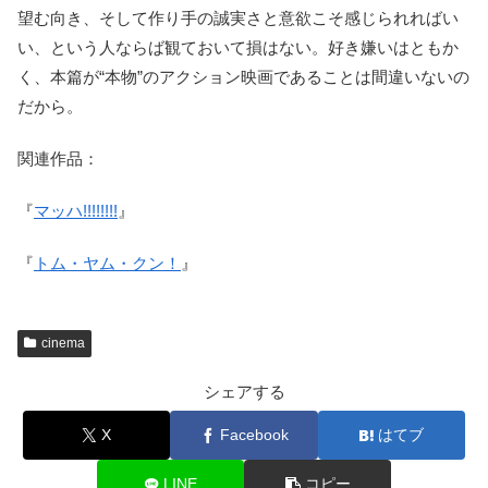
望む向き、そして作り手の誠実さと意欲こそ感じられればい
い、という人ならば観ておいて損はない。好き嫌いはともか
く、本篇が“本物”のアクション映画であることは間違いないの
だから。
関連作品：
『
マッハ!!!!!!!!
』
『
トム・ヤム・クン！
』
cinema
シェアする
X
Facebook
はてブ
LINE
コピー