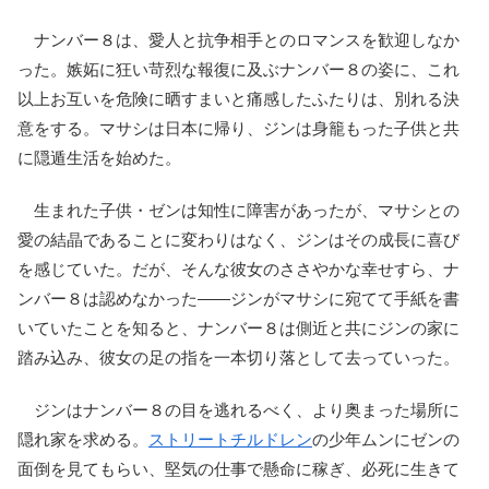
ナンバー８は、愛人と抗争相手とのロマンスを歓迎しなか
った。嫉妬に狂い苛烈な報復に及ぶナンバー８の姿に、これ
以上お互いを危険に晒すまいと痛感したふたりは、別れる決
意をする。マサシは日本に帰り、ジンは身籠もった子供と共
に隠遁生活を始めた。
生まれた子供・ゼンは知性に障害があったが、マサシとの
愛の結晶であることに変わりはなく、ジンはその成長に喜び
を感じていた。だが、そんな彼女のささやかな幸せすら、ナ
ンバー８は認めなかった――ジンがマサシに宛てて手紙を書
いていたことを知ると、ナンバー８は側近と共にジンの家に
踏み込み、彼女の足の指を一本切り落として去っていった。
ジンはナンバー８の目を逃れるべく、より奥まった場所に
隠れ家を求める。
ストリートチルドレン
の少年ムンにゼンの
面倒を見てもらい、堅気の仕事で懸命に稼ぎ、必死に生きて