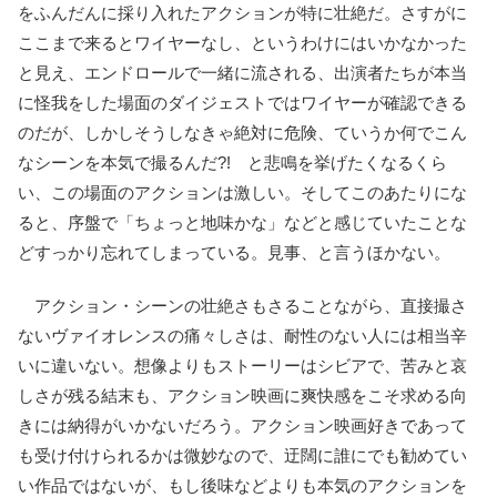
をふんだんに採り入れたアクションが特に壮絶だ。さすがに
ここまで来るとワイヤーなし、というわけにはいかなかった
と見え、エンドロールで一緒に流される、出演者たちが本当
に怪我をした場面のダイジェストではワイヤーが確認できる
のだが、しかしそうしなきゃ絶対に危険、ていうか何でこん
なシーンを本気で撮るんだ?! と悲鳴を挙げたくなるくら
い、この場面のアクションは激しい。そしてこのあたりにな
ると、序盤で「ちょっと地味かな」などと感じていたことな
どすっかり忘れてしまっている。見事、と言うほかない。
アクション・シーンの壮絶さもさることながら、直接撮さ
ないヴァイオレンスの痛々しさは、耐性のない人には相当辛
いに違いない。想像よりもストーリーはシビアで、苦みと哀
しさが残る結末も、アクション映画に爽快感をこそ求める向
きには納得がいかないだろう。アクション映画好きであって
も受け付けられるかは微妙なので、迂闊に誰にでも勧めてい
い作品ではないが、もし後味などよりも本気のアクションを