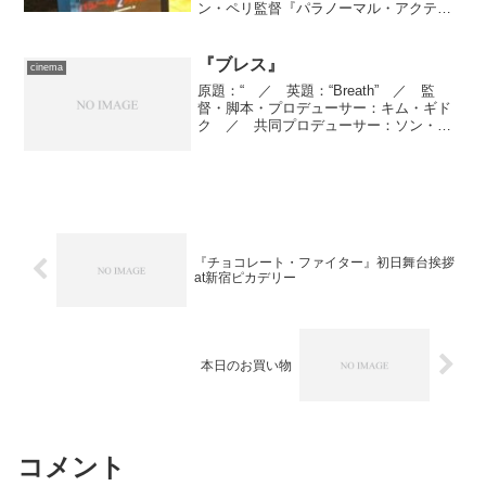
ン・ペリ監督『パラノーマル・アクティ
ビティ』に基づく ／ 原案：マイケ
ル・Ｒ・ペリー ／ 脚本：マイケル・
Ｒ・ペリー、クリストファー・Ｂ・ラン
『ブレス』
cinema
ド...
原題：“ ／ 英題：“Breath” ／ 監
督・脚本・プロデューサー：キム・ギド
ク ／ 共同プロデューサー：ソン・ミ
ョンチョル、ソ・ヨンジュ ／ エグゼ
クティヴ・プロデューサー：キム・ギド
ク、キム・ドフン ／ 撮影監督：ソ
ン・ジョンム ／ ...
『チョコレート・ファイター』初日舞台挨拶
at新宿ピカデリー
本日のお買い物
コメント