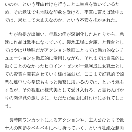
いのか、という理由付けを行うことに重点を置いているた
め、その意味でも地味な印象を受ける。率直に言えば途中ま
では、果たして大丈夫なのか、という不安を抱かされた。
だが前提が出揃い、母親の病が深刻化したあたりから、急
速に作品は派手になっていく。製氷工場に倉庫、と舞台とし
てはやはり地味だがアクション映画にとっては魅力的なシチ
ュエーションを徹底的に活用しながら、それまでは自発的に
動くことのなかったヒロイン・ゼンが一気呵成に女戦士とし
ての資質を開花させていく様は強烈だ。ここまで好戦的で凶
悪な連中なら拳銃ももっと頻繁に用いるのでは、という気も
するが、その程度は様式美として受け入れろ、と言わんばか
りの肉弾戦の激しさに、ただただ画面に釘付けにされてしま
う。
長時間ワンカットによるアクションや、主人公ひとりで数
十人の関節をベキベキにへし折っていく、という壮絶な趣向