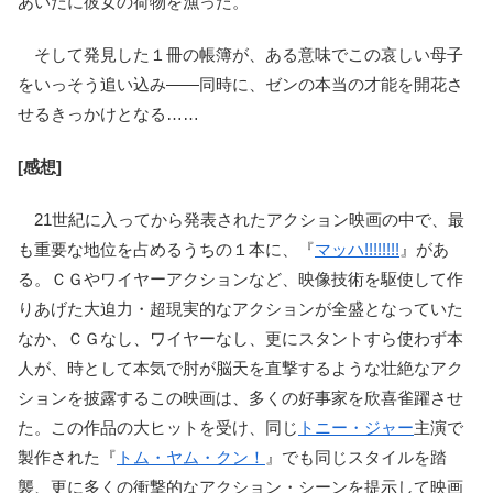
あいだに彼女の荷物を漁った。
そして発見した１冊の帳簿が、ある意味でこの哀しい母子
をいっそう追い込み――同時に、ゼンの本当の才能を開花さ
せるきっかけとなる……
[感想]
21世紀に入ってから発表されたアクション映画の中で、最
も重要な地位を占めるうちの１本に、『
マッハ!!!!!!!!
』があ
る。ＣＧやワイヤーアクションなど、映像技術を駆使して作
りあげた大迫力・超現実的なアクションが全盛となっていた
なか、ＣＧなし、ワイヤーなし、更にスタントすら使わず本
人が、時として本気で肘が脳天を直撃するような壮絶なアク
ションを披露するこの映画は、多くの好事家を欣喜雀躍させ
た。この作品の大ヒットを受け、同じ
トニー・ジャー
主演で
製作された『
トム・ヤム・クン！
』でも同じスタイルを踏
襲、更に多くの衝撃的なアクション・シーンを提示して映画