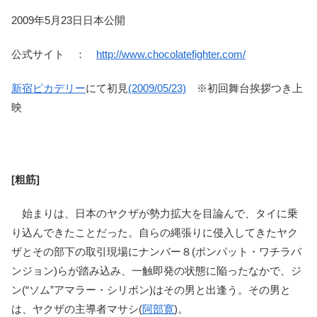
2009年5月23日日本公開
公式サイト ：
http://www.chocolatefighter.com/
新宿ピカデリー
にて初見
(2009/05/23)
※初回舞台挨拶つき上
映
[粗筋]
始まりは、日本のヤクザが勢力拡大を目論んで、タイに乗
り込んできたことだった。自らの縄張りに侵入してきたヤク
ザとその部下の取引現場にナンバー８(ポンパット・ワチラバ
ンジョン)らが踏み込み、一触即発の状態に陥ったなかで、ジ
ン(“ソム”アマラー・シリポン)はその男と出逢う。その男と
は、ヤクザの主導者マサシ(
阿部寛
)。