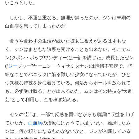
いこうとした。
しかし、不運は重なる。無理が祟ったのか、ジンは末期の
白血症を患ってしまったのだ。
食うや食わずの生活が続いた彼女に蓄えがあるはずもな
く、ジンはまともな診察を受けることも出来ない。そこでム
ン(タポン・ポップワンディー)は一計を講じた。成長したゼン
(“
ジー
ジャー”ヤーニン・ウィサミタナン)は情緒不安定で、些
細なことでパニックに陥る難しい少女になっていたが、ひと
つ異様な特技を身に着けている。何処からボールを放られて
も、必ず受け取ることが出来るのだ。ムンはその特技を“大道
芸”として利用し、金を稼ぎ始める。
ゼンの“芸”は、一部で反感を買いながらも順調に収益を上げ
ていたが、
白血病
の治療にはとうてい足りない。難渋したム
ンは、何か頼りになるものがないかと、ジンが入院している