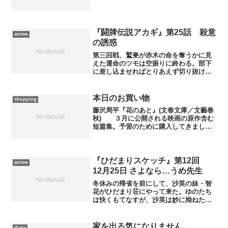
『闘牌伝説アカギ』第25話 殺意
anime
の誘惑
第三回戦、鷲巣が赤木の命を奪うかに見
えた運命のツモは空振りに終わる。部下
に差し込ませればとりあえず切り抜けら
れる局面、しかし鷲巣は赤木殺しに固執
し、更に廻させた。だが、その“誘惑”が
窮地にいたかに見えた赤木の突破口とな
本日のお買い物
shopping
る…… 約束通りとはい...
藤沢周平『花のあと』(文春文庫／文藝春
秋) ３月に公開される映画の原作含む
短篇集。予習のために購入してきまし
た。 本当はCDも買ってくるつもりでし
たが、立ち寄ったららぽーと豊洲のＨＭ
Ｖにはなかったのでまた先送りです……
ＨＭＶはアニメ系には...
『ひだまりスケッチ』第12回
anime
12月25日 さよなら…うめ先生
冬休みの帰省を前にして、沙英の妹・智
花がひだまり荘にやって来た。ゆのたち
は快くもてなすが、沙英は妙に拗ねた態
度を取る。やまぶき高校の変わった面々
を素直に楽しむ智花が、ゆのたちには妙
に新鮮だが、沙英は奔放な彼女の様子に
家を出る気になりません。
diary