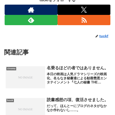
tuckf
関連記事
名乗るほどの者ではありません。
cinema
本日の映画は人気ドラマシリーズの映画
化、名もなき秘書達による勧善懲悪エン
タテインメント『七人の秘書 THE
MOVIE』……なんだけど、正直、テレビ
シリーズの面白さの半分も引き出せてな
かったなぁ……。
読書感想の項、復活させました。
book
だって、ほんとーにブログのネタがなか
なか作れないし……。