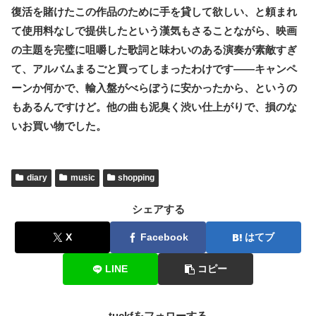
復活を賭けたこの作品のために手を貸して欲しい、と頼まれ
て使用料なしで提供したという漢気もさることながら、映画
の主題を完璧に咀嚼した歌詞と味わいのある演奏が素敵すぎ
て、アルバムまるごと買ってしまったわけです――キャンペ
ーンか何かで、輸入盤がべらぼうに安かったから、というの
もあるんですけど。他の曲も泥臭く渋い仕上がりで、損のな
いお買い物でした。
diary
music
shopping
シェアする
X
Facebook
はてブ
LINE
コピー
tuckfをフォローする