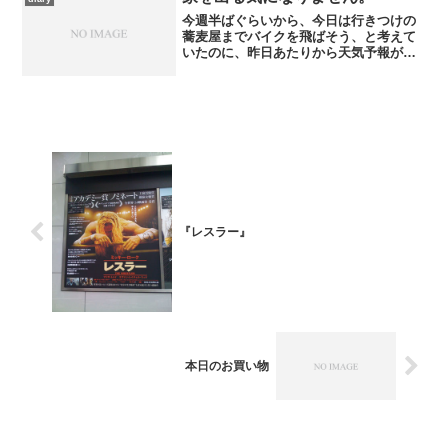
苛々しっぱなし。翌朝、友...
今週半ばぐらいから、今日は行きつけの
蕎麦屋までバイクを飛ばそう、と考えて
いたのに、昨日あたりから天気予報が不
穏なことを口にしはじめた。雨は夕方か
ら、と言っているが、しかし今年は全般
に天気予報の予測より若干早めに天気の
変化が訪れる傾向にある。...
『レスラー』
本日のお買い物