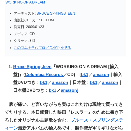
WORKING ON A DREAM
アーティスト:
BRUCE SPRINGSTEEN
出版社/メーカー:
COLUM
発売日:
2009/01/23
メディア:
CD
クリック
: 3回
この商品を含むブログ (14件) を見る
Bruce Springsteen
『WORKING ON A DREAM [輸入
盤]』(
Columbia Records
／CD) [
bk1
／
amazon
｜輸入
盤DVDつき：
bk1
／
amazon
｜日本盤：
bk1
／
amazon
｜
日本盤DVDつき：
bk1
／
amazon
]
腹が痛い、と言いながらも実はこれだけは現地で買ってき
てたりする。本日鑑賞した映画『レスラー』のために書き下
ろしたオリジナル主題歌を含む、
ブルース・スプリングステ
ィーン
最新アルバムの輸入盤です。製作費がギリギリながら