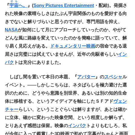
そら
『
宇宙
へ。
』(
Sony Pictures Entertainment
・配給)。発掘さ
れた映像の素晴らしさはたぶん宇宙関係のものを愛好する向
きでないと解りづらいと思うのですが、専門用語を抑え、
NASA
が如何にして月にアプローチしていったのか、やがて
どんな風に路線を変えていったのかを簡略に語っていて、解
り易く見応えがある。
ドキュメンタリー映画
の宿命である退
屈さは完璧には拭えていませんが、近年の先駆者らしい
イン
パク
トは充分にありました。
しばし間を置いて本日の本題、『
アバター
』の
スペシャ
ル
イベント。――しかしこちらは、ネタばらしを極力避けた選
択のために、どうやら意識を別世界、あるいは別の知的生命
体に移植する、というアイディアを軸にしたＳＦアド
ヴェン
チャー
らしい、ということぐらいは解りますが、あとは確か
に立体、確かに変わった映像空間、という程度しか解らず、
とりあえず感想は保留。映像の
インパク
トよりもむしろ、私
が今年に入って鑑賞した3D映画で初めて字幕がちゃんと画面