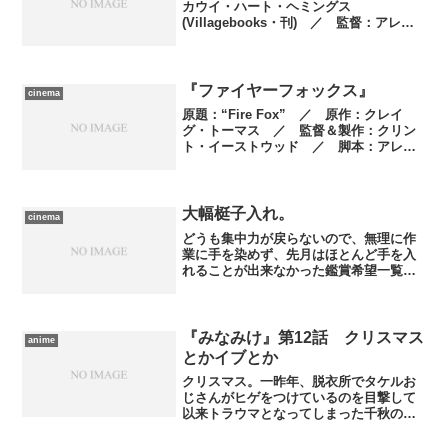
カウイ・ハート・ヘミングス
(Villagebooks・刊) ／ 監督：アレク
サンダー・ペイン ／ 脚本：アレクサ
ンダー・ペイン、ナット・ファクソン、
ジム・ラッシュ ／ 製作：ジム・パー
ク、...
『ファイヤーフォックス』
cinema
原題：“Fire Fox” ／ 原作：クレイ
グ・トーマス ／ 監督＆製作：クリン
ト・イーストウッド ／ 脚本：アレッ
クス・ラスカー、ウェンデル・ウェルマ
ン ／ 製作総指揮：フリッツ・メイン
ズ ／ 撮影監督：ブルース・サーティ
ース ／ 特撮：...
大幅梃子入れ。
cinema
どうも集中力が戻らないので、無理に作
業に手を染めず、先月はほとんど手を入
れることが出来なかった鑑賞希望一覧の
梃子入れに時間を費やしてました。情報
は掴んでいたけど入力する余裕がなかっ
た奴を足したり、配給会社のラインナッ
プを調べて新しいのを入れ...
『みなみけ』第12話 クリスマス
anime
とかイブとか
クリスマス。一昨年、脱衣所でタケルお
じさんがヒゲをつけているのを目撃して
以来トラウマとなってしまった千秋のた
めに夏奈は一計を講じる……が、正直そ
の動機はかなり酷かった。もうひとつの