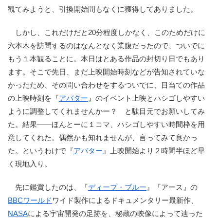
観てみようと、引換開始間もなくに獲得してありました。
しかし、これだけだと20分程度しかなく、このためだけに
六本木を訪問するのはなんとなく業腹だったので、ついでに
もう１本観ることに。本日はとある作品の封切り日でもあり
ます。そこで先日、まだ上映開始時刻などが告知されていな
かったため、その問い合わせをするついでに、目当ての作品
の上映時刻を『
アバター
』のイベント上映とハシゴしやすい
ように調整してくれませんかー？ と駄目元でお願いしてみ
た。結果――ほんとーに１コマ、ハシゴしやすい時間枠を用
意してくれた。偶然かも知れませんが、言ってみて良かっ
た。というわけで『
アバター
』上映開始より２時間半ほど早
く現地入り。
先に鑑賞したのは、『
ディープ・ブルー
』『アース』の
BBCワールド
ワイド製作によるドキュメンタリー最新作、
NASA
による宇宙開発の足跡を、秘蔵の映像によって辿った