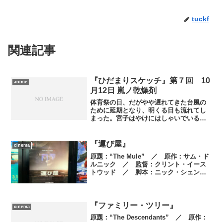
tuckf
関連記事
『ひだまりスケッチ』第７回 10
anime
月12日 嵐ノ乾燥剤
体育祭の日、だがやや遅れてきた台風の
ために延期となり、明くる日も流れてし
まった。宮子はやけにはしゃいでいる
が、ゆのは不意に思い出す――宮子の部
屋には、乾燥剤が敷き詰めてあるのだ。
４人組は宮子の部屋に集まって、成り行
『運び屋』
cinema
きを見守る…… 校内の描写...
原題：“The Mule” ／ 原作：サム・ド
ルニック ／ 監督：クリント・イース
トウッド ／ 脚本：ニック・シェン
ク ／ 製作：クリント・イーストウッ
ド、ダン・フリードキン、ジェシカ・マ
イヤー、ティム・ムーア、クリスティー
ナ・リヴェラ、ブ...
『ファミリー・ツリー』
cinema
原題：“The Descendants” ／ 原作：