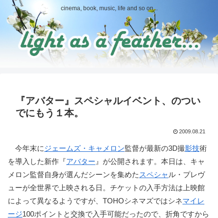
cinema, book, music, life and so on...
『アバター』スペシャルイベント、のつい
でにもう１本。
2009.08.21
今年末に
ジェームズ・キャメロン
監督が最新の3D撮
影技
術
を導入した新作『
アバター
』が公開されます。本日は、キャ
メロン監督自身が選んだシーンを集めた
スペシャ
ル・プレヴ
ューが全世界で上映される日。チケットの入手方法は上映館
によって異なるようですが、TOHOシネマズではシネ
マイレ
ージ
100ポイントと交換で入手可能だったので、折角ですから