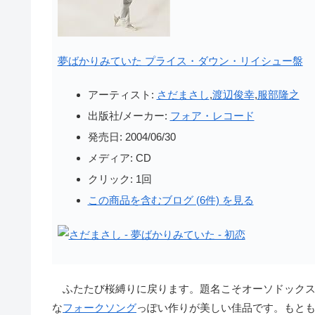
夢ばかりみていた プライス・ダウン・リイシュー盤
アーティスト:
さだまさし
,
渡辺俊幸
,
服部隆之
出版社/メーカー:
フォア・レコード
発売日:
2004/06/30
メディア:
CD
クリック
: 1回
この商品を含むブログ (6件) を見る
ふたたび桜縛りに戻ります。題名こそオーソドックス
な
フォークソング
っぽい作りが美しい佳品です。もと