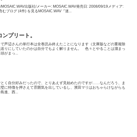
MOSAIC.WAV出版社/メーカー: MOSAIC.WAV発売日: 2008/09/19メディア:
むブログ (4件) を見るMOSAIC.WAV『迷...
コンプリート。
』で芦辺さんの単行本は全巻読み終えたことになります（文庫版などの重複除
先送りにしていたのかは自分でもよく解りません。 色々とやることは溜まっ
がまっ...
ごとく自分好みだったので、とりあえず見始めたのですが……なんだろう、ま
完璧に特徴を押さえて雰囲気を出しているし、濱田マリはおちゃらけながらも
進、西...