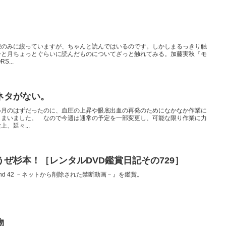
想のみに絞っていますが、ちゃんと読んではいるのです。しかしまるっきり触
ひと月ちょっとぐらいに読んだものについてざっと触れてみる。加藤実秋『モ
...
ネタがない。
い月のはずだったのに、血圧の上昇や眼底出血の再発のためになかなか作業に
しまいました。 なので今週は通常の予定を一部変更し、可能な限り作業に力
、延々...
ぜ杉本！［レンタルDVD鑑賞日記その729］
und 42 －ネットから削除された禁断動画－』を鑑賞。
物