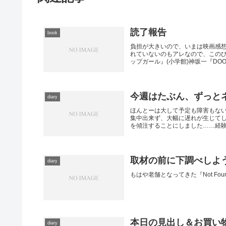
読了報告
book
負担が大きいので、いまは映画感
れていないのもアレなので、この
ップガール』(小学館)神坂一『DOORS
今週はたぶん、ずっと
diary
ほんとーは大して予定も障害もな
集中出来ず、大幅に遅れが生じて
を傾注することにしました……経験上
取材の前に下調べしよう
diary
もはや老舗となってきた『Not Fo
本日の見出し＆お買い
diary