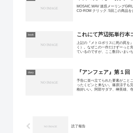
MOSAIC.WAV 迷惑メーリングGIRL/
CD-ROM クリック: 5回この商品を含
これにて芦辺拓単行本
book
上記の『メトロポリスに死の罠を
く）。なぜこの一作だけずーっと
ているのですが、ここ数日いまいち頭
『アンフェア』第１回
diary
予告に並べ立てられた要素がこと
ったくピンと来ない。篠原涼子も
格好いい。阿部サダヲ、榊英雄、寺島
読了報告