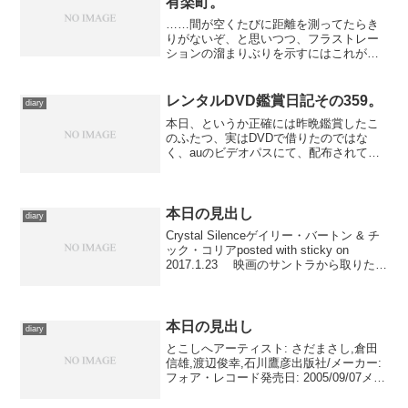
有楽町。
……間が空くたびに距離を測ってたらき
りがないぞ、と思いつつ、フラストレー
ションの溜まりぶりを示すにはこれがい
ちばん解りやすいので、またしてもこん
な見出しです。 通常休祝日にはあまり
映画館、というより繁華街に立ち寄らな
レンタルDVD鑑賞日記その359。
diary
い方針を貫いている私です...
本日、というか正確には昨晩鑑賞したこ
のふたつ、実はDVDで借りたのではな
く、auのビデオパスにて、配布されてい
るチケットを利用して借りたものです。
楽なんですが、画質はいまひとつ。まあ
それでも、チケットは毎月配布されてい
るのに、ふだんはその画...
本日の見出し
diary
Crystal Silenceゲイリー・バートン & チ
ック・コリアposted with sticky on
2017.1.23 映画のサントラから取りたか
ったんですが、配信はおろかＣＤも見つ
からなかったので、やむなくタイトル
に“Sil...
本日の見出し
diary
とこしへアーティスト: さだまさし,倉田
信雄,渡辺俊幸,石川鷹彦出版社/メーカー:
フォア・レコード発売日: 2005/09/07メデ
ィア: CD購入: 2人 クリック: 15回この商
品を含むブログ (23件) を見る シンプル