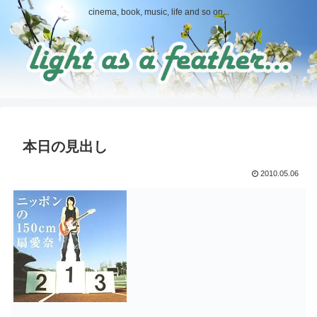
cinema, book, music, life and so on...
本日の見出し
2010.05.06