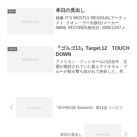
な構成で春の...
本日の見出し
diary
残像 IT’S MOSTLY RESIDUALアーティ
スト: クオン・ヴー出版社/メーカー:
NMNL RECORDS発売日: 2005/12/07メデ
ィア: CDこの商品を含むブログ (5件) を
見る パット・メセニー・グループで独
特なエ...
『ゴルゴ13』Target.12 TOUCH
anime
DOWN
アメリカン・フットボールの試合中、活
躍が期待されていた新人ライオネル・ブ
ルーが額を撃ち抜かれて絶命した。所轄
のボルチモア警察は現場で捕まえた東洋
人がゴルゴ13であると睨み、科学捜査で
追い詰めようとするが、古いタイプの刑
事ルーはその方針に反発...
『Dr.HOUSE Season3』第11話 リハビリ
本日の見出し