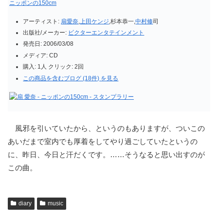
ニッポンの150cm
アーティスト:
扇愛奈
,
上田ケンジ
,杉本恭一,
中村修
司
出版社/メーカー:
ビクターエンタテインメント
発売日:
2006/03/08
メディア:
CD
購入
: 1人
クリック
: 2回
この商品を含むブログ (18件) を見る
風邪を引いていたから、というのもありますが、ついこの
あいだまで室内でも厚着をしてやり過ごしていたというの
に、昨日、今日と汗だくです。……そうなると思い出すのが
この曲。
diary
music