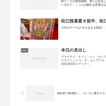
業どころか映画感想、更には言及
いるので、こっちは触れる必要はない
松江怪喜宴８前半、松江
diary
今年のテーマは“今を生きる怪談”
本日の見出し
diary
フライデイ・ナイト・イン・サンフ
クラフリン,パコ・デ・ルシアアル・
2001/03/23メディア: ...
自転車で錦糸町へ、ついでに東京スカ