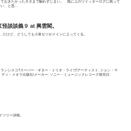
しておきたかったネタまで触れずじまい。 既に上のツイッターログに残って
、と思...
怪談談義９ at 興雲閣。
……だけど、どうしても小泉セツがメインに上ってくる。
ランシスコ?スーパー・ギター・トリオ・ライヴ!アーティスト: ジョン・マ
ディ・メオラ出版社/メーカー: ソニー・ミュージックレコーズ発売日:
イツリー渉猟。