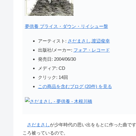
夢供養 プライス・ダウン・リイシュー盤
アーティスト:
さだまさし
,
渡辺俊幸
出版社/メーカー:
フォア・レコード
発売日:
2004/06/30
メディア:
CD
クリック
: 14回
この商品を含むブログ (20件) を見る
さだまさし
が少年時代の思い出をもとに作った曲で
ころ被っているので。