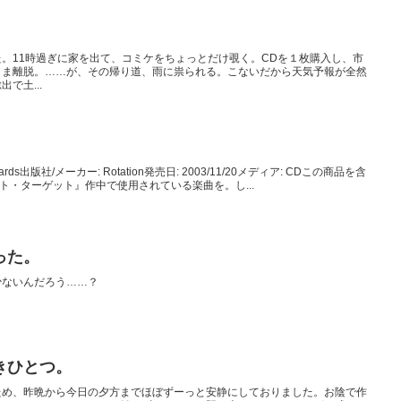
。11時過ぎに家を出て、コミケをちょっとだけ覗く。CDを１枚購入し、市
さま離脱。……が、その帰り道、雨に祟られる。こないだから天気予報が全然
で土...
izzards出版社/メーカー: Rotation発売日: 2003/11/20メディア: CDこの商品を含
ラスト・ターゲット』作中で使用されている楽曲を。し...
った。
少ないんだろう……？
きひとつ。
ため、昨晩から今日の夕方までほぼずーっと安静にしておりました。お陰で作