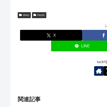
diary
music
X
LINE
tuc
関連記事