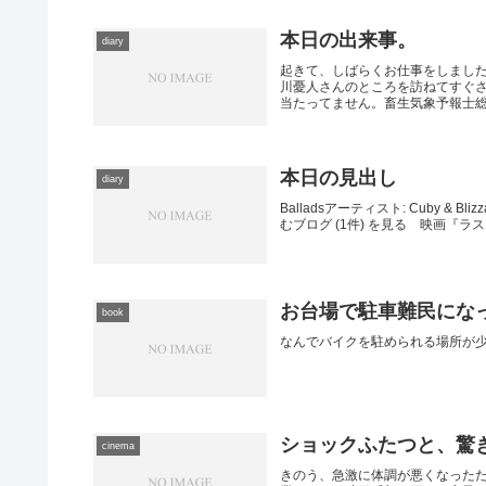
本日の出来事。
diary
起きて、しばらくお仕事をしました
川憂人さんのところを訪ねてすぐ
当たってません。畜生気象予報士総出
本日の見出し
diary
Balladsアーティスト: Cuby & Bl
むブログ (1件) を見る 映画『
お台場で駐車難民にな
book
なんでバイクを駐められる場所が
ショックふたつと、驚
cinema
きのう、急激に体調が悪くなった