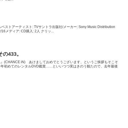
ーティスト: TVサントラ出版社/メーカー: Sony Music Distribution
1/02/16メディア: CD購入: 2人 クリッ...
の433。
(CHANCE iN) あけましておめでとうございます、というご挨拶もそこそ
年初めてのレンタルDVD鑑賞……といいつつ実はきのう観たので、去年最後