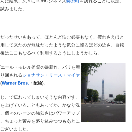
んだ結果、久々にTOHOシネマズ
錦糸町
を訪れることに決定。
を試みました。
だったせいもあって、ほとんど悩む必要もなく、疲れさえほと
利用して来たのが無駄だったような気分に陥るほどの近さ。自転
今後はここもなるべく利用するようにしようかしら。
ピエール・モレル監督の最新作、パリを舞
振り回される
ジョナサン・リース・マイヤ
(
Warner Bros.
・配給)
。
感じ、で伝わってしまいそうな内容です。
腕を上げていることもあってか、かなり洗
の、個々のシーンの強烈さはパワーアップ
し、ちょっと苦みを盛り込みつつもあとに
うございました。