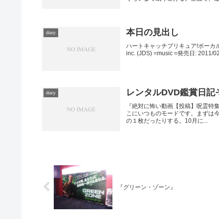
本日の見出し
diary
ハートキャッチプリキュア!ボーカルベストア
inc. (JDS) =music =発売日: 201
レンタルDVD鑑賞日記そ
diary
『絶対に怖い動画【投稿】呪霊特集』
こにいつものモードです。まずは今
の１枚だったりする。10月に...
『グリーン・ゾーン』