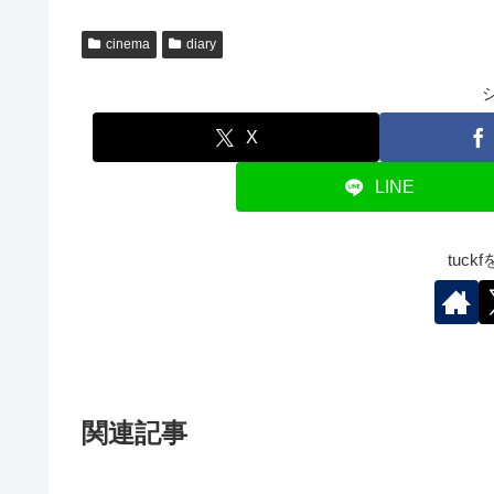
cinema
diary
X
LINE
tuc
関連記事