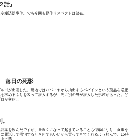
２話』
家令嬢誘拐事件。でも今回も原作リスペクトは健在。
。
14 落日の死影
ゴルゴが出没した。現地ではパパイヤから抽出するパパインという薬品を増産
職を求めるふりを装って潜入するが、先に別の男が潜入した形跡があった。ど
が交錯...
則。
風邪薬を飲んだですが、昼近くになって起きていることも億劫になり、食事を
に電話して帰宅するとき何でもいいから買ってきてくれるよう頼んで、15時
で薬...