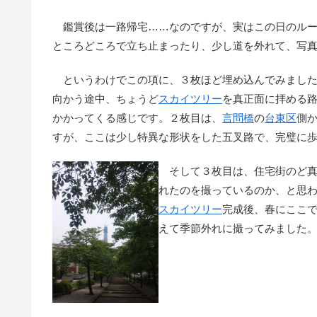
鑑賞後は一路帰宅……なのですが、実はこの日のルー
ところどころで立ち止まったり、少し道を外れて、写
というわけでこの項に、３枚ほど埋め込んでみました
向かう途中、ちょうど
スカイツリー
を真正面に拝める
かかってくる感じです。２枚目は、
言問橋
の
台東区
側
すが、ここは少し特異な形状をした五叉路で、完璧に
そして３枚目は、住宅街のど真
れたのを撮っているのか、と思
スカイツリー
完成後、春にここ
えて季節外れに撮ってみました