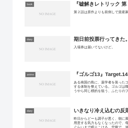
『嘘解きレトリック 第
book
第２話は原作よりも前倒しで資産
期日前投票行ってきた
diary
入場券は届いてないけど。
『ゴルゴ13』Target.
anime
ある南国の島に、薬学者を装った
する体制を整えている。ゴルゴは
うやら同じ標的を狙う、ふたりのプロ
いきなり冷え込むの反
diary
昨日からどーも調子が悪く、朝に
用意する気力もなくなったので、母
ぐらいまで眠りこける。空腹で、途中