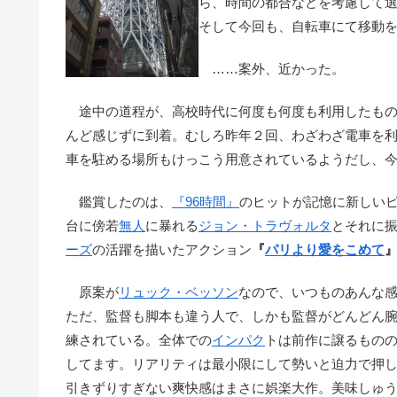
ら、時間の都合などを考慮して選
そして今回も、自転車にて移動
……案外、近かった。
途中の道程が、高校時代に何度も何度も利用したもの
んど感じずに到着。むしろ昨年２回、わざわざ電車を
車を駐める場所もけっこう用意されているようだし、
鑑賞したのは、
『96時間』
のヒットが記憶に新しい
台に傍若
無人
に暴れる
ジョン・トラヴォルタ
とそれに
ーズ
の活躍を描いたアクション
『
パリより愛をこめて
』
原案が
リュック・ベッソン
なので、いつものあんな
ただ、監督も脚本も違う人で、しかも監督がどんどん
練されている。全体での
インパク
トは前作に譲るもの
してます。リアリティは最小限にして勢いと迫力で押
引きずりすぎない爽快感はまさに娯楽大作。美味しゅ