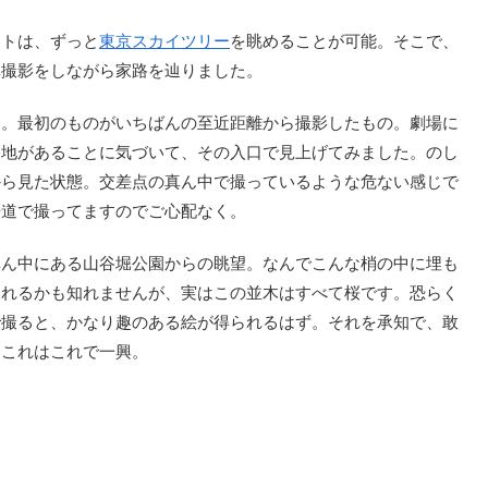
トは、ずっと
東京スカイツリー
を眺めることが可能。そこで、
真撮影をしながら家路を辿りました。
。最初のものがいちばんの至近距離から撮影したもの。劇場に
路地があることに気づいて、その入口で見上げてみました。のし
から見た状態。交差点の真ん中で撮っているような危ない感じで
歩道で撮ってますのでご心配なく。
ん中にある山谷堀公園からの眺望。なんでこんな梢の中に埋も
われるかも知れませんが、実はこの並木はすべて桜です。恐らく
で撮ると、かなり趣のある絵が得られるはず。それを承知で、敢
。これはこれで一興。