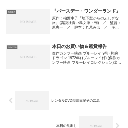
ウォルター・ヒル ／ 撮影監督：エイ
ドリアン・ヒドル ／ プロダクショ
ン・デザイナー：...
『バースデー・ワンダーランド』
anime
原作：柏葉幸子『地下室からのふしぎな
旅』(講談社青い鳥文庫・刊) ／ 監督：
原恵一 ／ 脚本：丸尾みほ ／ キャ
ラクターデザイン、メカデザイン、プロ
ップデザイン、イメージボード、美術設
定＆作画監修：イリヤ・クブシノブ
／ 演出：長友孝和 ／...
本日のお買い物＆鑑賞報告
cinema
傑作カンフー映画 ブルーレイ 9号 (片腕
ドラゴン 1972年) (ブルーレイ付) (傑作カ
ンフー映画 ブルーレイコレクション)出版
社/メーカー: デアゴスティーニ・ジャパ
ン発売日: 2016/12/20メディア: 雑誌この
商品を含むブログ...
レンタルDVD鑑賞日記その213。
本日の見出し