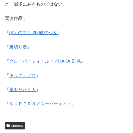
ど、滅多にあるものではない。
関連作品：
『
ぼくのエリ 200歳の少女
』
『
裏切り者
』
『
クローバーフィールド／HAKAISHA
』
『
キック・アス
』
『
扉をたたく人
』
『
ＳＵＰＥＲ８／スーパーエイト
』
cinema