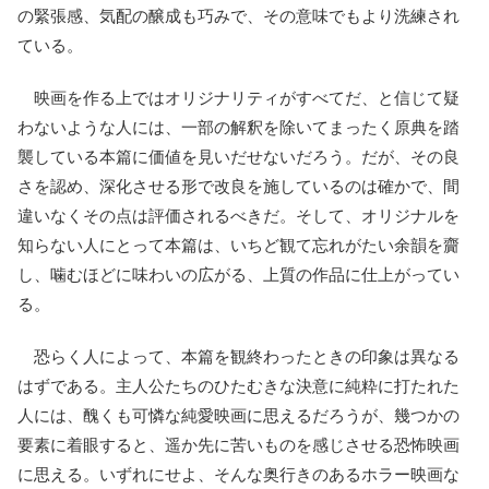
の緊張感、気配の醸成も巧みで、その意味でもより洗練され
ている。
映画を作る上ではオリジナリティがすべてだ、と信じて疑
わないような人には、一部の解釈を除いてまったく原典を踏
襲している本篇に価値を見いだせないだろう。だが、その良
さを認め、深化させる形で改良を施しているのは確かで、間
違いなくその点は評価されるべきだ。そして、オリジナルを
知らない人にとって本篇は、いちど観て忘れがたい余韻を齎
し、噛むほどに味わいの広がる、上質の作品に仕上がってい
る。
恐らく人によって、本篇を観終わったときの印象は異なる
はずである。主人公たちのひたむきな決意に純粋に打たれた
人には、醜くも可憐な純愛映画に思えるだろうが、幾つかの
要素に着眼すると、遥か先に苦いものを感じさせる恐怖映画
に思える。いずれにせよ、そんな奥行きのあるホラー映画な