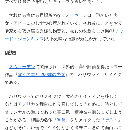
すべて綺麗に色を揃えたキューブが置いてあった。
学校にも家にも居場所のない
オーウェン
は、謎めいた少
女・アビーに少しずつ心惹かれていく。それ故に、ときおり
隣家から響き渡る異様な物音と、彼女の父親らしき男(
リチャ
ード・ジェンキンス
)の不気味な行動が気にかかっていた……
[感想]
スウェーデン
で製作され、世界的に高い評価を得たホラー
作品『
ぼくのエリ 200歳の少女
』の、ハリウッド・リメイク
である。
ハリウッドでのリメイクは、大枠のアイディアを残して、
あとは
アメリ
カを舞台に作り直してしまうために、時として
オリジナルの魅力であった雰囲気、精神性を損なってしまう
ことがある。韓国の名作『
箪笥
』をリメイクした『
ゲスト
』
などがそのいい例で、仕掛けがよく出来ているので面白いこ