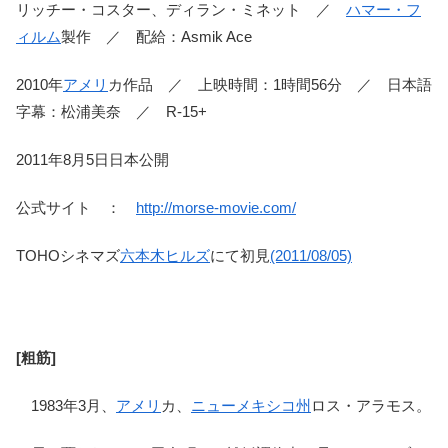
リッチー・コスター、ディラン・ミネット ／
ハマー・フ
ィルム
製作 ／ 配給：Asmik Ace
2010年
アメリ
カ作品 ／ 上映時間：1時間56分 ／ 日本語
字幕：松浦美奈 ／ R-15+
2011年8月5日日本公開
公式サイト ：
http://morse-movie.com/
TOHOシネマズ
六本木ヒルズ
にて初見
(2011/08/05)
[粗筋]
1983年3月、
アメリ
カ、
ニューメキシコ州
ロス・アラモス。