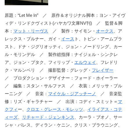
原題：“Let Me In” ／ 原作＆オリジナル脚本：ヨン・アイヴ
ィデ・リンドクヴィスト(ハヤカワ文庫NV刊) ／ 監督＆脚
本：
マット・リーヴス
／ 製作：サイモン・
オークス
、ア
レックス・ブルナー、ガイ・
イース
ト、トビン・アームプラ
スト、ドナ・ジグリオッティ、ジョン・ノードリング、カー
ル・モリンデル ／ 製作総指揮：ナイジェル・シンクレ
ア、ジョン・プタク、フィリップ・
エルウェイ
、フレドリ
ク・マルンベリ ／ 撮影監督：グレッグ・
フレイザー
／ プロダクション・デザイナー：フォード・ホイーラー
／ 編集：スタン・サルファス ／ 衣装：メリッサ・ブル
ーニング ／ 音楽：
マイケル・ジアッチーノ
／ 音楽監
修：リズ・ギャラチャー ／ 出演：コディ・スミット＝
マ
クフィ
ー、
クロエ・グレース・モレッツ
、
イライアス・コテ
ィーズ
、
リチャード・ジェンキンス
、カーラ・ブオノ、サー
シャ・パレス、ディラン・ケニン、クリス・ブラウニング、