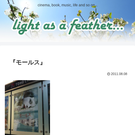
cinema, book, music, life and so on...
『モールス』
2011.08.08