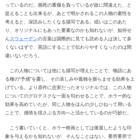
っているのだ。瀕死の重傷を負っているが故に間違えた、と
捉えることも出来るが、あとで明かされるこの人物の素性を
考えると、深読みしたくなる描写である。或いはこのあた
り、オリジナルにもあった要素なのかも知れないが、如何せ
ん
スウェーデン
の言葉は国際的に見ても読める人は決して多
くないはずで、英語にすることで伝わりやすくなったのは間
違いないだろう。
この人物については他にも描写が増えたことで、物語にあ
る種の“予感”を齎し、その哀しみや孤独を膨らませる効果を上
げている。より原作に忠実だったオリジナルでは、この人物
についてのグロテスクな一面を匂わせることで、ホラー的な
効果を高めていたが、同じ人物をほんの少しひねって用いる
ことで、感情を揺さぶる方向へと活かしているのが巧妙だ。
こう書いていくと、ホラー映画としては後退したような印
象を与えるかも知れないが、そんなことはない。要所要所で