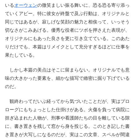
いる
オーウェン
の微笑ましい振る舞いに、恐る恐る寄り添っ
ていくアビー。特に彼女が終盤で及ぶ行動は、オリジナルと
同じではあるが、寂しげな笑顔の魅力と相俟って、いっそう
切なさがこみあげる。優秀な役者にツボを押さえた表現が、
オリジナルにもあった良さを更に引き立てている。このあた
りだけでも、本篇はリメイクとして充分すぎるほどに仕事を
果たしている。
しかし本篇の美点はそこに留まらない。オリジナルでも意
味の大きかった要素を、細かな描写で緻密に掘り下げている
のだ。
観終わってだいぶ経ってから気づいたことだが、実はプロ
ローグにもちょっとした仕掛けがある。火傷を負って病院に
担ぎ込まれた人物が、刑事や看護師たちの目を離している隙
に、書き置きを残して窓から身を投じる。このとき記した書
き置きが大写しになるのだが、実はこの文章、スペルが間違