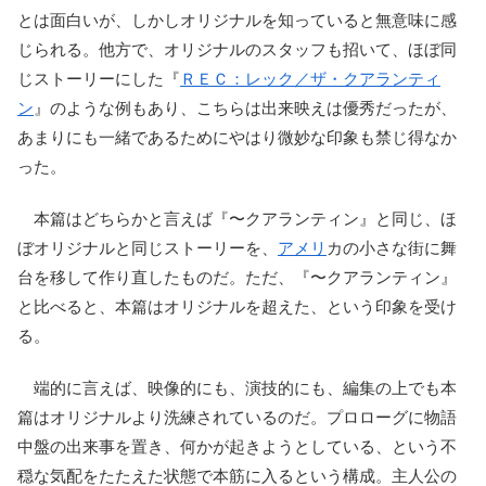
とは面白いが、しかしオリジナルを知っていると無意味に感
じられる。他方で、オリジナルのスタッフも招いて、ほぼ同
じストーリーにした『
ＲＥＣ：レック／ザ・クアランティ
ン
』のような例もあり、こちらは出来映えは優秀だったが、
あまりにも一緒であるためにやはり微妙な印象も禁じ得なか
った。
本篇はどちらかと言えば『〜クアランティン』と同じ、ほ
ぼオリジナルと同じストーリーを、
アメリ
カの小さな街に舞
台を移して作り直したものだ。ただ、『〜クアランティン』
と比べると、本篇はオリジナルを超えた、という印象を受け
る。
端的に言えば、映像的にも、演技的にも、編集の上でも本
篇はオリジナルより洗練されているのだ。プロローグに物語
中盤の出来事を置き、何かが起きようとしている、という不
穏な気配をたたえた状態で本筋に入るという構成。主人公の