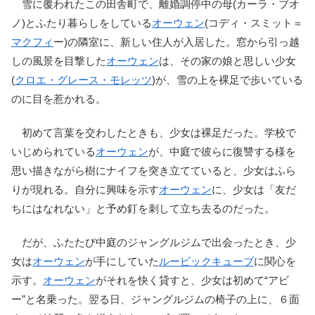
雪に覆われたこの田舎町で、離婚調停中の母(カーラ・ブオ
ノ)とふたり暮らしをしている
オーウェン
(コディ・スミット＝
マクフィ
ー)の隣室に、新しい住人が入居した。窓から引っ越
しの風景を目撃した
オーウェン
は、その家の娘と思しい少女
(
クロエ・グレース・モレッツ
)が、雪の上を裸足で歩いている
のに目を惹かれる。
初めて言葉を交わしたときも、少女は裸足だった。学校で
いじめられている
オーウェン
が、中庭で彼らに復讐する様を
思い描きながら樹にナイフを突き立てていると、少女はふら
りが現れる。自分に興味を示す
オーウェン
に、少女は「友だ
ちにはなれない」と予め釘を刺して立ち去るのだった。
だが、ふたたび中庭のジャングルジムで出会ったとき、少
女は
オーウェン
が手にしていた
ルービックキューブ
に関心を
示す。
オーウェン
がそれを快く貸すと、少女は初めて“アビ
ー”と名乗った。翌る日、ジャングルジムの椅子の上に、６面