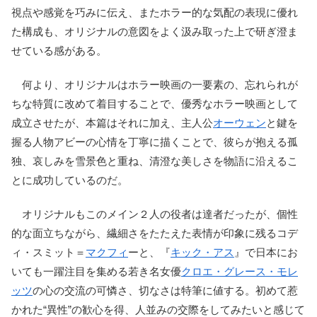
視点や感覚を巧みに伝え、またホラー的な気配の表現に優れ
た構成も、オリジナルの意図をよく汲み取った上で研ぎ澄ま
せている感がある。
何より、オリジナルはホラー映画の一要素の、忘れられが
ちな特質に改めて着目することで、優秀なホラー映画として
成立させたが、本篇はそれに加え、主人公
オーウェン
と鍵を
握る人物アビーの心情を丁寧に描くことで、彼らが抱える孤
独、哀しみを雪景色と重ね、清澄な美しさを物語に沿えるこ
とに成功しているのだ。
オリジナルもこのメイン２人の役者は達者だったが、個性
的な面立ちながら、繊細さをたたえた表情が印象に残るコデ
ィ・スミット＝
マクフィ
ーと、『
キック・アス
』で日本にお
いても一躍注目を集める若き名女優
クロエ・グレース・モレ
ッツ
の心の交流の可憐さ、切なさは特筆に値する。初めて惹
かれた“異性”の歓心を得、人並みの交際をしてみたいと感じて