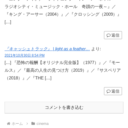
ラジオシティ・ミュージック・ホール 奇蹟の一夜～』／
『キング・アーサー（2004）』／『クロッシング（2009）』
[…]
返信
『キャッシュトラック』 | light as a feather…
より:
2021年10月30日 8:54 PM
[…] 『恐怖の報酬【オリジナル完全版】（1977）』／『モー
ルス』／『最高の人生の見つけ方（2019）』／『サスペリア
（2018）』／『THE […]
返信
コメントを書き込む
ホーム
cinema