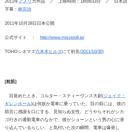
2011年
アメリ
カ作品 ／ 上映時間：1時間33分 ／ 日本語
字幕：
林完治
2011年10月28日日本公開
公式サイト ：
http://www.mission8.jp/
TOHOシネマズ
六本木ヒルズ
にて初見
(2011/10/30)
[粗筋]
目覚めたとき、コルター・スティーヴンス大尉(
ジェイク・
ギレンホール
)は何故か電車に乗っていた。目の前には、彼の
助言に感謝を口にする、見知らぬ女性。どうやらそれがシカ
ゴ行きの通勤電車のなかで、彼がショーンという男の心に潜
り込んでいるらしい、と気付いた次の瞬間、電車は爆発し