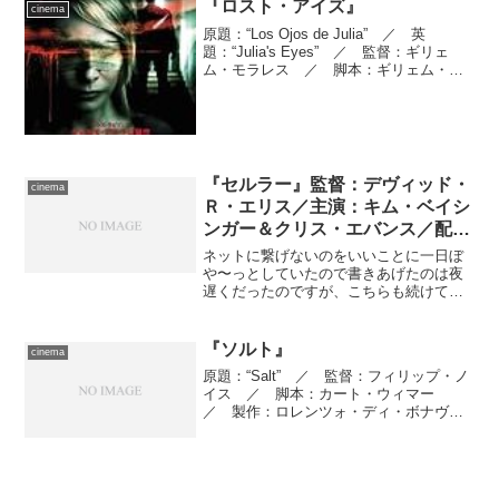
ーター...
『ロスト・アイズ』
cinema
原題：“Los Ojos de Julia” ／ 英
題：“Julia's Eyes” ／ 監督：ギリェ
ム・モラレス ／ 脚本：ギリェム・モ
ラレス、オリオル・パウロ ／ 製作：
ギレルモ・デル・トロ、ホアキン・パド
ロ、マル・タルガローナ ／ 撮...
『セルラー』監督：デヴィッド・
cinema
Ｒ・エリス／主演：キム・ベイシ
ンガー＆クリス・エバンス／配
給：日本ヘラルド
ネットに繋げないのをいいことに一日ぼ
や〜っとしていたので書きあげたのは夜
遅くだったのですが、こちらも続けてア
ップ。「「で、ライアン君は彼女とより
を戻せたのだろうか。」からどうぞ。
……まあ無理だろね、事件を通して成長
『ソルト』
cinema
はしたっぽいがそれはそれ。
原題：“Salt” ／ 監督：フィリップ・ノ
イス ／ 脚本：カート・ウィマー
／ 製作：ロレンツォ・ディ・ボナヴェ
ンチュラ、サニル・パーカシュ ／ 製
作総指揮：リック・キドニー、マーク・
ヴァーラディアン、ライアン・カヴァノ
ー ／ 撮影監督：...