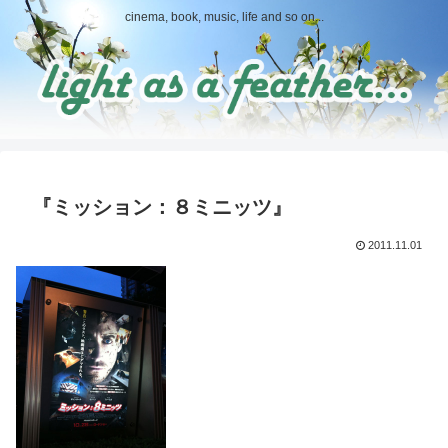
cinema, book, music, life and so on...
『ミッション：８ミニッツ』
2011.11.01