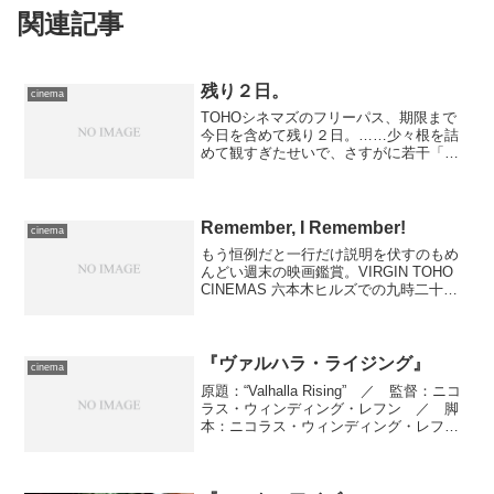
関連記事
残り２日。
cinema
TOHOシネマズのフリーパス、期限まで
今日を含めて残り２日。……少々根を詰
めて観すぎたせいで、さすがに若干「も
うゴールしていいよね」気分に陥ってい
たのですが、やっぱりこれも観ておきた
い、と夕方からお出かけ。劇場は昨日に
引き続き、TOHOシネ...
Remember, I Remember!
cinema
もう恒例だと一行だけ説明を伏すのもめ
んどい週末の映画鑑賞。VIRGIN TOHO
CINEMAS 六本木ヒルズでの九時二十分
からの初回に充分間に合うように出発、
十五分前には現地入り。……窓口が酷い
ことになっていた。 六つぐらい並んで
いるチケ...
『ヴァルハラ・ライジング』
cinema
原題：“Valhalla Rising” ／ 監督：ニコ
ラス・ウィンディング・レフン ／ 脚
本：ニコラス・ウィンディング・レフ
ン、ロイ・ヤコブセン ／ 撮影監督：
モーテン・ソーボー ／ 編集：マシュ
ー・ニューマン ／ 音楽：ペーターペ