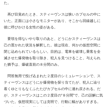
た。
再び目覚めたとき、スティーヴンスは狭いカプセルの中に
いた。正面には小さなモニターがあり、そこから回線越しに
彼に呼びかける女性の姿がある。
要領を得ないやり取りのあと、どうにかスティーヴンスは
己の置かれた状況を解釈した。彼は現在、何かの仮想空間に
閉じ込められているらしい。目的は、電車を破壊し乗客を全
滅させた爆発物を取り除き、犯人を見つけること。与えられ
た猶予は、爆破直前の８分間のみ。
問答無用で投げ込まれた２度目のシミュレーションで、ス
ティーヴンスはどうにか爆発物を探り当てたが、犯人に辿り
着くゆとりもなくふたたびカプセルの中に連れ戻される。だ
が、スティーヴンスはこの２度目の“８分間”で、己の誤解に気
づいた。仮想現実にしては克明で、行動に幅がありすぎる。