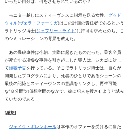
いったい自分は、何をさせられているのか？
モニター越しにスティーヴンスに指示を送る女性、
グッド
ウィル
(
ヴェラ・ファーミガ
)はこの計画の責任者であるという
ラトリッジ博士(
ジェフリー・ライト
)に許可を求めたのち、こ
のシミュレーションの背景を教えた。
あの爆破事件は今朝、実際に起きたものだった。乗客全員
が死亡する凄惨な事件を引き起こした犯人は、シカゴに対し
て
爆破予告
を行っている。そこでラトリッジ博士は、自らが
開発したプログラムにより、死者のひとりであるショーンの
最後の記憶とスティーヴンスの意識をリンクし、再生可能
な“８分間”の仮想空間のなかで、彼に犯人を捜させようと試み
ていたのである――
[感想]
ジェイク・ギレンホール
は本作のオファーを受けるに当た