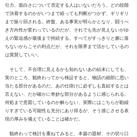
引力、面白さについて否定する人はいないだろう。どの段階
で決着するのかがいつまで経っても判断がつかず、ギリギリ
まで振り回される。終盤、ある事実が明らかとなり、闘うべ
き方向性が変わっているのだが、それでも先が見えないがゆ
えの緊迫感が最後まで持続する。すべてがすっきりと腑に落
ちないからこその利点だが、それを限界まで活かしているの
は賞賛していい。
そして、不合理に見えるかも知れないあの結末にしても、
実のところ、観終わってから検証すると、物語の細部に思い
当たる部分があるのだ。あの仕掛けに必ずしも直結するとは
言えない、だが確かに奇妙な部分があるように感じられる。
何処まで意図しているのか解らない、実際にはこちらが勘繰
りすぎている可能性も充分にあり得るが、そう感じさせる表
現の厚みを備えていることは確かだ。
観終わって検討を重ねてみると、本篇の題材、その切り口