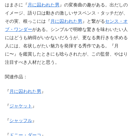
はまさに『
月に囚われた男
』の変奏曲の趣がある。出だしの
イメージ、語り口は動きの激しいサスペンス・タッチだが、
その実、根っこには『
月に囚われた男
』と繋がる
センス・オ
ブ・ワンダー
がある。シンブルで明瞭な驚きを味わいたい人
にはどうも納得がいかないだろうが、更なる奥行きを求める
人には、名状しがたい魅力を発揮する秀作である。『月
に〜』を鑑賞したときにも唸らされたが、この監督、やはり
注目すべき人材だと思う。
関連作品：
『
月に囚われた男
』
『
ジャケット
』
『
シャッフル
』
『
ドニー・ダーコ
』