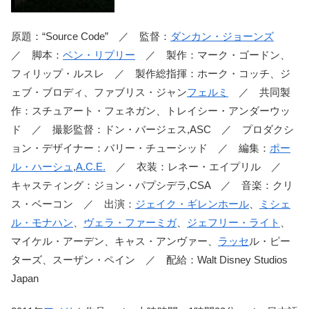
原題：“Source Code” ／ 監督：
ダンカン・ジョーンズ
／ 脚本：
ベン・リプリー
／ 製作：マーク・ゴードン、
フィリップ・ルスレ ／ 製作総指揮：ホーク・コッチ、ジ
ェブ・ブロディ、ファブリス・ジャン
フェルミ
／ 共同製
作：スチュアート・フェネガン、トレイシー・アンダーウッ
ド ／ 撮影監督：ドン・バージェス,ASC ／ プロダクシ
ョン・デザイナー：バリー・チューシッド ／ 編集：
ポー
ル・ハーシュ
,
A.C.E.
／ 衣装：レネー・エイプリル ／
キャスティング：ジョン・パプシデラ,CSA ／ 音楽：クリ
ス・ベーコン ／ 出演：
ジェイク・ギレンホール
、
ミシェ
ル・モナハン
、
ヴェラ・ファーミガ
、
ジェフリー・ライト
、
マイケル・アーデン、キャス・アンヴァー、
ラッセ
ル・ピー
ターズ、スーザン・ペイン ／ 配給：Walt Disney Studios
Japan