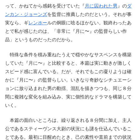
って、かねてから感銘を受けていた『
月に囚われた男
』の
ダ
ンカン・ジョーンズ
を監督に推薦したのだという。それが事
実なら、ギ
レンホー
ルの炯眼に唸るほかない。観終わったあ
とで私が感じたのは、「非常に『月に〜』の監督らしい作
品」というものだったのだから。
特殊な条件を積み重ねたうえで穏やかなサスペンスを構築
していた『月に〜』と比較すると、本篇は実に動きが激しく
スピード感に富んでいる。だが、それでもこの凝りようは確
かに『月に〜』の監督らしい。いきなり奇妙なシチュエーシ
ョンに放り込まれた男の動揺、混乱を描きつつも、同じ８分
間に複雑な変化を組み込み、実に個性的なドラマを構築して
いく。
本篇の面白いところは、繰り返される８分間に加え、主人
公であるスティーヴンス大尉の状況にも謎を仕込んでいるこ
とである。最初に目醒めたとき、己の素性や直前までの状況