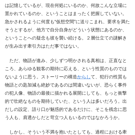
は記憶しているが、現在何処にいるのか、何故こんな立場に
置かれているのか、ということはまったく把握していない。
急かされるように何度も“仮想空間”に送りこまれ、要求を満た
そうとするが、他方で自分自身がどういう状態にあるのか、
ということへの疑念も彼を襲い続ける。２層仕立ての謎解き
が生み出す牽引力はただ事ではない。
ただ、物語が進み、少しずつ明かされる真相は、正直なと
ころ、あらゆる観客の期待に応える、という性質のものでは
ないように思う。ストーリーの構造
からし
て、犯行の性質も
物語との匙加減も絶妙であるのは間違いないが、恐らく事件
の犯人像、物語の最後に描かれる展開にしても、もっと衝撃
的で壮絶なものを期待していた、という人は多いだろう。出
だしの設定、語り口が魅惑的であるだけに、そこを残念に思
う人も、肩透かしだと苛立つ人もいるのではなかろうか。
しかし、そういう不満を抱いたとしても、過程における牽