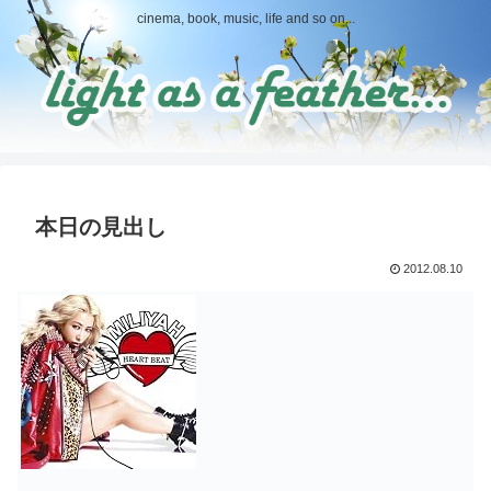
cinema, book, music, life and so on...
本日の見出し
2012.08.10