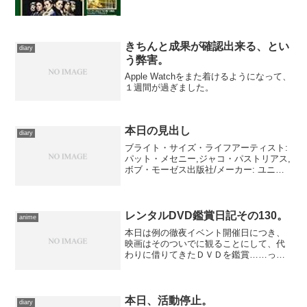
2016/05/10メディア: 雑誌この商品を含む
ブログ (...
きちんと成果が確認出来る、とい
diary
う弊害。
Apple Watchをまた着けるようになって、
１週間が過ぎました。
本日の見出し
diary
ブライト・サイズ・ライフアーティスト:
パット・メセニー,ジャコ・パストリアス,
ボブ・モーゼス出版社/メーカー: ユニバ
ーサル ミュージック クラシック発売日:
2008/10/08メディア: CD クリック: 1回こ
の商品を含むブログ (...
レンタルDVD鑑賞日記その130。
anime
本日は例の徹夜イベント開催日につき、
映画はそのついでに観ることにして、代
わりに借りてきたＤＶＤを鑑賞……って
も、毎度のこれですが。『ふたりはプリ
キュア Vol.8』(Marverous Entertainment
Inc.) ドツクゾーンの...
本日、活動停止。
diary