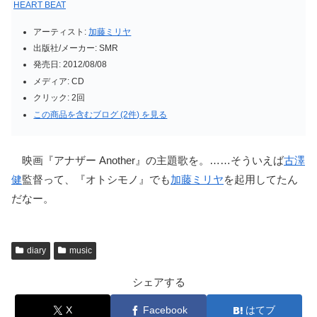
HEART BEAT
アーティスト:
加藤ミリヤ
出版社/メーカー:
SMR
発売日:
2012/08/08
メディア:
CD
クリック
: 2回
この商品を含むブログ (2件) を見る
映画『アナザー Another』の主題歌を。……そういえば
古澤
健
監督って、『オトシモノ』でも
加藤ミリヤ
を起用してたん
だなー。
diary
music
シェアする
X
Facebook
はてブ