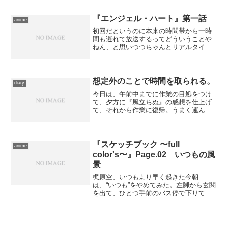
と毎度ながらの言い訳をして、今日も夕
方からお出かけです。 残暑の厳しい夕
刻に赴いたのは、ユナイテ...
『エンジェル・ハート』第一話
anime
初回だというのに本来の時間帯から一時
間も遅れて放送するってどういうことや
ねん、と思いつつちゃんとリアルタイム
で鑑賞する。 以下、ちょこっとだけ原
作初期のネタバレを含むので、切り分け
ます。
想定外のことで時間を取られる。
diary
今日は、午前中までに作業の目処をつけ
て、夕方に『風立ちぬ』の感想を仕上げ
て、それから作業に復帰。うまく運んだ
ら、１時間ぐらい『ＤＱＸ』を遊ん
で……などと頭のなかで思い描いていた
のですが、その合間にちょこっと某イベ
ントのチケット発売情報を調べ...
『スケッチブック 〜full
anime
color's〜』Page.02 いつもの風
景
梶原空、いつもより早く起きた今朝
は、“いつも”をやめてみた。左脚から玄関
を出て、ひとつ手前のバス停で下りて。
それだけで、違ったことがあちこちで目
に留まるようになる…… 先週以上にま
ったりのんびりした筆致。漫才の露出が
減ったのが寂しい元Aic...