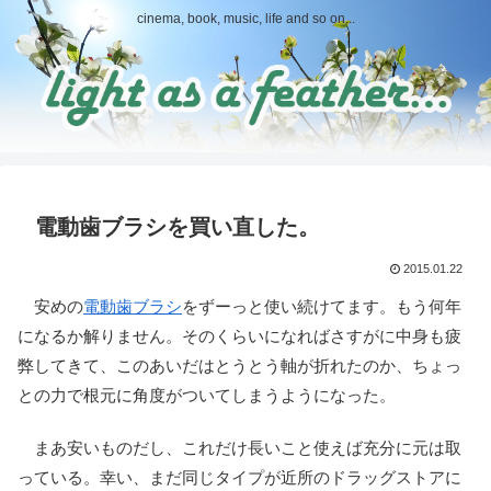
cinema, book, music, life and so on...
電動歯ブラシを買い直した。
2015.01.22
安めの
電動歯ブラシ
をずーっと使い続けてます。もう何年
になるか解りません。そのくらいになればさすがに中身も疲
弊してきて、このあいだはとうとう軸が折れたのか、ちょっ
との力で根元に角度がついてしまうようになった。
まあ安いものだし、これだけ長いこと使えば充分に元は取
っている。幸い、まだ同じタイプが近所のドラッグストアに