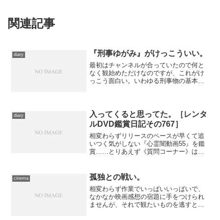
関連記事
『刑事ゆがみ』がけっこういい。
diary
最初はチャンネルが合っていたので何と
なく観始めただけなのですが、これがけ
っこう面白い。いわゆる刑事物の基本は
押さえてるんですが、そこに私立探偵的
な湯神というキャラクターを押し込むこ
とで、少しひねった展開を実現してい
る。主人公がだいぶアウトロ...
入ってくると思ってた。［レンタ
diary
ルDVD鑑賞日記その767］
相変わらずリリースのペースが早くて追
いつく気がしない『心霊闇動画55』を鑑
賞……とりあえず《質問コーナー》はや
らない方がいいと思うよ。
孤独との戦い。
cinema
相変わらず作業でいっぱいいっぱいで、
なかなか映画感想の宿題に手をつけられ
ませんが、それで観たいものを逃すとど
うも気持ちにしこりが残ってしまう――