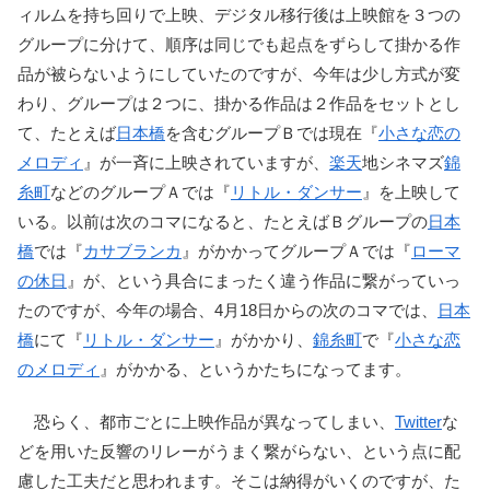
ィルムを持ち回りで上映、デジタル移行後は上映館を３つの
グループに分けて、順序は同じでも起点をずらして掛かる作
品が被らないようにしていたのですが、今年は少し方式が変
わり、グループは２つに、掛かる作品は２作品をセットとし
て、たとえば
日本橋
を含むグループＢでは現在『
小さな恋の
メロディ
』が一斉に上映されていますが、
楽天
地シネマズ
錦
糸町
などのグループＡでは『
リトル・ダンサー
』を上映して
いる。以前は次のコマになると、たとえばＢグループの
日本
橋
では『
カサブランカ
』がかかってグループＡでは『
ローマ
の休日
』が、という具合にまったく違う作品に繋がっていっ
たのですが、今年の場合、4月18日からの次のコマでは、
日本
橋
にて『
リトル・ダンサー
』がかかり、
錦糸町
で『
小さな恋
のメロディ
』がかかる、というかたちになってます。
恐らく、都市ごとに上映作品が異なってしまい、
Twitter
な
どを用いた反響のリレーがうまく繋がらない、という点に配
慮した工夫だと思われます。そこは納得がいくのですが、た