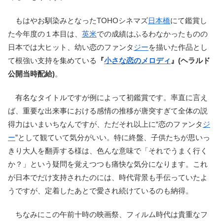
もはやお馴染みとなったTOHOシネマズ
日本橋
にて鑑賞し
た今年度の１本目は、
英米
での成績はふるわなかったものの
日本では大ヒット、幼い恋のファンタ
ジー
を描いた作品とし
て根強い支持を集めている
『
小さな恋のメロディ
』(ヘラルド
公開当時配給)
。
有名なタイトルですが例によって初鑑賞です。率直に言え
ば、重要な出来事における感情の推移が唐突すぎて全体の説
得力はいまいちなんですが、ただそれ以上に“恋のファンタ
ジ
ー
”として観ていて気分がいい。特に終盤、子供たちが思いっ
きり大人を翻弄する様は、色んな意味で「それでうまく行く
か？」という疑問を覚えつつも痛快な気分になります。これ
が日本でだけ支持されたのには、時代背景も手伝っていたよ
うですが、定着したあとで愛され続けているのも納得。
ちなみにこの午前十時の映画祭、フィルム時代は貴重なフ