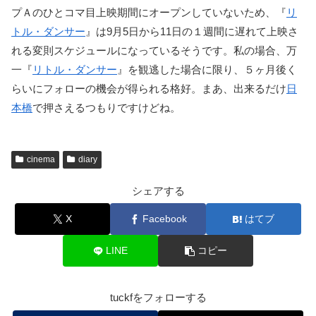
プＡのひとコマ目上映期間にオープンしていないため、『
リ
トル・ダンサー
』は9月5日から11日の１週間に遅れて上映さ
れる変則スケジュールになっているそうです。私の場合、万
一『
リトル・ダンサー
』を観逃した場合に限り、５ヶ月後く
らいにフォローの機会が得られる格好。まあ、出来るだけ
日
本橋
で押さえるつもりですけどね。
cinema
diary
シェアする
X
Facebook
はてブ
LINE
コピー
tuckfをフォローする