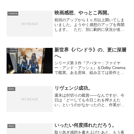
スタイン、レン・アマト、シドニー・ポ
ラック、ジェイ・ローチ ／ 撮影監
督：ジム・デノー...
映画感想、やっとこ再開。
cinema
前回のアップから１ヶ月以上開いてしま
いました。ようやく感想のアップを再開
します。 ただ、別に劇的に状況が改善
したわけではないのです。ただ、先送り
にしすぎてそろそろ精神衛生的に危ない
レベルに来たので、負担にならないペー
スで片付けていくことにし...
新世界《パンドラ》の、更に深層
cinema
へ。
シリーズ第３作『アバター：ファイヤ
ー・アンド・アッシュ』をDolby Cinema
で鑑賞。ある意味、組み立ては前作と共
通しているけど、未知の世界への没入感
は更に増してる。
リヴェンジ成功。
diary
週末は封切りの鑑賞――なんですが、今
日は「どーしても今日これを押さえた
い」というのがなかったのと、作業がち
ょっともたついているし、他にもやるこ
とがあったので断念。 やらねばならな
いことのひとつは当然ながらレンタルＤ
ＶＤの返却です。天気予報で...
いったい何度揺れただろう。
diary
取り急ぎ感想を書き上げたあと、もう夜