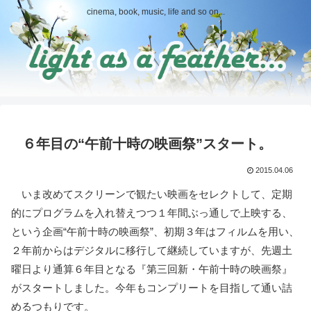
cinema, book, music, life and so on...
６年目の“午前十時の映画祭”スタート。
2015.04.06
いま改めてスクリーンで観たい映画をセレクトして、定期
的にプログラムを入れ替えつつ１年間ぶっ通しで上映する、
という企画“午前十時の映画祭”、初期３年はフィルムを用い、
２年前からはデジタルに移行して継続していますが、先週土
曜日より通算６年目となる『第三回新・午前十時の映画祭』
がスタートしました。今年もコンプリートを目指して通い詰
めるつもりです。