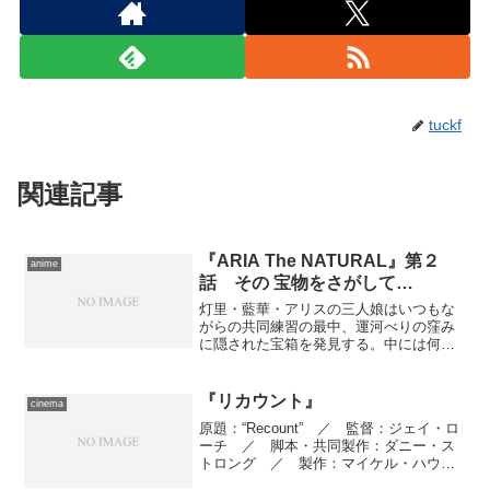
tuckf
関連記事
『ARIA The NATURAL』第２
anime
話 その 宝物をさがして…
灯里・藍華・アリスの三人娘はいつもな
がらの共同練習の最中、運河べりの窪み
に隠された宝箱を発見する。中には何か
の在処を示す暗号が記されていた。興味
を惹かれた三人娘はその場所に赴くが、
そこに隠されていたのはまた次の場所を
『リカウント』
cinema
示す暗号。暗号、暗号の繰...
原題：“Recount” ／ 監督：ジェイ・ロ
ーチ ／ 脚本・共同製作：ダニー・ス
トロング ／ 製作：マイケル・ハウス
マン ／ 製作総指揮：ポーラ・ワイン