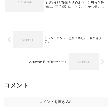
も遅いけど作業を進めよう、と思った矢
先に、立て続けに小さく、しかし長い地
震が起きました。おいおいやけに続く
な、と微かに怖くなって気象庁のホーム
ページで情報を参照してみると、何と７
日の14時を最初に、ほぼ同...
チャン・ロンジー監督『共犯』一般公開決
定。
2015年04月06日のツイート
コメント
コメントを書き込む