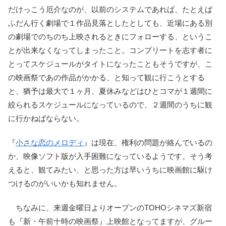
だけっこう厄介なのが、以前のシステムであれば、たとえば
ふだん行く劇場で１作品見落としたとしても、近場にある別
の劇場でのちのち上映されるときにフォローする、というこ
とが出来なくなってしまったこと。コンプリートを志す者に
とってスケジュールがタイトになったこともそうですが、こ
の映画祭であの作品がかかる、と知って観に行こうとする
と、猶予は最大で１ヶ月、夏休みなどはひとコマが１週間に
絞られるスケジュールになっているので、２週間のうちに観
に行かねばならない。
『
小さな恋のメロディ
』は現在、権利の問題が絡んでいるの
か、映像ソフト版が入手困難になっているようです。そう考
えると、観てみたい、と思った方は早いうちに映画館に駆け
つけるのがいいかも知れません。
ちなみに、来週金曜日よりオープンのTOHOシネマズ新宿
も『新・午前十時の映画祭』上映館となってますが、グルー