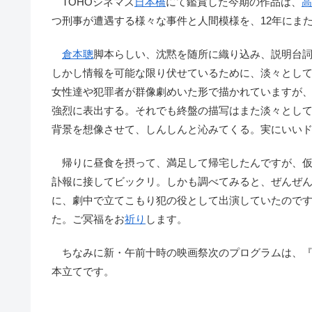
TOHOシネマズ
日本橋
にて鑑賞した今期の作品は、
高
つ刑事が遭遇する様々な事件と人間模様を、12年にま
倉本聰
脚本らしい、沈黙を随所に織り込み、説明台
しかし情報を可能な限り伏せているために、淡々とし
女性達や犯罪者が群像劇めいた形で描かれていますが
強烈に表出する。それでも終盤の描写はまた淡々とし
背景を想像させて、しんしんと沁みてくる。実にいい
帰りに昼食を摂って、満足して帰宅したんですが、仮
訃報に接してビックリ。しかも調べてみると、ぜんぜん気
に、劇中で立てこもり犯の役として出演していたので
た。ご冥福をお
祈り
します。
ちなみに新・午前十時の映画祭次のプログラムは、
本立てです。