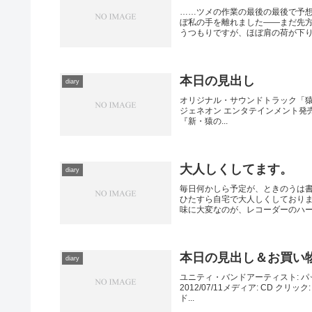
……ツメの作業の最後の最後で予
ぼ私の手を離れました――まだ先
うつもりですが、ほぼ肩の荷が下りた
本日の見出し
diary
オリジナル・サウンドトラック「猿
ジェネオン エンタテインメント発売日:
『新・猿の...
大人しくしてます。
diary
毎日何かしら予定が、ときのうは
ひたすら自宅で大人しくしており
味に大変なのが、レコーダーのハード
本日の見出し＆お買い
diary
ユニティ・バンドアーティスト: パ
2012/07/11メディア: CD 
ド...