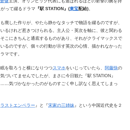
倉健
主演、オリンピック代表にも選ばれるほどの射撃の腕を持
たがって綴るドラマ
『駅 STATION』(
東宝
配給)
。
詞も廃した作りが、やたら静かなタッチで物語を綴るのですが、
ているけれど惹きつけられる。主人公・英次を軸に、彼と関わる
、そこにきちんと通底するものがあり、それがクライマックスで
ているのですが、個々の行動が示す英次の心情、描かれなかった
ドラマです。
眠を取ろうと横になりつつ
スマホ
をいじっていたら、
阿藤快
の
づいてませんでしたが、まさに今日観た『駅 STATION』
す……気づかなかったのがものすごく申し訳なく思えてしまっ
『
ラストエンペラー
』と『
宋家の三姉妹
』という中国近代史を２