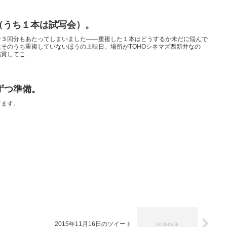
（うち１本は試写会）。
合３回分もあたってしまいました――重複した１本はどうするか未だに悩んで
そのうち重複していないほうの上映日。場所がTOHOシネマズ西新井なの
してこ...
ずつ準備。
てます。
2015年11月16日のツイート