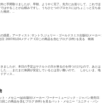
想外に手間取りましたが、早朝、ようやく完了。先方にお送りして、これでほ
方ではやることが山積みですし、うちひとつのプロセスにはちょこっと立ち会
格好。...
の惑星」アーティスト: サントラ,ジェリー・ゴールドスミス出版社/メーカー:
 2007/01/24メディア: CDこの商品を含むブログ (3件) を見る 映画
書きましたが、本日の予定はヤクルトの方が来るのを待つだけなので、あとは
ました……まだまだ体調が安定しているとは言い難いので。 しかしいま、地
ディス...
物
ット・メセニー(g)出版社/メーカー: ワーナーミュージック・ジャパン発売日:
クリック: 1回この商品を含むブログ (6件) を見るパット・メセニー『ユニティ・バン