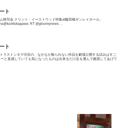
イート
時のフィルム映写会 クリント・イーストウッド特集at飯田橋ギンレイホール。
ena@tuckfukagawa: RT @gloomynews: ...
イート
ヒューマントラストシネマ渋谷の、なかなか観られない作品を劇場公開する試みはすご
ろーと直感していても気になったものは出来るだけ足を運んで鑑賞してあげて