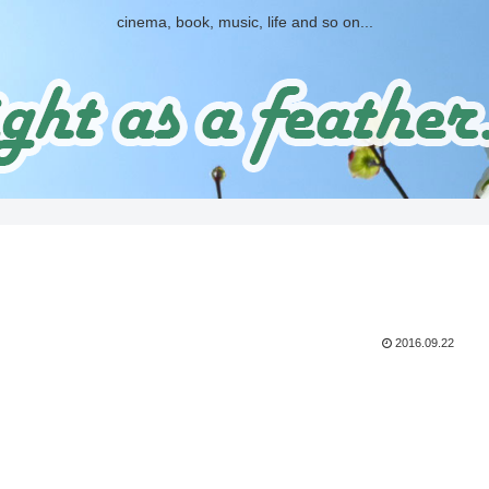
cinema, book, music, life and so on...
2016.09.22