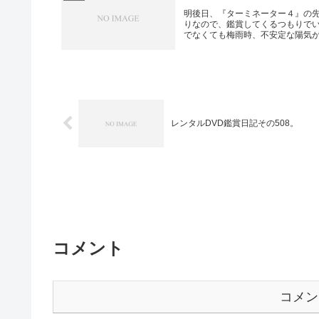
明後日、『ターミネーター４』の先
りなので、鑑賞してくるつもりで
でなくても梅雨時、不安定な陽気が続
レンタルDVD鑑賞日記その508。
コメント
コメン