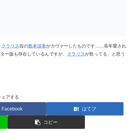
、
クラリス
役の
島本須美
がカヴァーしたものです……長年愛され
スター版も存在しているんですが、
クラリス
が歌ってる、と思う
シェアする
Facebook
はてブ
コピー