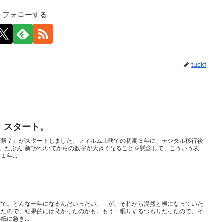
kfをフォローする
tuckf
』スタート。
画祭７』がスタートしました。フィルム上映での初期３年に、デジタル移行後
目、たぶん“新”がついてからの数字が大きくなることを懸念して、こういう表
年...
度で。どんな一年になるんだいったい。 が、それから漫然と横になっていた
きたので、結果的には良かったのかも。もう一眠りするつもりだったので、そ
に急ぎ...