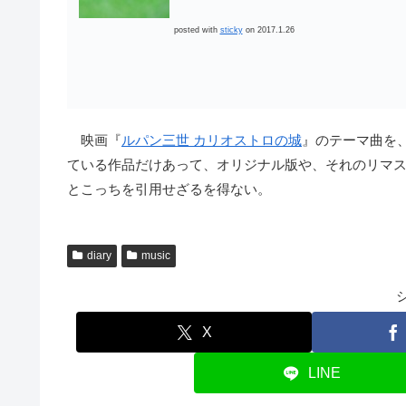
posted with
sticky
on 2017.1.26
映画『
ルパン三世 カリオストロの城
』のテーマ曲を
ている作品だけあって、オリジナル版や、それのリマ
とこっちを引用せざるを得ない。
diary
music
X
LINE