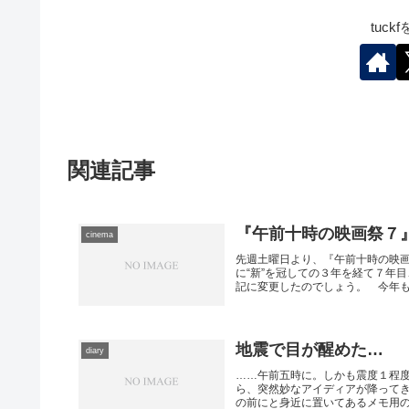
tuc
関連記事
『午前十時の映画祭７
cinema
先週土曜日より、『午前十時の映
に“新”を冠しての３年を経て７年
記に変更したのでしょう。 今年も１
地震で目が醒めた…
diary
……午前五時に。しかも震度１程
ら、突然妙なアイディアが降って
の前にと身近に置いてあるメモ用の紙