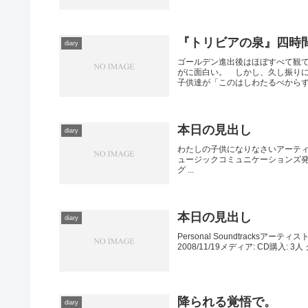
『トリビアの泉』四時
diary
ゴールデン進出後はほぼすべて観
がに面白い。 しかし、久し振り
子供達が「このはしわたるべからず」
本日の見出し
diary
わたしの子供になりなさいアーティス
ュージックコミュニケーションズ発売日: 
グ ...
本日の見出し
diary
Personal Soundtracks
2008/11/19メディア: CD購入: 
降られる覚悟で。
diary