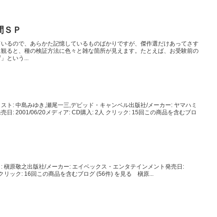
間ＳＰ
ているので、あらかた記憶しているものばかりですが、傑作選だけあってさす
に観ると、種の検証方法に色々と雑な箇所が見えます。たとえば、お受験前の
という...
ト: 中島みゆき,瀬尾一三,デビッド・キャンベル出版社/メーカー: ヤマハミ
2001/06/20メディア: CD購入: 2人 クリック: 15回この商品を含むブロ
アーティスト: 槇原敬之出版社/メーカー: エイベックス・エンタテインメント発売日:
3人 クリック: 16回この商品を含むブログ (56件) を見る 槇原...